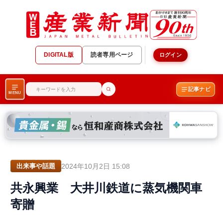
DIGITAL版
読者専用ページ
ログイン
記事ナビ
MENU
2024年10月2日 15:08
出来事や話題
共永興業 大井川鉄道に蒸気機関車
寄贈