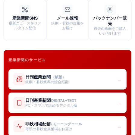
産業新聞SNS
メール速報
バックナンバー販
最新ニュースをリア
鉄鋼・非鉄の速報を
売
ルタイム配信
お届け
過去の紙面をご購入
いただけます
産業新聞のサービス
日刊産業新聞
（紙版）
→
鉄鋼・非鉄業界の総合紙面
日刊産業新聞
DIGITAL+TEXT
→
PC・スマホで読めるデジタル版
非鉄相場配信
/ モーニングコール
→
毎朝の非鉄金属相場をお届け