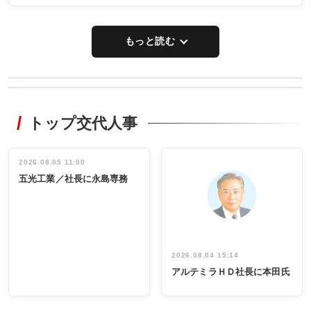
もっと読む
WORKING
RECYCLING
STYLE
トップ交代人事
タックトレー
非鉄業界で
ディング 創
働く／女性
立30周年記念
管理職編
祝う 業界関
インタビュ
2026.08.05 11:00
INTERVIEW
INTERVIEW
係者ら220人
ー／社内ア
五光工業／社長に永島専務
出席
イデア発掘
し形に
2026.08.04 15:14
アルテミラＨＤ社長に本田氏