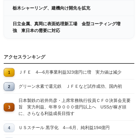
栃木シャーリング、建機向け開先を拡充
日立金属、真岡に表面処理新工場 金型コーティング増
強 東日本の需要に対応
アクセスランキング
ＪＦＥ 4―6月事業利益323億円に増 実力値は減少
グリーン水素で還元鉄 ＪＦＥなど試作成功、国内初
日本製鉄の岩井尚彦・上席常務執行役員ＣＦＯ決算会見要
旨 実力利益、年率９０００億円以上へ USSが稼ぎ頭
に、さらなる利益成長目指す
ＵＳスチール 黒字化 4―6月、純利益194億円