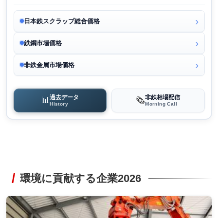
日本鉄スクラップ総合価格
鉄鋼市場価格
非鉄金属市場価格
過去データ
非鉄相場配信
📊
🗞️
History
Morning Call
環境に貢献する企業2026