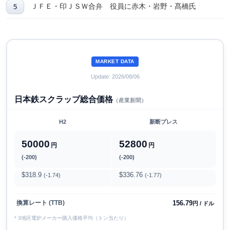
ＪＦＥ・印ＪＳＷ合弁 役員に赤木・岩野・髙橋氏
MARKET DATA
Update: 2026/08/06
日本鉄スクラップ総合価格
（産業新聞）
H2
新断プレス
50000
52800
円
円
(-200)
(-200)
$318.9
$336.76
(-1.74)
(-1.77)
156.79
換算レート (TTB)
円 / ドル
* 3地区電炉メーカー購入価格平均（トン当たり）