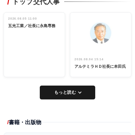
トップ交代人事
タックトレー
非鉄業界で
ディング 創
働く／女性
立30周年記念
管理職編
祝う 業界関
インタビュ
2026.08.05 11:00
INTERVIEW
INTERVIEW
係者ら220人
ー／社内ア
五光工業／社長に永島専務
出席
イデア発掘
し形に
2026.08.04 15:14
アルテミラＨＤ社長に本田氏
もっと読む
書籍・出版物