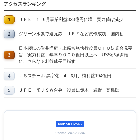
アクセスランキング
ＪＦＥ 4―6月事業利益323億円に増 実力値は減少
グリーン水素で還元鉄 ＪＦＥなど試作成功、国内初
日本製鉄の岩井尚彦・上席常務執行役員ＣＦＯ決算会見要
旨 実力利益、年率９０００億円以上へ USSが稼ぎ頭
に、さらなる利益成長目指す
ＵＳスチール 黒字化 4―6月、純利益194億円
ＪＦＥ・印ＪＳＷ合弁 役員に赤木・岩野・髙橋氏
MARKET DATA
Update: 2026/08/06