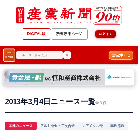
DIGITAL版
読者専用ページ
ログイン
記事ナビ
MENU
2013年3月4日ニュース一覧
全 3 件
本日のニュース
アルミ地金・二次合金
レアメタル他
非鉄流通