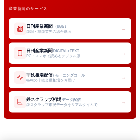
産業新聞のサービス
日刊産業新聞
（紙版）
→
鉄鋼・非鉄業界の総合紙面
日刊産業新聞
DIGITAL+TEXT
→
PC・スマホで読めるデジタル版
非鉄相場配信
/ モーニングコール
→
毎朝の非鉄金属相場をお届け
鉄スクラップ相場
データ配信
→
鉄スクラップ市況データをリアルタイムで