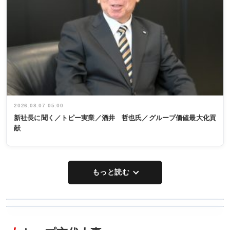
2026.08.07 05:00
新社長に聞く／トピー実業／酒井 哲也氏／グループ価値最大化貢
献
もっと読む
WORKING
RECYCLING
STYLE