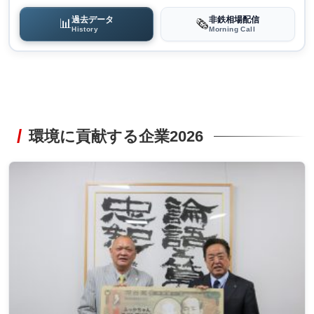
過去データ
非鉄相場配信
📊
🗞️
History
Morning Call
環境に貢献する企業2026