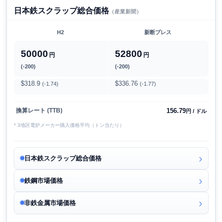
日本鉄スクラップ総合価格
（産業新聞）
H2
新断プレス
50000
52800
円
円
(-200)
(-200)
$318.9
$336.76
(-1.74)
(-1.77)
156.79
換算レート (TTB)
円 / ドル
* 3地区電炉メーカー購入価格平均（トン当たり）
日本鉄スクラップ総合価格
鉄鋼市場価格
非鉄金属市場価格