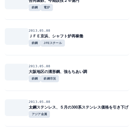
合同製鉄、今期設投２６億円
鉄鋼
電炉
2013.05.08
ＪＦＥ京浜、シャフト炉再稼働
鉄鋼
JFEスチール
2013.05.08
大阪地区の溝形鋼、強もちあい調
鉄鋼
鉄鋼市況
2013.05.08
太鋼ステンレス、５月の300系ステンレス価格を引き下げ
アジア金属