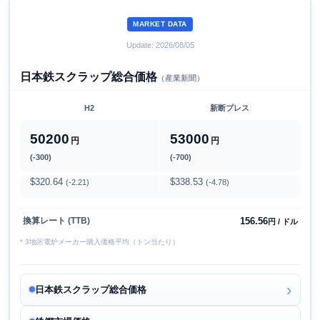
MARKET DATA
Update: 2026/08/05
日本鉄スクラップ総合価格
（産業新聞）
H2
新断プレス
50200
53000
円
円
(-300)
(-700)
$320.64
$338.53
(-2.21)
(-4.78)
156.56
換算レート (TTB)
円 / ドル
* 3地区電炉メーカー購入価格平均（トン当たり）
日本鉄スクラップ総合価格