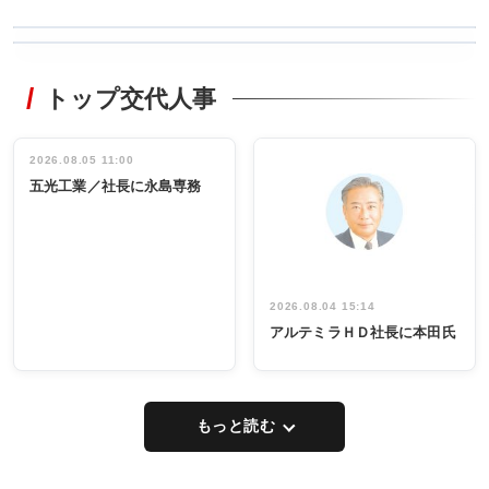
WORKING
RECYCLING
STYLE
トップ交代人事
タックトレー
非鉄業界で
ディング 創
働く／女性
立30周年記念
管理職編
祝う 業界関
インタビュ
2026.08.05 11:00
INTERVIEW
INTERVIEW
係者ら220人
ー／社内ア
五光工業／社長に永島専務
出席
イデア発掘
し形に
2026.08.04 15:14
アルテミラＨＤ社長に本田氏
もっと読む