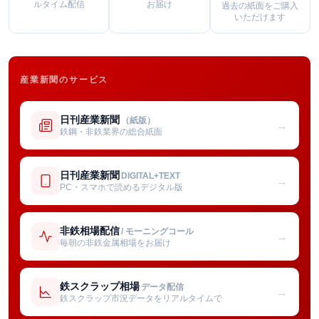
ルタイム配信
お届け
過去の紙面をご購入
いただけます
産業新聞のサービス
日刊産業新聞
（紙版）
→
鉄鋼・非鉄業界の総合紙面
日刊産業新聞
DIGITAL+TEXT
→
PC・スマホで読めるデジタル版
非鉄相場配信
/ モーニングコール
→
毎朝の非鉄金属相場をお届け
鉄スクラップ相場
データ配信
→
鉄スクラップ市況データをリアルタイムで