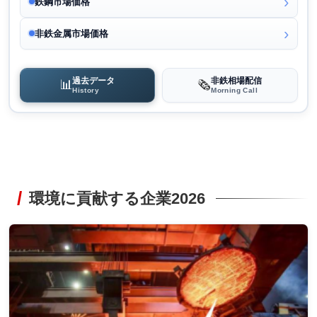
鉄鋼市場価格
非鉄金属市場価格
過去データ
非鉄相場配信
📊
🗞️
History
Morning Call
環境に貢献する企業2026