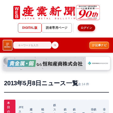
DIGITAL版
読者専用ページ
ログイン
記事ナビ
MENU
2013年5月8日ニュース一覧
全 14 件
本
鉄
日
JFE
建
軽
ス
鉄
鉄
非鉄
非
の
ス