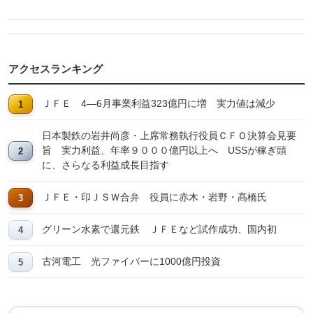
アクセスランキング
ＪＦＥ 4―6月事業利益323億円に増 実力値は減少
日本製鉄の岩井尚彦・上席常務執行役員ＣＦＯ決算会見要
旨 実力利益、年率９０００億円以上へ USSが稼ぎ頭
に、さらなる利益成長目指す
ＪＦＥ・印ＪＳＷ合弁 役員に赤木・岩野・髙橋氏
グリーン水素で還元鉄 ＪＦＥなど試作成功、国内初
古河電工 光ファイバーに1000億円投資