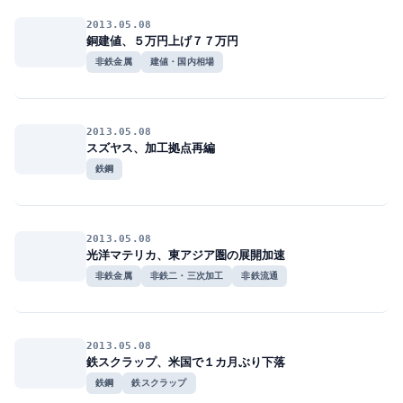
2013.05.08
銅建値、５万円上げ７７万円
非鉄金属
建値・国内相場
2013.05.08
スズヤス、加工拠点再編
鉄鋼
2013.05.08
光洋マテリカ、東アジア圏の展開加速
非鉄金属
非鉄二・三次加工
非鉄流通
2013.05.08
鉄スクラップ、米国で１カ月ぶり下落
鉄鋼
鉄スクラップ