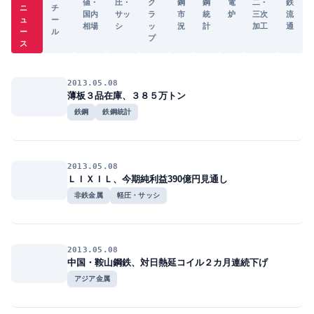
値・
圧・
ク
鋼
鋼
電
二・
鉄
ニ
チ
国内
サッ
ラ
市
統
炉
三次
流
ュ
ー
相場
シ
ッ
況
計
加工
通
ー
ル
プ
ス
2013.05.08
薄板３品在庫、３８５万トン
鉄鋼
鉄鋼統計
2013.05.08
ＬＩＸＩＬ、今期純利益390億円見通し
非鉄金属
軽圧・サッシ
2013.05.08
中国・鞍山鋼鉄、対日熱延コイル２カ月連続下げ
アジア金属