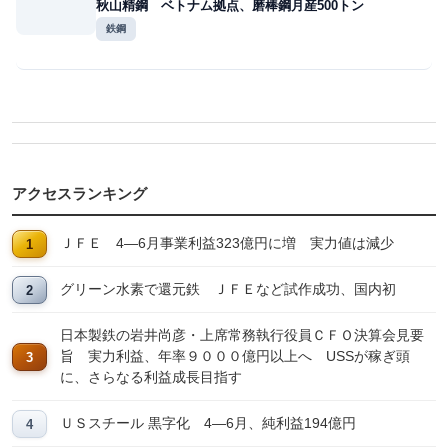
秋山精鋼 ベトナム拠点、磨棒鋼月産500トン
鉄鋼
アクセスランキング
ＪＦＥ 4―6月事業利益323億円に増 実力値は減少
グリーン水素で還元鉄 ＪＦＥなど試作成功、国内初
日本製鉄の岩井尚彦・上席常務執行役員ＣＦＯ決算会見要
旨 実力利益、年率９０００億円以上へ USSが稼ぎ頭
に、さらなる利益成長目指す
ＵＳスチール 黒字化 4―6月、純利益194億円