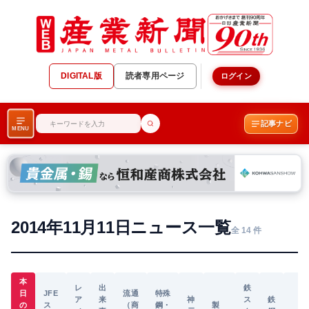
DIGITAL版
読者専用ページ
ログイン
記事ナビ
MENU
2014年11月11日ニュース一覧
全 14 件
本
レ
出
鉄
日
JFE
流通
特殊
ア
来
神
ス
鉄
の
ス
（商
鋼・
製