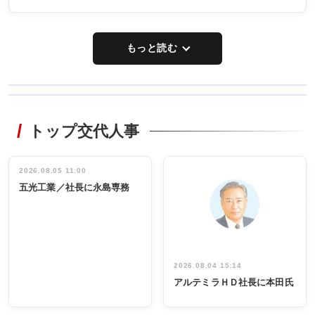
もっと読む
WORKING
RECYCLING
STYLE
トップ交代人事
タックトレー
非鉄業界で
ディング 創
働く／女性
立30周年記念
管理職編
祝う 業界関
インタビュ
2026.08.05 11:00
INTERVIEW
INTERVIEW
係者ら220人
ー／社内ア
五光工業／社長に永島専務
出席
イデア発掘
し形に
2026.08.04 15:14
アルテミラＨＤ社長に本田氏