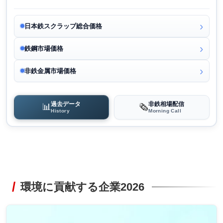
日本鉄スクラップ総合価格
鉄鋼市場価格
非鉄金属市場価格
過去データ
非鉄相場配信
📊
🗞️
History
Morning Call
環境に貢献する企業2026