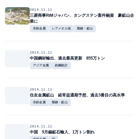
2014.11.11
三菱商事RtMジャパン、タングステン案件融資 豪鉱山企
業に
非鉄金属
レアメタル他
製錬・鉱山
2014.11.11
中国鋼材輸出、過去最高更新 855万トン
アジア金属
鉄鋼統計
2014.11.11
住友金属鉱山 経常益通期予想、過去3番目の高水準
非鉄金属
製錬・鉱山
2014.11.11
中国 9月錫鉱石輸入、1万トン割れ