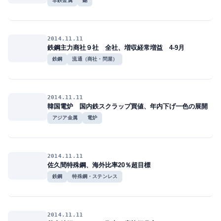
非鉄金属
錫
2014.11.11
鉄鋼主力商社９社 全社、増収経常増益 4-9月
鉄鋼
流通（商社・問屋）
2014.11.11
韓国電炉 国内鉄スクラップ買値、年内下げ一色の展開
アジア金属
電炉
2014.11.11
佐久間特殊鋼、海外比率20％超目標
鉄鋼
特殊鋼・ステンレス
2014.11.11