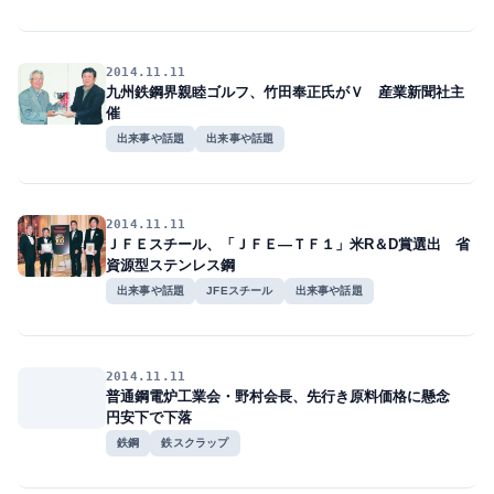
2014.11.11
九州鉄鋼界親睦ゴルフ、竹田奉正氏がＶ 産業新聞社主
催
出来事や話題
出来事や話題
2014.11.11
ＪＦＥスチール、「ＪＦＥ―ＴＦ１」米R＆D賞選出 省
資源型ステンレス鋼
出来事や話題
JFEスチール
出来事や話題
2014.11.11
普通鋼電炉工業会・野村会長、先行き原料価格に懸念
円安下で下落
鉄鋼
鉄スクラップ