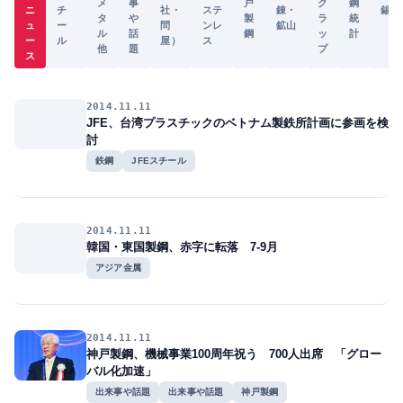
メ
事
戸
ク
鋼
ニ
チ
社・
ステ
錬・
錫
タ
や
製
ラ
統
ュ
ー
問
ンレ
鉱山
ル
話
鋼
ッ
計
ー
ル
屋）
ス
他
題
プ
ス
2014.11.11
JFE、台湾プラスチックのベトナム製鉄所計画に参画を検
討
鉄鋼
JFEスチール
2014.11.11
韓国・東国製鋼、赤字に転落 7-9月
アジア金属
2014.11.11
神戸製鋼、機械事業100周年祝う 700人出席 「グロー
バル化加速」
出来事や話題
出来事や話題
神戸製鋼