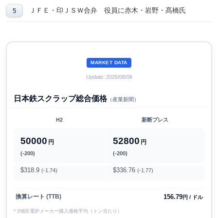
ＪＦＥ・印ＪＳＷ合弁 役員に赤木・岩野・髙橋氏
MARKET DATA
Update: 2026/08/06
日本鉄スクラップ総合価格
（産業新聞）
H2
新断プレス
50000
52800
円
円
(-200)
(-200)
$318.9
$336.76
(-1.74)
(-1.77)
156.79
換算レート (TTB)
円 / ドル
* 3地区電炉メーカー購入価格平均（トン当たり）