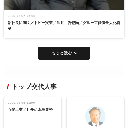
2026.08.07 05:00
新社長に聞く／トピー実業／酒井 哲也氏／グループ価値最大化貢
献
もっと読む
WORKING
RECYCLING
STYLE
トップ交代人事
タックトレー
非鉄業界で
ディング 創
働く／女性
立30周年記念
管理職編
祝う 業界関
インタビュ
2026.08.05 11:00
INTERVIEW
INTERVIEW
係者ら220人
ー／社内ア
五光工業／社長に永島専務
出席
イデア発掘
し形に