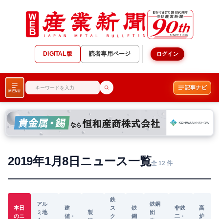
DIGITAL版
読者専用ページ
ログイン
記事ナビ
MENU
2019年1月8日ニュース一覧
全 12 件
鉄
アル
鉄鋼
本日
建
ス
鉄
非鉄
高
ミ地
製
団
のニ
値・
ク
鋼
二・
炉