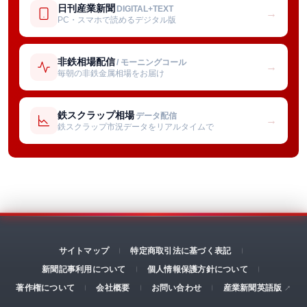
日刊産業新聞
DIGITAL+TEXT
→
PC・スマホで読めるデジタル版
非鉄相場配信
/ モーニングコール
→
毎朝の非鉄金属相場をお届け
鉄スクラップ相場
データ配信
→
鉄スクラップ市況データをリアルタイムで
サイトマップ
特定商取引法に基づく表記
新聞記事利用について
個人情報保護方針について
著作権について
会社概要
お問い合わせ
産業新聞英語版