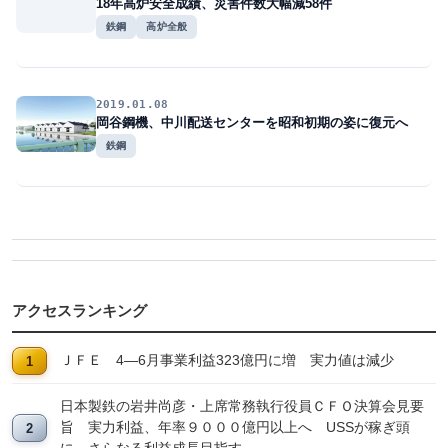
18年高炉安全成績、災害件数大幅減58件
鉄鋼
高炉全般
2019.01.08
岡谷鋼機、中川配送センターを昭和初期の姿に復元へ
鉄鋼
アクセスランキング
ＪＦＥ 4―6月事業利益323億円に増 実力値は減少
日本製鉄の岩井尚彦・上席常務執行役員ＣＦＯ決算会見要
旨 実力利益、年率９０００億円以上へ USSが稼ぎ頭