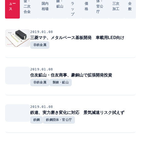
金・
錬・
体・
ュー
国内
ラ
価
三次
全
二次
鉱山
官公
ス
相場
ッ
格
加工
般
合金
庁
プ
2019.01.08
三菱マテ、メタルベース基板開発 車載用LED向け
非鉄金属
2019.01.08
住友鉱山・住友商事、豪銅山で拡張開発投資
非鉄金属
製錬・鉱山
2019.01.08
鉄連、実力磨き変化に対応 景気減速リスク拭えず
鉄鋼
鉄鋼団体・官公庁