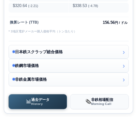
$320.64
$338.53
(-2.21)
(-4.78)
156.56
換算レート (TTB)
円 / ドル
* 3地区電炉メーカー購入価格平均（トン当たり）
日本鉄スクラップ総合価格
鉄鋼市場価格
非鉄金属市場価格
過去データ
非鉄相場配信
📊
🗞️
History
Morning Call