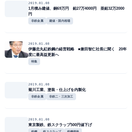
2019.01.08
1月積み建値、銅69万円 鉛27万4000円 亜鉛32万2000
円
非鉄金属
建値・国内相場
2019.01.08
伊藤忠丸紅鉄鋼の経営戦略 ■兼田智仁社長に聞く 20年
度に最高益更新へ
特集
2019.01.08
菊川工業、塗装・仕上げを内製化
非鉄金属
非鉄二・三次加工
2019.01.08
東京製鉄、鉄スクラップ500円値下げ
鉄鋼
鉄スクラップ
鉄鋼価格