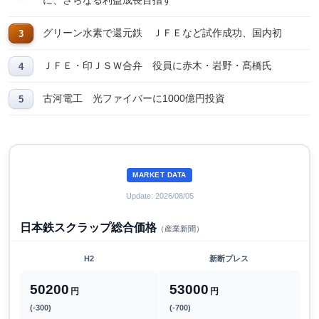
に、さらなる利益成長目指す
グリーン水素で還元鉄 ＪＦＥなど試作成功、国内初
ＪＦＥ・印ＪＳＷ合弁 役員に赤木・岩野・髙橋氏
古河電工 光ファイバーに1000億円投資
MARKET DATA
Update: 2026/08/05
日本鉄スクラップ総合価格
（産業新聞）
H2
新断プレス
50200
53000
円
円
(-300)
(-700)