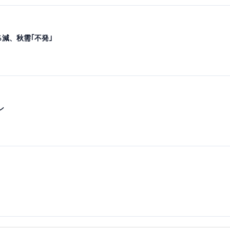
％減、秋需｢不発｣
ン