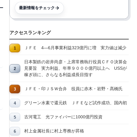
最新情報をチェック
アクセスランキング
ＪＦＥ 4―6月事業利益323億円に増 実力値は減少
日本製鉄の岩井尚彦・上席常務執行役員ＣＦＯ決算会
見要旨 実力利益、年率９０００億円以上へ USSが
稼ぎ頭に、さらなる利益成長目指す
ＪＦＥ・印ＪＳＷ合弁 役員に赤木・岩野・髙橋氏
グリーン水素で還元鉄 ＪＦＥなど試作成功、国内初
古河電工 光ファイバーに1000億円投資
村上金属社長に村上専務が昇格