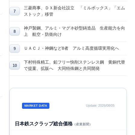
三菱商事、ＤＸ新会社設立 「ミルボックス」「エム
ストック」移管
神戸製鋼、アルミ・マグネ砂型鋳造品 生産能力を向
上 航空・防衛向け
ＵＡＣＪ・神鋼など8者 アルミ高度循環実用化へ
下村特殊精工、鉛フリー快削ステンレス鋼 黄銅代替
で提案、拡販へ 大同特殊鋼と共同開発
Update: 2026/08/05
MARKET DATA
日本鉄スクラップ総合価格
（産業新聞）