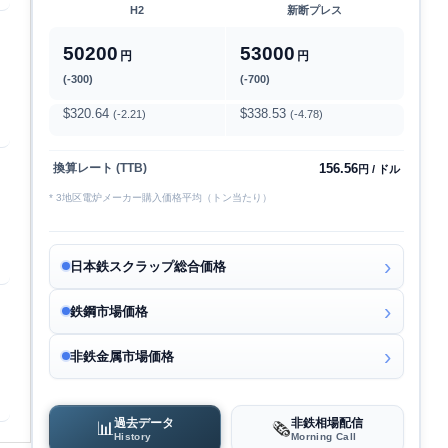
H2
新断プレス
50200
53000
円
円
(-300)
(-700)
$320.64
$338.53
(-2.21)
(-4.78)
156.56
換算レート (TTB)
円 / ドル
* 3地区電炉メーカー購入価格平均（トン当たり）
日本鉄スクラップ総合価格
鉄鋼市場価格
非鉄金属市場価格
過去データ
非鉄相場配信
📊
🗞️
History
Morning Call