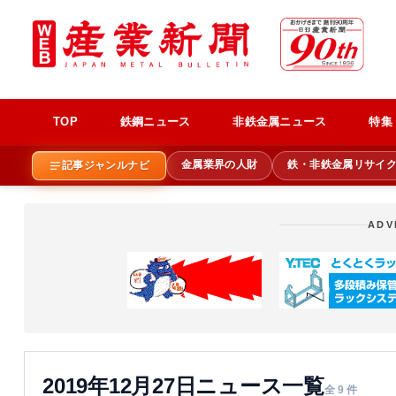
TOP
鉄鋼ニュース
非鉄金属ニュース
特集
金属業界の人財
鉄・非鉄金属リサイ
記事ジャンルナビ
ADV
2019年12月27日ニュース一覧
全 9 件