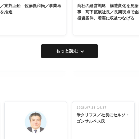
く／東邦亜鉛 佐藤義和氏／事業再
商社の経営戦略 構造変化を見据
革を推進
事 髙下拡展社長／長期視点で企
投資案件、着実に収益つなげる
もっと読む
RECYCLING
タックトレー
ディング 創
立30周年記
INTERVIEW
念祝う 業界
2026.07.28 14:37
関係者ら220
米クリフス／社長にセルソ・
人出席
ゴンサルベス氏