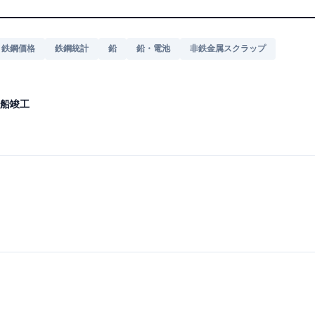
鉄鋼価格
鉄鋼統計
鉛
鉛・電池
非鉄金属スクラップ
船竣工