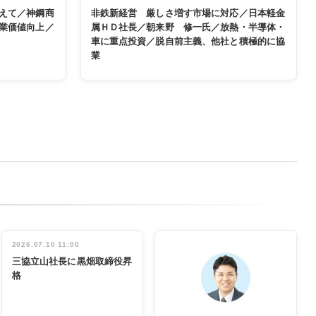
えて／神鋼商
非鉄新経営 厳しさ増す市場に対応／日本軽金
業価値向上／
属ＨＤ社長／朝来野 修一氏／放熱・半導体・
車に重点投資／脱自前主義、他社と積極的に協
業
2026.07.10 11:00
三協立山社長に黒畑取締役昇
格