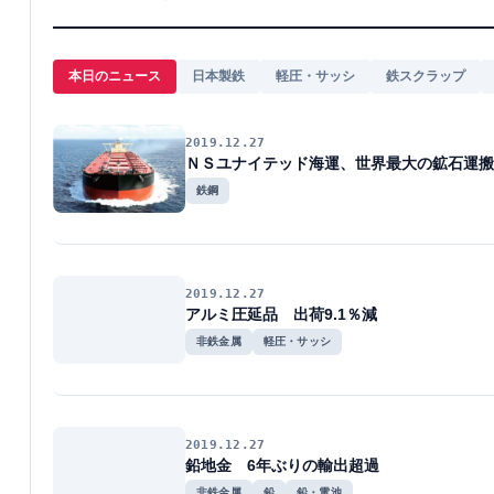
本日のニュース
日本製鉄
軽圧・サッシ
鉄スクラップ
2019.12.27
ＮＳユナイテッド海運、世界最大の鉱石運搬
鉄鋼
2019.12.27
アルミ圧延品 出荷9.1％減
非鉄金属
軽圧・サッシ
2019.12.27
鉛地金 6年ぶりの輸出超過
非鉄金属
鉛
鉛・電池