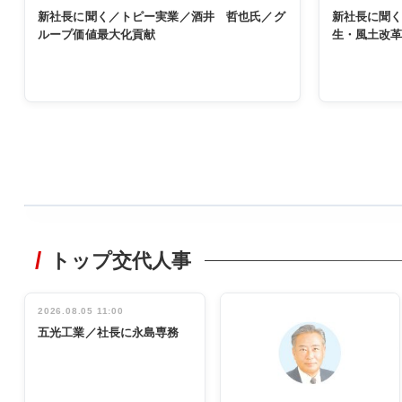
新社長に聞く／トピー実業／酒井 哲也氏／グ
新社長に聞
ループ価値最大化貢献
生・風土改
WORKING
STYLE
トップ交代人事
非鉄業界で
働く／女性
管理職編
2026.08.05 11:00
INTERVIEW
インタビュ
五光工業／社長に永島専務
ー／社内ア
イデア発掘
し形に