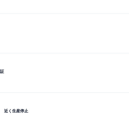
証
退 近く生産停止