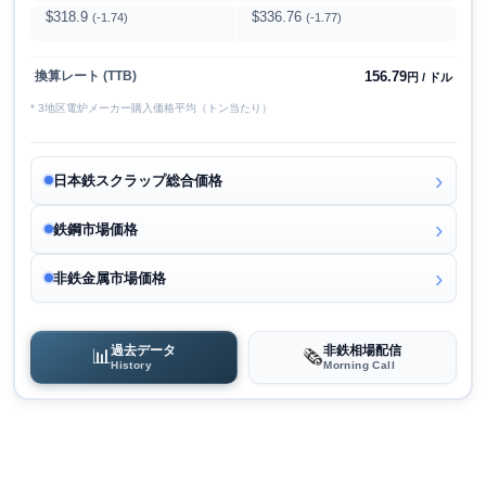
$318.9
$336.76
(-1.74)
(-1.77)
156.79
換算レート (TTB)
円 / ドル
* 3地区電炉メーカー購入価格平均（トン当たり）
日本鉄スクラップ総合価格
鉄鋼市場価格
非鉄金属市場価格
過去データ
非鉄相場配信
📊
🗞️
History
Morning Call