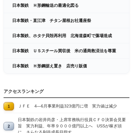
日本製鉄 Ｈ形鋼輸送の最適化図る
日本製鉄・直江津 チタン屋根お社遷座祭
日本製鉄、ホタテ貝殻再利用 北海道森町で藻場造成
日本製鉄 ＵＳスチール買収後 米の通商救済法を尊重
日本製鉄 Ｈ形鋼据え置き 店売り販価
アクセスランキング
ＪＦＥ 4―6月事業利益323億円に増 実力値は減少
日本製鉄の岩井尚彦・上席常務執行役員ＣＦＯ決算会見要
旨 実力利益、年率９０００億円以上へ USSが稼ぎ頭
に、さらなる利益成長目指す