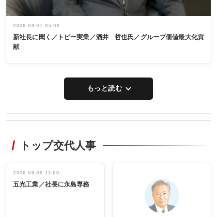
2026.08.07 05:00
新社長に聞く／トピー実業／酒井 哲也氏／グループ価値最大化貢
献
もっと読む
WORKING
RECYCLING
STYLE
トップ交代人事
タックトレー
非鉄業界で
ディング 創
働く／女性
立30周年記念
管理職編
祝う 業界関
インタビュ
2026.08.05 11:00
INTERVIEW
INTERVIEW
係者ら220人
ー／社内ア
五光工業／社長に永島専務
出席
イデア発掘
し形に