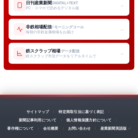
日刊産業新聞
DIGITAL+TEXT
→
PC・スマホで読めるデジタル版
非鉄相場配信
/ モーニングコール
→
毎朝の非鉄金属相場をお届け
鉄スクラップ相場
データ配信
→
鉄スクラップ市況データをリアルタイムで
サイトマップ
特定商取引法に基づく表記
新聞記事利用について
個人情報保護方針について
著作権について
会社概要
お問い合わせ
産業新聞英語版