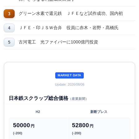
グリーン水素で還元鉄 ＪＦＥなど試作成功、国内初
ＪＦＥ・印ＪＳＷ合弁 役員に赤木・岩野・髙橋氏
古河電工 光ファイバーに1000億円投資
MARKET DATA
Update: 2026/08/06
日本鉄スクラップ総合価格
（産業新聞）
H2
新断プレス
50000
52800
円
円
(-200)
(-200)