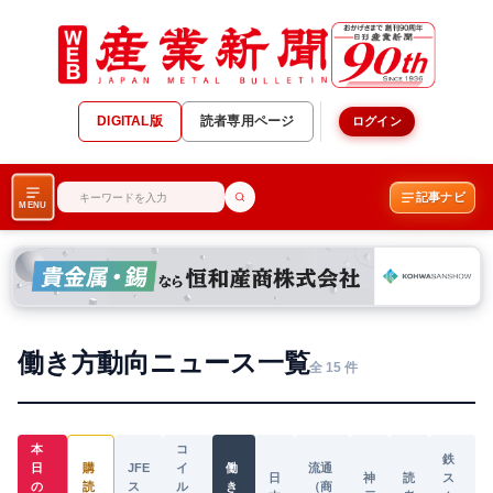
DIGITAL版
読者専用ページ
ログイン
記事ナビ
MENU
働き方動向ニュース一覧
全 15 件
本
コ
鉄
日
購
JFE
イ
働
流通
日
神
読
ス
の
読
ス
ル
き
（商