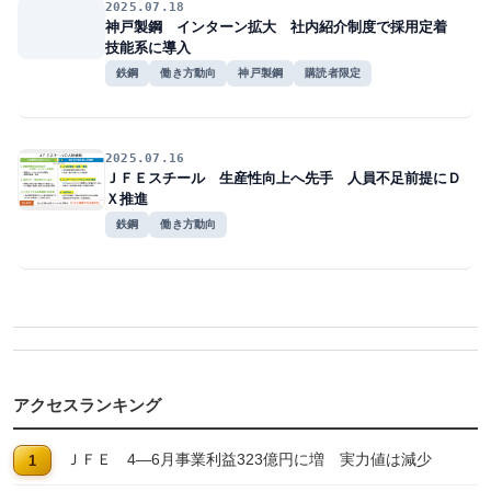
2025.07.18
神戸製鋼 インターン拡大 社内紹介制度で採用定着
技能系に導入
鉄鋼
働き方動向
神戸製鋼
購読者限定
2025.07.16
ＪＦＥスチール 生産性向上へ先手 人員不足前提にＤ
Ｘ推進
鉄鋼
働き方動向
アクセスランキング
ＪＦＥ 4―6月事業利益323億円に増 実力値は減少