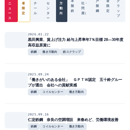
本
戸
者
ク
ニ
者
チ
セ
方
社・
製
製
限
ラ
ュ
限
ー
ン
動
問
鉄
鋼
定
ッ
ー
定
ル
タ
向
屋）
プ
ス
ー
2026.01.22
黒田興業、賃上げ注力 給与上昇率年7％目標 28―30年度
高収益原資に
鉄鋼
働き方動向
鉄スクラップ
2025.09.24
「働きがいのある会社」 ＧＰＴＷ認定 五十鈴グルー
プが選出 会社への貢献実感
鉄鋼
コイルセンター
働き方動向
2025.09.16
仁淀鉄鋼 奈良の空調増設 来春めど、労働環境改善
鉄鋼
コイルセンター
働き方動向