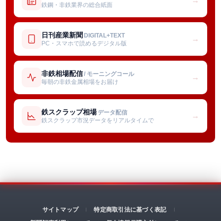
→
鉄鋼・非鉄業界の総合紙面
日刊産業新聞
DIGITAL+TEXT
→
PC・スマホで読めるデジタル版
非鉄相場配信
/ モーニングコール
→
毎朝の非鉄金属相場をお届け
鉄スクラップ相場
データ配信
→
鉄スクラップ市況データをリアルタイムで
サイトマップ
特定商取引法に基づく表記