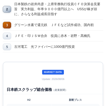
日本製鉄の岩井尚彦・上席常務執行役員ＣＦＯ決算会見要
旨 実力利益、年率９０００億円以上へ USSが稼ぎ頭
に、さらなる利益成長目指す
グリーン水素で還元鉄 ＪＦＥなど試作成功、国内初
ＪＦＥ・印ＪＳＷ合弁 役員に赤木・岩野・髙橋氏
古河電工 光ファイバーに1000億円投資
MARKET DATA
Update: 2026/08/06
日本鉄スクラップ総合価格
（産業新聞）
H2
新断プレス