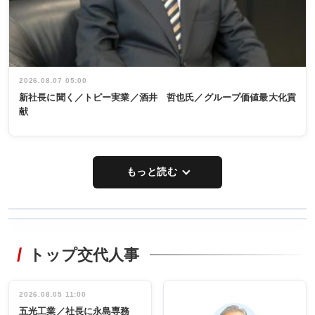
2026.08.07 05:00
新社長に聞く／トピー実業／酒井 哲也氏／グループ価値最大化貢
献
もっと読む
WORKING
RECYCLING
STYLE
トップ交代人事
タックトレー
非鉄業界で
ディング 創
働く／女性
立30周年記念
管理職編
祝う 業界関
インタビュ
2026.08.05 11:00
INTERVIEW
INTERVIEW
係者ら220人
ー／社内ア
五光工業／社長に永島専務