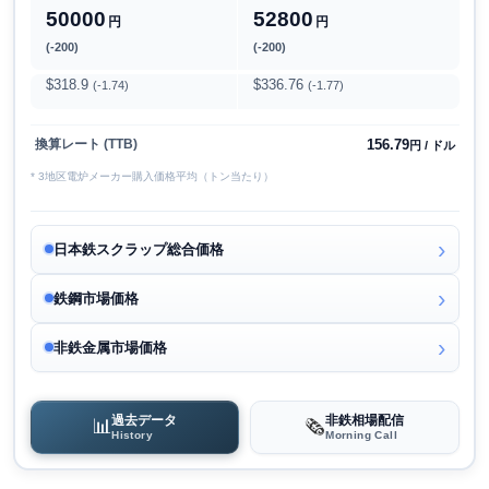
50000
52800
円
円
(-200)
(-200)
$318.9
$336.76
(-1.74)
(-1.77)
156.79
換算レート (TTB)
円 / ドル
* 3地区電炉メーカー購入価格平均（トン当たり）
日本鉄スクラップ総合価格
鉄鋼市場価格
非鉄金属市場価格
過去データ
非鉄相場配信
📊
🗞️
History
Morning Call