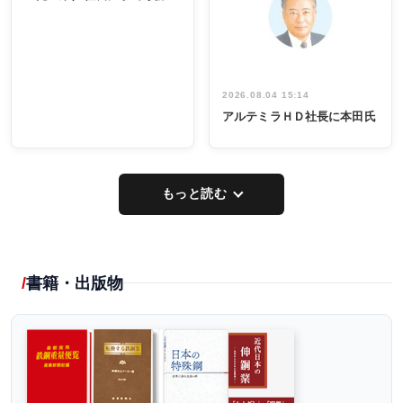
出席
イデア発掘
し形に
2026.08.04 15:14
アルテミラＨＤ社長に本田氏
もっと読む
書籍・出版物