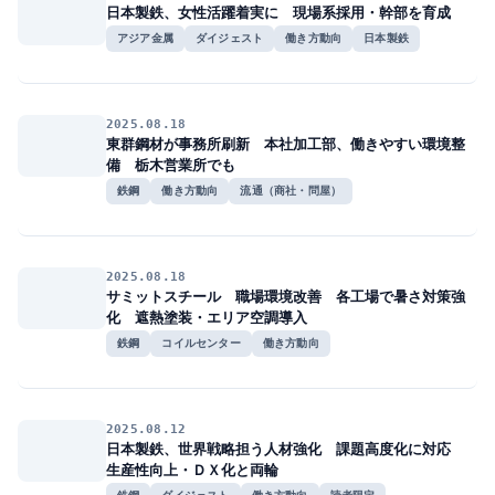
日本製鉄、女性活躍着実に 現場系採用・幹部を育成
アジア金属
ダイジェスト
働き方動向
日本製鉄
2025.08.18
東群鋼材が事務所刷新 本社加工部、働きやすい環境整
備 栃木営業所でも
鉄鋼
働き方動向
流通（商社・問屋）
2025.08.18
サミットスチール 職場環境改善 各工場で暑さ対策強
化 遮熱塗装・エリア空調導入
鉄鋼
コイルセンター
働き方動向
2025.08.12
日本製鉄、世界戦略担う人材強化 課題高度化に対応
生産性向上・ＤＸ化と両輪