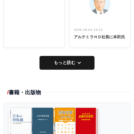
イデア発掘
し形に
2026.08.04 15:14
アルテミラＨＤ社長に本田氏
もっと読む
書籍・出版物