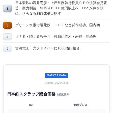
日本製鉄の岩井尚彦・上席常務執行役員ＣＦＯ決算会見要
旨 実力利益、年率９０００億円以上へ USSが稼ぎ頭
に、さらなる利益成長目指す
グリーン水素で還元鉄 ＪＦＥなど試作成功、国内初
ＪＦＥ・印ＪＳＷ合弁 役員に赤木・岩野・髙橋氏
古河電工 光ファイバーに1000億円投資
MARKET DATA
Update: 2026/08/06
日本鉄スクラップ総合価格
（産業新聞）
H2
新断プレス