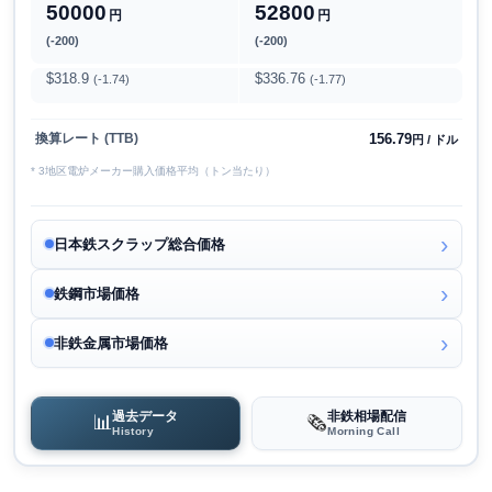
50000
52800
円
円
(-200)
(-200)
$318.9
$336.76
(-1.74)
(-1.77)
156.79
換算レート (TTB)
円 / ドル
* 3地区電炉メーカー購入価格平均（トン当たり）
日本鉄スクラップ総合価格
鉄鋼市場価格
非鉄金属市場価格
過去データ
非鉄相場配信
📊
🗞️
History
Morning Call