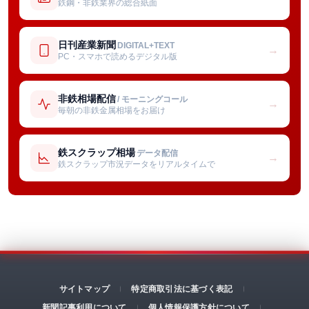
鉄鋼・非鉄業界の総合紙面
日刊産業新聞
DIGITAL+TEXT
→
PC・スマホで読めるデジタル版
非鉄相場配信
/ モーニングコール
→
毎朝の非鉄金属相場をお届け
鉄スクラップ相場
データ配信
→
鉄スクラップ市況データをリアルタイムで
サイトマップ
特定商取引法に基づく表記
新聞記事利用について
個人情報保護方針について