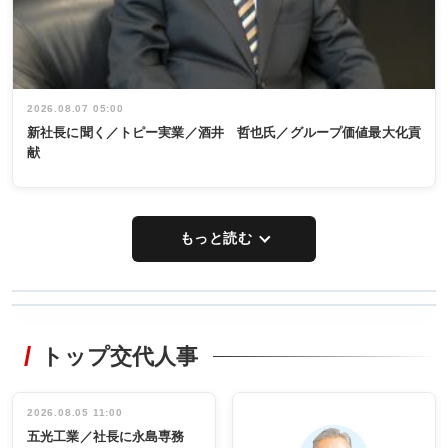
2026.08.07 05:00
新社長に聞く／トピー実業／酒井 哲也氏／グループ価値最大化貢
献
もっと読む
WORKING
RECYCLING
STYLE
トップ交代人事
タックトレー
非鉄業界で
ディング 創
働く／女性
立30周年記念
管理職編
祝う 業界関
インタビュ
2026.08.05 11:00
INTERVIEW
INTERVIEW
係者ら220人
ー／社内ア
五光工業／社長に永島専務
出席