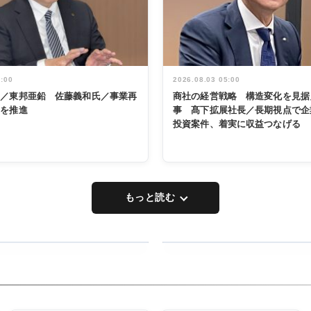
5:00
2026.08.03 05:00
く／東邦亜鉛 佐藤義和氏／事業再
商社の経営戦略 構造変化を見据
革を推進
事 髙下拡展社長／長期視点で企
投資案件、着実に収益つなげる
もっと読む
RECYCLING
タックトレー
ディング 創
立30周年記