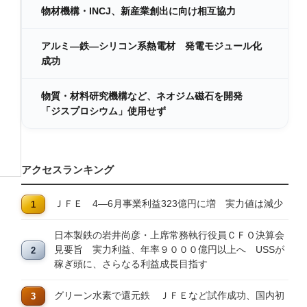
物材機構・INCJ、新産業創出に向け相互協力
アルミ―鉄―シリコン系熱電材 発電モジュール化
成功
物質・材料研究機構など、ネオジム磁石を開発
「ジスプロシウム」使用せず
アクセスランキング
ＪＦＥ 4―6月事業利益323億円に増 実力値は減少
日本製鉄の岩井尚彦・上席常務執行役員ＣＦＯ決算会
見要旨 実力利益、年率９０００億円以上へ USSが
稼ぎ頭に、さらなる利益成長目指す
グリーン水素で還元鉄 ＪＦＥなど試作成功、国内初