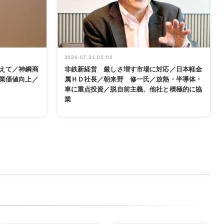
2026.07.31 05:00
えて／神鋼商
非鉄新経営 厳しさ増す市場に対応／日本軽金
業価値向上／
属ＨＤ社長／朝来野 修一氏／放熱・半導体・
車に重点投資／脱自前主義、他社と積極的に協
業