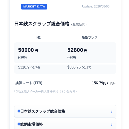
Update: 2026/08/06
MARKET DATA
日本鉄スクラップ総合価格
（産業新聞）
H2
新断プレス
50000
52800
円
円
(-200)
(-200)
$318.9
$336.76
(-1.74)
(-1.77)
156.79
換算レート (TTB)
円 / ドル
* 3地区電炉メーカー購入価格平均（トン当たり）
日本鉄スクラップ総合価格
鉄鋼市場価格