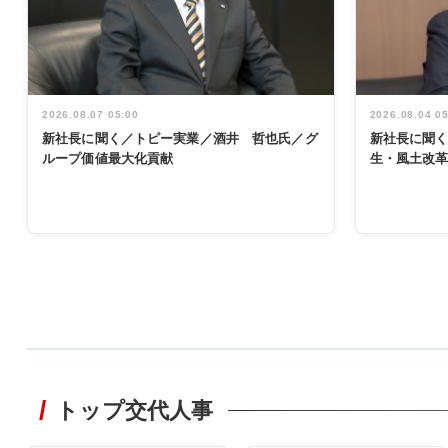
2026.08.07 05:00
2026.08.04 0
新社長に聞く／トピー実業／酒井 哲也氏／グ
新社長に聞
ループ価値最大化貢献
生・風土改
WORKING
STYLE
トップ交代人事
非鉄業界で
働く／女性