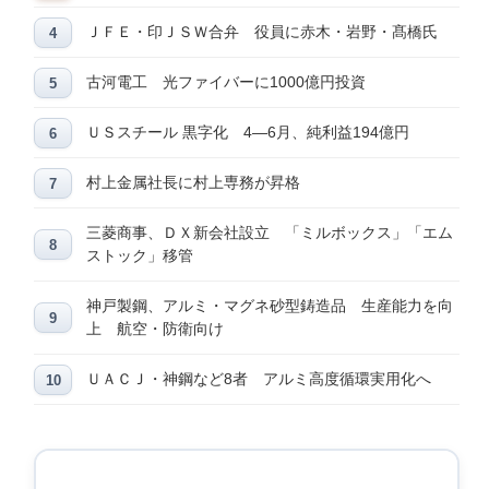
ＪＦＥ・印ＪＳＷ合弁 役員に赤木・岩野・髙橋氏
古河電工 光ファイバーに1000億円投資
ＵＳスチール 黒字化 4―6月、純利益194億円
村上金属社長に村上専務が昇格
三菱商事、ＤＸ新会社設立 「ミルボックス」「エム
ストック」移管
神戸製鋼、アルミ・マグネ砂型鋳造品 生産能力を向
上 航空・防衛向け
ＵＡＣＪ・神鋼など8者 アルミ高度循環実用化へ