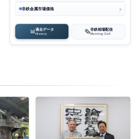
非鉄金属市場価格
過去データ
非鉄相場配信
📊
🗞️
History
Morning Call