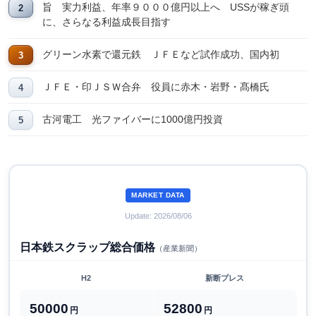
旨 実力利益、年率９０００億円以上へ USSが稼ぎ頭
に、さらなる利益成長目指す
グリーン水素で還元鉄 ＪＦＥなど試作成功、国内初
ＪＦＥ・印ＪＳＷ合弁 役員に赤木・岩野・髙橋氏
古河電工 光ファイバーに1000億円投資
MARKET DATA
Update: 2026/08/06
日本鉄スクラップ総合価格
（産業新聞）
H2
新断プレス
50000
52800
円
円