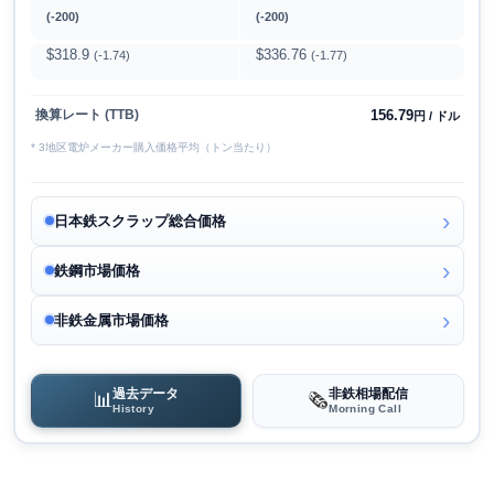
(-200)
(-200)
$318.9
$336.76
(-1.74)
(-1.77)
156.79
換算レート (TTB)
円 / ドル
* 3地区電炉メーカー購入価格平均（トン当たり）
日本鉄スクラップ総合価格
鉄鋼市場価格
非鉄金属市場価格
過去データ
非鉄相場配信
📊
🗞️
History
Morning Call