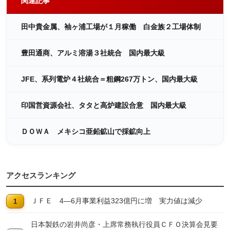
関連記事
田中貴金属、袖ヶ浦工場が１月稼働 白金族２工場体制
豊田通商、アルミ溶湯３社統合 国内最大級
JFE、系列電炉４社統合＝粗鋼267万トン、国内最大級
印国営資源会社、タタと高炉建設合意 国内最大級
ＤＯＷＡ メキシコ亜鉛鉱山で採鉱向上
アクセスランキング
ＪＦＥ 4―6月事業利益323億円に増 実力値は減少
日本製鉄の岩井尚彦・上席常務執行役員ＣＦＯ決算会見要