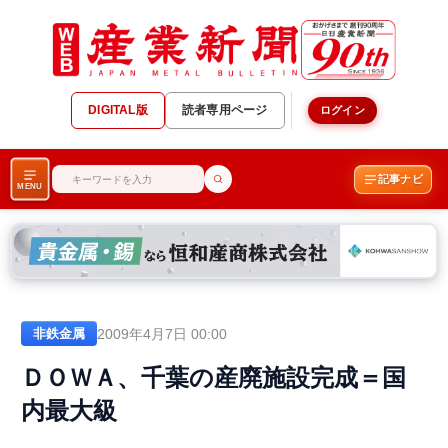
DIGITAL版
読者専用ページ
ログイン
記事ナビ
MENU
2009年4月7日 00:00
非鉄金属
ＤＯＷＡ、千葉の産廃施設完成＝国
内最大級