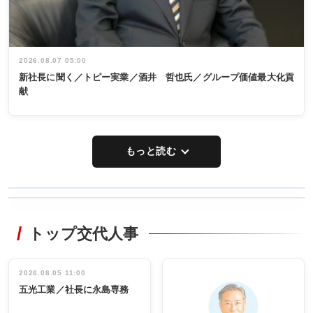
2026.08.07 05:00
新社長に聞く／トピー実業／酒井 哲也氏／グループ価値最大化貢
献
もっと読む
WORKING
RECYCLING
STYLE
トップ交代人事
タックトレー
非鉄業界で
ディング 創
働く／女性
立30周年記念
管理職編
祝う 業界関
インタビュ
2026.08.05 11:00
INTERVIEW
INTERVIEW
係者ら220人
ー／社内ア
五光工業／社長に永島専務
出席
イデア発掘
し形に