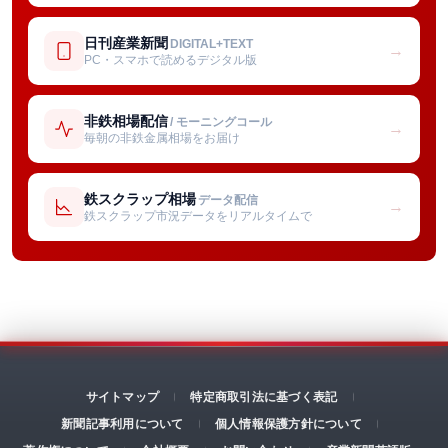
日刊産業新聞
DIGITAL+TEXT
→
PC・スマホで読めるデジタル版
非鉄相場配信
/ モーニングコール
→
毎朝の非鉄金属相場をお届け
鉄スクラップ相場
データ配信
→
鉄スクラップ市況データをリアルタイムで
サイトマップ
特定商取引法に基づく表記
新聞記事利用について
個人情報保護方針について