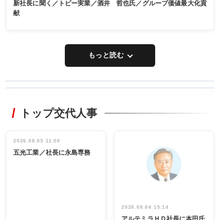
新社長に聞く／トピー実業／酒井 哲也氏／グループ価値最大化貢
献
もっと読む
WORKING
RECYCLING
STYLE
トップ交代人事
タックトレー
非鉄業界で
ディング 創
働く／女性
立30周年記念
管理職編
祝う 業界関
インタビュ
2026.08.05 11:00
INTERVIEW
INTERVIEW
係者ら220人
ー／社内ア
五光工業／社長に永島専務
出席
イデア発掘
し形に
2026.08.04 15:14
アルテミラＨＤ社長に本田氏