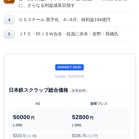
に、さらなる利益成長目指す
ＵＳスチール 黒字化 4―6月、純利益194億円
ＪＦＥ・印ＪＳＷ合弁 役員に赤木・岩野・髙橋氏
MARKET DATA
Update: 2026/08/06
日本鉄スクラップ総合価格
（産業新聞）
H2
新断プレス
50000
52800
円
円
(-200)
(-200)
$318.9
$336.76
(-1.74)
(-1.77)