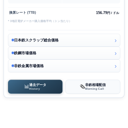
156.79
換算レート (TTB)
円 / ドル
* 3地区電炉メーカー購入価格平均（トン当たり）
日本鉄スクラップ総合価格
鉄鋼市場価格
非鉄金属市場価格
過去データ
非鉄相場配信
📊
🗞️
History
Morning Call