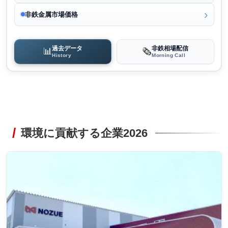
非鉄金属市場価格
過去データ
非鉄相場配信
📊
🗞️
History
Morning Call
環境に貢献する企業2026