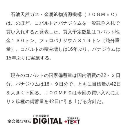
石油天然ガス・金属鉱物資源機構（ＪＯＧＭＥＣ）
はこのほど、コバルトとバナジウムを一般競争入札で
買い入れすると発表した。買入予定数量はコバルト地
金１３０トン、フェロバナジウム３１９トン（純分重
量）。コバルトの積み増しは16年ぶり。バナジウムは
15年ぶりに実施する。
現在のコバルトの国家備蓄量は国内消費の22・２日
分。バナジウムは18・９日分で、ともに目標量の42日
を大きく下回る。ＪＯＧＭＥＣは今回の買い入れによ
り２鉱種の備蓄量を42日に引き上げる方針だ。