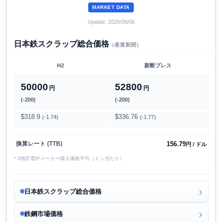
MARKET DATA
Update: 2026/08/06
日本鉄スクラップ総合価格
（産業新聞）
H2
新断プレス
50000
52800
円
円
(-200)
(-200)
$318.9
$336.76
(-1.74)
(-1.77)
156.79
換算レート (TTB)
円 / ドル
* 3地区電炉メーカー購入価格平均（トン当たり）
日本鉄スクラップ総合価格
鉄鋼市場価格