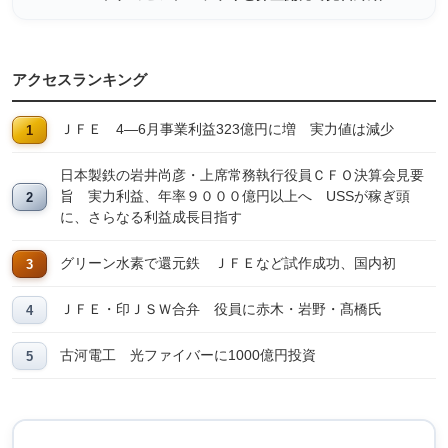
アクセスランキング
ＪＦＥ 4―6月事業利益323億円に増 実力値は減少
日本製鉄の岩井尚彦・上席常務執行役員ＣＦＯ決算会見要
旨 実力利益、年率９０００億円以上へ USSが稼ぎ頭
に、さらなる利益成長目指す
グリーン水素で還元鉄 ＪＦＥなど試作成功、国内初
ＪＦＥ・印ＪＳＷ合弁 役員に赤木・岩野・髙橋氏
古河電工 光ファイバーに1000億円投資