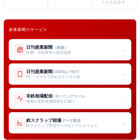
いただけます
産業新聞のサービス
日刊産業新聞
（紙版）
→
鉄鋼・非鉄業界の総合紙面
日刊産業新聞
DIGITAL+TEXT
→
PC・スマホで読めるデジタル版
非鉄相場配信
/ モーニングコール
→
毎朝の非鉄金属相場をお届け
鉄スクラップ相場
データ配信
→
鉄スクラップ市況データをリアルタイムで