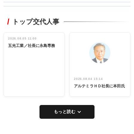
WORKING
RECYCLING
STYLE
トップ交代人事
タックトレー
非鉄業界で
ディング 創
働く／女性
立30周年記念
管理職編
祝う 業界関
インタビュ
2026.08.05 11:00
INTERVIEW
INTERVIEW
係者ら220人
ー／社内ア
五光工業／社長に永島専務
出席
イデア発掘
し形に
2026.08.04 15:14
アルテミラＨＤ社長に本田氏
もっと読む