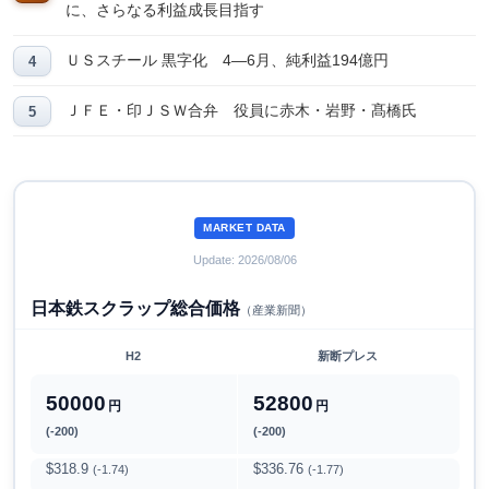
に、さらなる利益成長目指す
ＵＳスチール 黒字化 4―6月、純利益194億円
ＪＦＥ・印ＪＳＷ合弁 役員に赤木・岩野・髙橋氏
MARKET DATA
Update: 2026/08/06
日本鉄スクラップ総合価格
（産業新聞）
H2
新断プレス
50000
52800
円
円
(-200)
(-200)
$318.9
$336.76
(-1.74)
(-1.77)