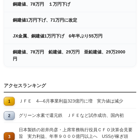
銅建値、78万円 １万円下げ
銅建値1万円下げ、71万円に改定
JX金属、銅建値1万円下げ 6年半ぶり55万円
銅建値、78万円 鉛建値、29万円 亜鉛建値、29万2000
円
アクセスランキング
ＪＦＥ 4―6月事業利益323億円に増 実力値は減少
グリーン水素で還元鉄 ＪＦＥなど試作成功、国内初
日本製鉄の岩井尚彦・上席常務執行役員ＣＦＯ決算会見要
旨 実力利益、年率９０００億円以上へ USSが稼ぎ頭