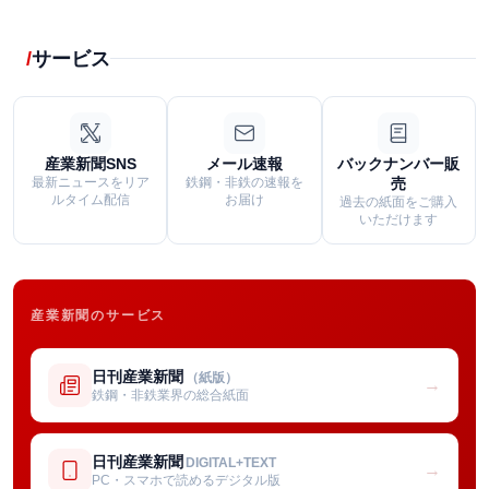
サービス
産業新聞SNS
メール速報
バックナンバー販
最新ニュースをリア
鉄鋼・非鉄の速報を
売
ルタイム配信
お届け
過去の紙面をご購入
いただけます
産業新聞のサービス
日刊産業新聞
（紙版）
→
鉄鋼・非鉄業界の総合紙面
日刊産業新聞
DIGITAL+TEXT
→
PC・スマホで読めるデジタル版