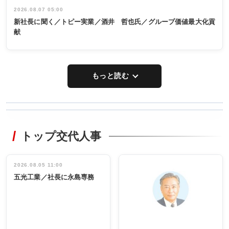
2026.08.07 05:00
新社長に聞く／トピー実業／酒井 哲也氏／グループ価値最大化貢
献
もっと読む
WORKING
RECYCLING
STYLE
トップ交代人事
タックトレー
非鉄業界で
ディング 創
働く／女性
立30周年記念
管理職編
祝う 業界関
インタビュ
2026.08.05 11:00
INTERVIEW
INTERVIEW
係者ら220人
ー／社内ア
五光工業／社長に永島専務
出席
イデア発掘
し形に