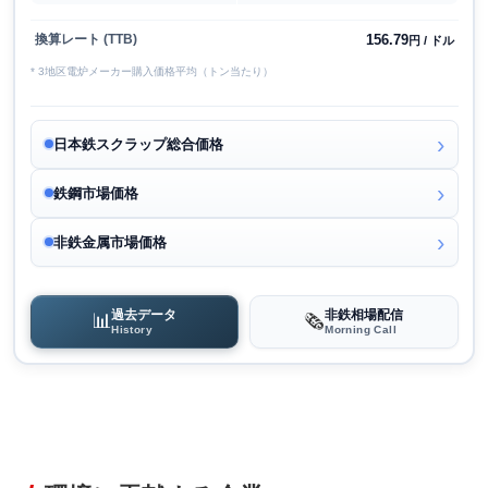
156.79
換算レート (TTB)
円 / ドル
* 3地区電炉メーカー購入価格平均（トン当たり）
日本鉄スクラップ総合価格
鉄鋼市場価格
非鉄金属市場価格
過去データ
非鉄相場配信
📊
🗞️
History
Morning Call