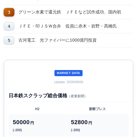
グリーン水素で還元鉄 ＪＦＥなど試作成功、国内初
ＪＦＥ・印ＪＳＷ合弁 役員に赤木・岩野・髙橋氏
古河電工 光ファイバーに1000億円投資
MARKET DATA
Update: 2026/08/06
日本鉄スクラップ総合価格
（産業新聞）
H2
新断プレス
50000
52800
円
円
(-200)
(-200)