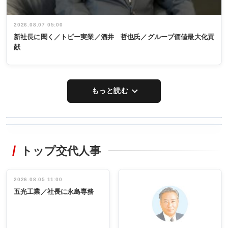
2026.08.07 05:00
新社長に聞く／トピー実業／酒井 哲也氏／グループ価値最大化貢
献
もっと読む
WORKING
RECYCLING
STYLE
トップ交代人事
タックトレー
非鉄業界で
ディング 創
働く／女性
立30周年記念
管理職編
祝う 業界関
インタビュ
2026.08.05 11:00
INTERVIEW
INTERVIEW
係者ら220人
ー／社内ア
五光工業／社長に永島専務
出席
イデア発掘
し形に