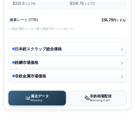
$318.9
$336.76
(-1.74)
(-1.77)
156.79
換算レート (TTB)
円 / ドル
* 3地区電炉メーカー購入価格平均（トン当たり）
日本鉄スクラップ総合価格
鉄鋼市場価格
非鉄金属市場価格
過去データ
非鉄相場配信
📊
🗞️
History
Morning Call