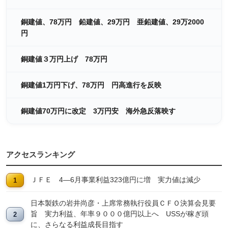
銅建値、78万円 鉛建値、29万円 亜鉛建値、29万2000
円
銅建値３万円上げ 78万円
銅建値1万円下げ、78万円 円高進行を反映
銅建値70万円に改定 3万円安 海外急反落映す
アクセスランキング
ＪＦＥ 4―6月事業利益323億円に増 実力値は減少
日本製鉄の岩井尚彦・上席常務執行役員ＣＦＯ決算会見要
旨 実力利益、年率９０００億円以上へ USSが稼ぎ頭
に、さらなる利益成長目指す