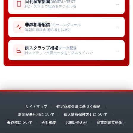
日刊産業新聞
DIGITAL+TEXT
→
PC・スマホで読めるデジタル版
非鉄相場配信
/ モーニングコール
→
毎朝の非鉄金属相場をお届け
鉄スクラップ相場
データ配信
→
鉄スクラップ市況データをリアルタイムで
サイトマップ
特定商取引法に基づく表記
新聞記事利用について
個人情報保護方針について
著作権について
会社概要
お問い合わせ
産業新聞英語版