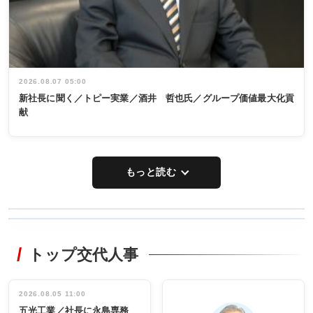
2026.08.07 05:00
新社長に聞く／トピー実業／酒井 哲也氏／グループ価値最大化貢
献
もっと読む
WORKING
RECYCLING
STYLE
トップ交代人事
タックトレー
非鉄業界で
ディング 創
働く／女性
立30周年記念
管理職編
祝う 業界関
インタビュ
2026.08.05 11:00
INTERVIEW
INTERVIEW
係者ら220人
ー／社内ア
五光工業／社長に永島専務