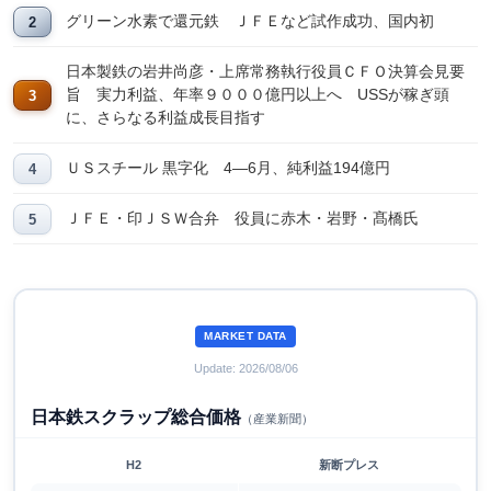
グリーン水素で還元鉄 ＪＦＥなど試作成功、国内初
日本製鉄の岩井尚彦・上席常務執行役員ＣＦＯ決算会見要
旨 実力利益、年率９０００億円以上へ USSが稼ぎ頭
に、さらなる利益成長目指す
ＵＳスチール 黒字化 4―6月、純利益194億円
ＪＦＥ・印ＪＳＷ合弁 役員に赤木・岩野・髙橋氏
MARKET DATA
Update: 2026/08/06
日本鉄スクラップ総合価格
（産業新聞）
H2
新断プレス