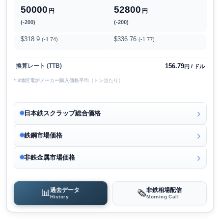
50000
52800
円
円
(-200)
(-200)
$318.9
$336.76
(-1.74)
(-1.77)
156.79
換算レート (TTB)
円 / ドル
* 3地区電炉メーカー購入価格平均（トン当たり）
日本鉄スクラップ総合価格
鉄鋼市場価格
非鉄金属市場価格
過去データ
非鉄相場配信
📊
🗞️
History
Morning Call