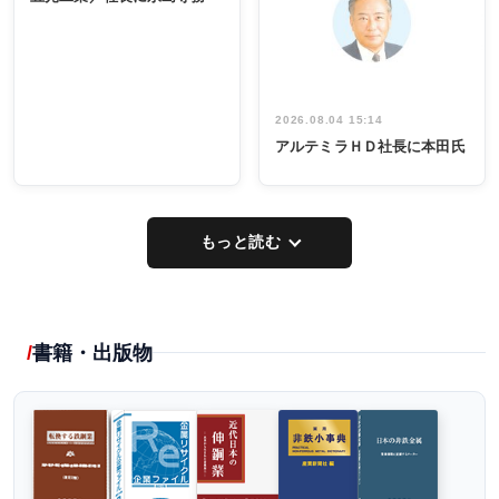
出席
イデア発掘
し形に
2026.08.04 15:14
アルテミラＨＤ社長に本田氏
もっと読む
書籍・出版物