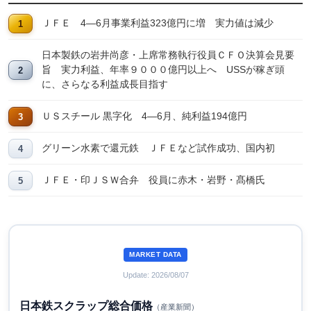
ＪＦＥ 4―6月事業利益323億円に増 実力値は減少
日本製鉄の岩井尚彦・上席常務執行役員ＣＦＯ決算会見要
旨 実力利益、年率９０００億円以上へ USSが稼ぎ頭
に、さらなる利益成長目指す
ＵＳスチール 黒字化 4―6月、純利益194億円
グリーン水素で還元鉄 ＪＦＥなど試作成功、国内初
ＪＦＥ・印ＪＳＷ合弁 役員に赤木・岩野・髙橋氏
MARKET DATA
Update: 2026/08/07
日本鉄スクラップ総合価格
（産業新聞）