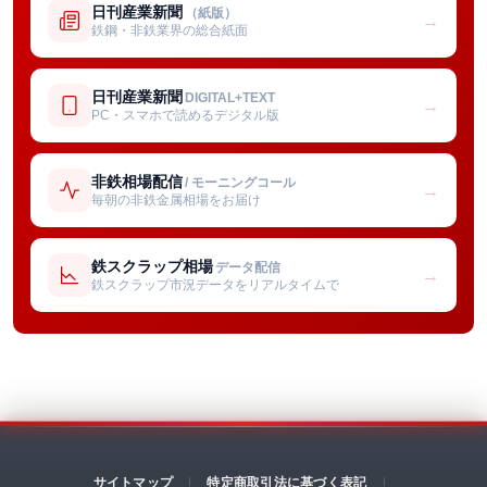
日刊産業新聞
（紙版）
→
鉄鋼・非鉄業界の総合紙面
日刊産業新聞
DIGITAL+TEXT
→
PC・スマホで読めるデジタル版
非鉄相場配信
/ モーニングコール
→
毎朝の非鉄金属相場をお届け
鉄スクラップ相場
データ配信
→
鉄スクラップ市況データをリアルタイムで
サイトマップ
特定商取引法に基づく表記