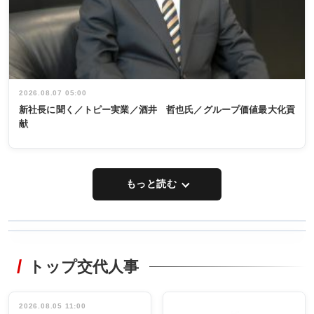
2026.08.07 05:00
新社長に聞く／トピー実業／酒井 哲也氏／グループ価値最大化貢
献
もっと読む
WORKING
RECYCLING
STYLE
トップ交代人事
タックトレー
非鉄業界で
ディング 創
働く／女性
立30周年記念
管理職編
祝う 業界関
インタビュ
2026.08.05 11:00
INTERVIEW
INTERVIEW