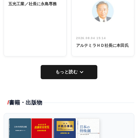
係者ら220人
ー／社内ア
五光工業／社長に永島専務
出席
イデア発掘
し形に
2026.08.04 15:14
アルテミラＨＤ社長に本田氏
もっと読む
書籍・出版物