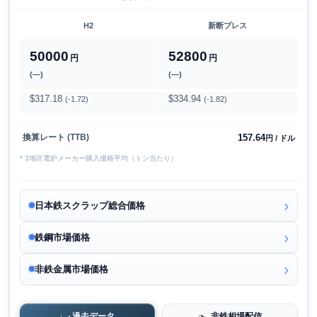
H2
新断プレス
50000
52800
円
円
(―)
(―)
$317.18
$334.94
(-1.72)
(-1.82)
157.64
換算レート (TTB)
円 / ドル
* 3地区電炉メーカー購入価格平均（トン当たり）
日本鉄スクラップ総合価格
鉄鋼市場価格
非鉄金属市場価格
過去データ
非鉄相場配信