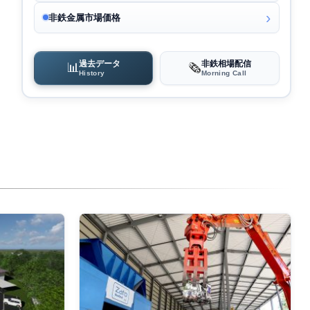
非鉄金属市場価格
過去データ
非鉄相場配信
📊
🗞️
History
Morning Call