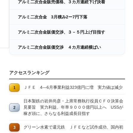
アルミ二次合金販売価格、３カ月連続下げ決着
アルミ二次合金 3月積み2ー7円下落
アルミ二次合金販価交渉、３－５円上げ目指す
アルミ二次合金販価交渉 ４カ月連続横ばい
アクセスランキング
ＪＦＥ 4―6月事業利益323億円に増 実力値は減少
日本製鉄の岩井尚彦・上席常務執行役員ＣＦＯ決算会
見要旨 実力利益、年率９０００億円以上へ USSが
稼ぎ頭に、さらなる利益成長目指す
グリーン水素で還元鉄 ＪＦＥなど試作成功、国内初