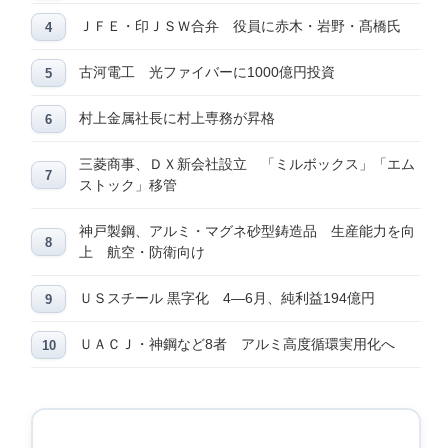
ＪＦＥ・印ＪＳＷ合弁 役員に赤木・岩野・髙橋氏
古河電工 光ファイバーに1000億円投資
村上金属社長に村上専務が昇格
三菱商事、ＤＸ新会社設立 「ミルボックス」「エム
ストック」移管
神戸製鋼、アルミ・マグネ砂型鋳造品 生産能力を向
上 航空・防衛向け
ＵＳスチール 黒字化 4―6月、純利益194億円
ＵＡＣＪ・神鋼など8者 アルミ高度循環実用化へ