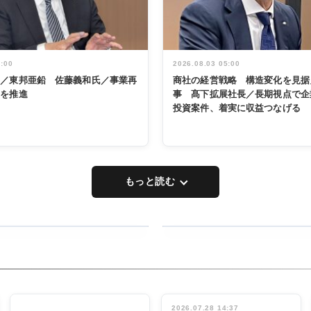
5:00
2026.08.03 05:00
く／東邦亜鉛 佐藤義和氏／事業再
商社の経営戦略 構造変化を見据
革を推進
事 髙下拡展社長／長期視点で企
投資案件、着実に収益つなげる
もっと読む
RECYCLING
タックトレー
ディング 創
立30周年記
INTERVIEW
念祝う 業界
2026.07.28 14:37