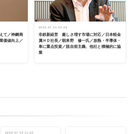
2026.07.31 05:00
えて／神鋼商
非鉄新経営 厳しさ増す市場に対応／日本軽金
業価値向上／
属ＨＤ社長／朝来野 修一氏／放熱・半導体・
車に重点投資／脱自前主義、他社と積極的に協
業
2026.07.10 11:00