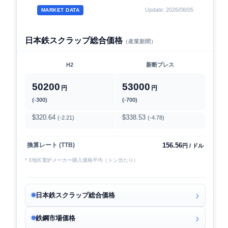
Update: 2026/08/05
MARKET DATA
日本鉄スクラップ総合価格
（産業新聞）
H2
新断プレス
50200
53000
円
円
(-300)
(-700)
$320.64
$338.53
(-2.21)
(-4.78)
156.56
換算レート (TTB)
円 / ドル
* 3地区電炉メーカー購入価格平均（トン当たり）
日本鉄スクラップ総合価格
鉄鋼市場価格