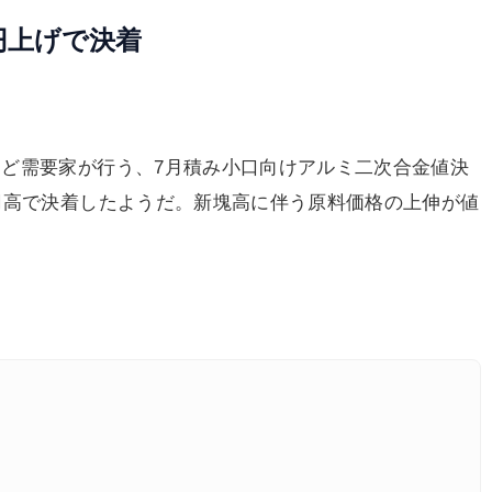
円上げで決着
ど需要家が行う、7月積み小口向けアルミ二次合金値決
円高で決着したようだ。新塊高に伴う原料価格の上伸が値