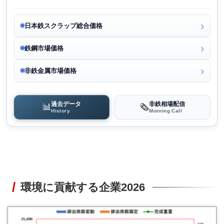
日本鉄スクラップ総合価格
鉄鋼市場価格
非鉄金属市場価格
過去データ
非鉄相場配信
📊
🗞️
History
Morning Call
環境に貢献する企業2026