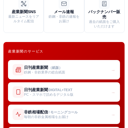
産業新聞SNS
メール速報
バックナンバー販
最新ニュースをリア
鉄鋼・非鉄の速報を
売
ルタイム配信
お届け
過去の紙面をご購入
いただけます
産業新聞のサービス
日刊産業新聞
（紙版）
→
鉄鋼・非鉄業界の総合紙面
日刊産業新聞
DIGITAL+TEXT
→
PC・スマホで読めるデジタル版
非鉄相場配信
/ モーニングコール
→
毎朝の非鉄金属相場をお届け