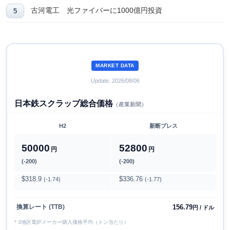
古河電工 光ファイバーに1000億円投資
MARKET DATA
Update: 2026/08/06
日本鉄スクラップ総合価格
（産業新聞）
H2
新断プレス
50000
52800
円
円
(-200)
(-200)
$318.9
$336.76
(-1.74)
(-1.77)
156.79
換算レート (TTB)
円 / ドル
* 3地区電炉メーカー購入価格平均（トン当たり）