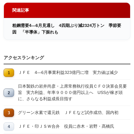
関連記事
粗鋼需要4―6月見通し 4四期ぶり減2324万トン 季節要
因 「半導体」下振れも
アクセスランキング
ＪＦＥ 4―6月事業利益323億円に増 実力値は減少
日本製鉄の岩井尚彦・上席常務執行役員ＣＦＯ決算会見要
旨 実力利益、年率９０００億円以上へ USSが稼ぎ頭
に、さらなる利益成長目指す
グリーン水素で還元鉄 ＪＦＥなど試作成功、国内初
ＪＦＥ・印ＪＳＷ合弁 役員に赤木・岩野・髙橋氏