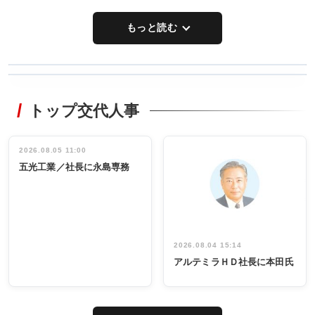
もっと読む
WORKING
RECYCLING
STYLE
トップ交代人事
タックトレー
非鉄業界で
ディング 創
働く／女性
立30周年記念
管理職編
祝う 業界関
インタビュ
2026.08.05 11:00
INTERVIEW
INTERVIEW
係者ら220人
ー／社内ア
五光工業／社長に永島専務
出席
イデア発掘
し形に
2026.08.04 15:14
アルテミラＨＤ社長に本田氏