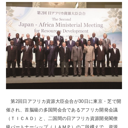
第2回日アフリカ資源大臣会合が30日に東京・芝で開
催され、首脳級の多国間会合であるアフリカ開発会議
（ＴＩＣＡＤ）と、二国間の日アフリカ資源開発閣僚
級パートナーシップ（ＪＡＭＰ）の二段構えで、資源