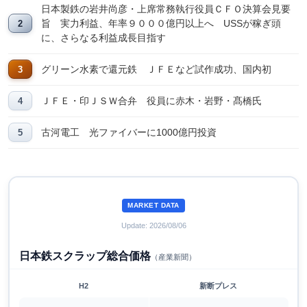
日本製鉄の岩井尚彦・上席常務執行役員ＣＦＯ決算会見要
旨 実力利益、年率９０００億円以上へ USSが稼ぎ頭
に、さらなる利益成長目指す
グリーン水素で還元鉄 ＪＦＥなど試作成功、国内初
ＪＦＥ・印ＪＳＷ合弁 役員に赤木・岩野・髙橋氏
古河電工 光ファイバーに1000億円投資
MARKET DATA
Update: 2026/08/06
日本鉄スクラップ総合価格
（産業新聞）
H2
新断プレス