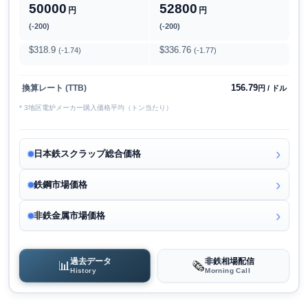
50000
52800
円
円
(-200)
(-200)
$318.9
$336.76
(-1.74)
(-1.77)
156.79
換算レート (TTB)
円 / ドル
* 3地区電炉メーカー購入価格平均（トン当たり）
日本鉄スクラップ総合価格
鉄鋼市場価格
非鉄金属市場価格
過去データ
非鉄相場配信
📊
🗞️
History
Morning Call