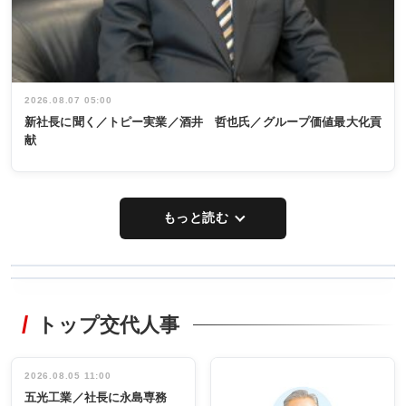
2026.08.07 05:00
新社長に聞く／トピー実業／酒井 哲也氏／グループ価値最大化貢
献
もっと読む
WORKING
RECYCLING
STYLE
トップ交代人事
タックトレー
非鉄業界で
ディング 創
働く／女性
立30周年記念
管理職編
祝う 業界関
インタビュ
2026.08.05 11:00
INTERVIEW
INTERVIEW
係者ら220人
ー／社内ア
五光工業／社長に永島専務