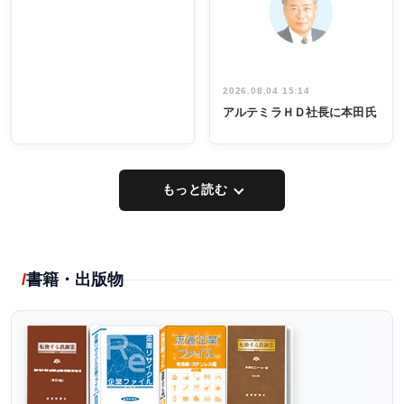
出席
イデア発掘
し形に
2026.08.04 15:14
アルテミラＨＤ社長に本田氏
もっと読む
書籍・出版物