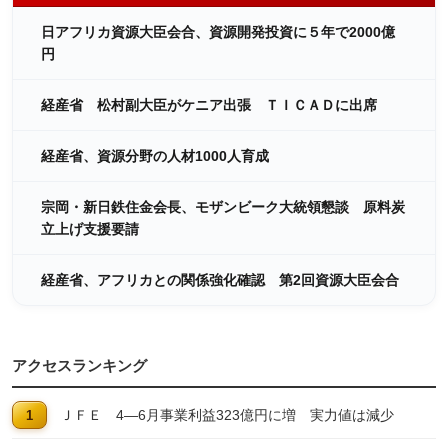
日アフリカ資源大臣会合、資源開発投資に５年で2000億
円
経産省 松村副大臣がケニア出張 ＴＩＣＡＤに出席
経産省、資源分野の人材1000人育成
宗岡・新日鉄住金会長、モザンビーク大統領懇談 原料炭
立上げ支援要請
経産省、アフリカとの関係強化確認 第2回資源大臣会合
アクセスランキング
ＪＦＥ 4―6月事業利益323億円に増 実力値は減少