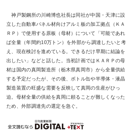
神戸製鋼所の川崎博也社長は同社が中国・天津に設
立した自動車パネル材向けアルミ板の加工拠点（ＫＡ
ＲＰ）で使用する原板（母材）について「可能であれ
ば全量（年間約10万トン）を外部から調達したいと考
え、現在検討を進めている。できるだけ早期に結論を
出したい」などと話した。当初計画ではＫＡＲＰの母
材は国内の真岡製造所（栃木県真岡市）から全量供給
する予定だったが、その後、ボトル缶や半導体・液晶
製造装置の旺盛な需要を反映して真岡の生産がひっ
迫。母材全量の供給を真岡に頼ることが難しくなった
ため、外部調達先の選定を急ぐ。