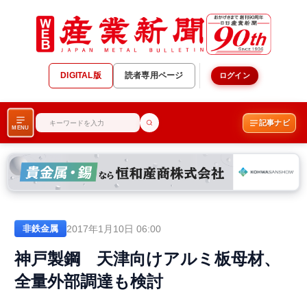
DIGITAL版
読者専用ページ
ログイン
記事ナビ
MENU
2017年1月10日 06:00
非鉄金属
神戸製鋼 天津向けアルミ板母材、
全量外部調達も検討