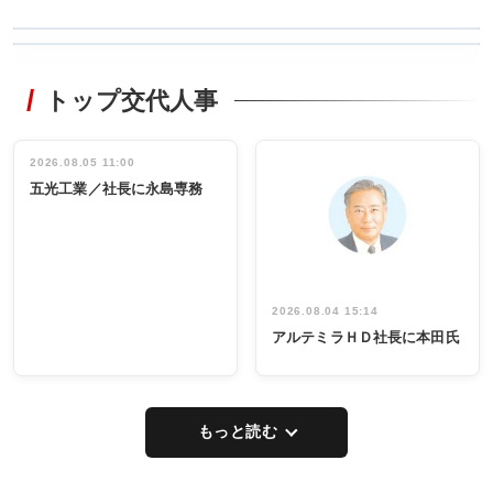
WORKING
RECYCLING
STYLE
トップ交代人事
タックトレー
非鉄業界で
ディング 創
働く／女性
立30周年記念
管理職編
祝う 業界関
インタビュ
2026.08.05 11:00
INTERVIEW
INTERVIEW
係者ら220人
ー／社内ア
五光工業／社長に永島専務
出席
イデア発掘
し形に
2026.08.04 15:14
アルテミラＨＤ社長に本田氏
もっと読む