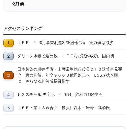
化評価
アクセスランキング
ＪＦＥ 4―6月事業利益323億円に増 実力値は減少
グリーン水素で還元鉄 ＪＦＥなど試作成功、国内初
日本製鉄の岩井尚彦・上席常務執行役員ＣＦＯ決算会見要
旨 実力利益、年率９０００億円以上へ USSが稼ぎ頭
に、さらなる利益成長目指す
ＵＳスチール 黒字化 4―6月、純利益194億円
ＪＦＥ・印ＪＳＷ合弁 役員に赤木・岩野・髙橋氏