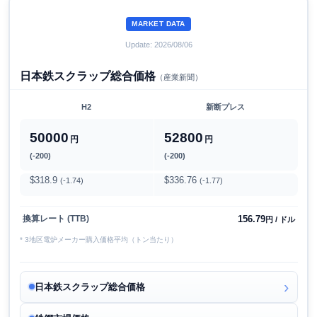
MARKET DATA
Update: 2026/08/06
日本鉄スクラップ総合価格
（産業新聞）
H2
新断プレス
50000
52800
円
円
(-200)
(-200)
$318.9
$336.76
(-1.74)
(-1.77)
156.79
換算レート (TTB)
円 / ドル
* 3地区電炉メーカー購入価格平均（トン当たり）
日本鉄スクラップ総合価格