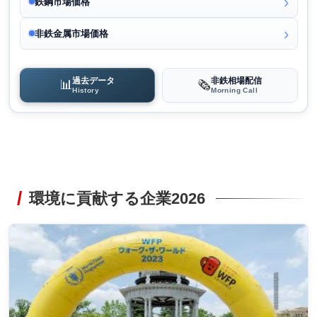
鉄鋼市場価格
非鉄金属市場価格
過去データ
非鉄相場配信
📊
🗞️
History
Morning Call
環境に貢献する企業2026