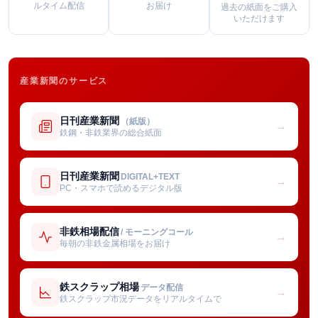
ルタイム配信
お届け
過去の紙面をご購入
いただけます
産業新聞のサービス
日刊産業新聞
（紙版）
→
鉄鋼・非鉄業界の総合紙面
日刊産業新聞
DIGITAL+TEXT
→
PC・スマホで読めるデジタル版
非鉄相場配信
/ モーニングコール
→
毎朝の非鉄金属相場をお届け
鉄スクラップ相場
データ配信
→
鉄スクラップ市況データをリアルタイムで