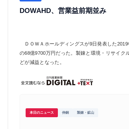
DOWAHD、営業益前期並み
ＤＯＷＡホールディングスが9日発表した201
の68億9700万円だった。製錬と環境・リサイ
どが減益となった。
本日のニュース
伸銅
製錬・鉱山