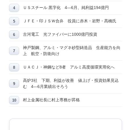
ＵＳスチール 黒字化 4―6月、純利益194億円
ＪＦＥ・印ＪＳＷ合弁 役員に赤木・岩野・髙橋氏
古河電工 光ファイバーに1000億円投資
神戸製鋼、アルミ・マグネ砂型鋳造品 生産能力を向
上 航空・防衛向け
ＵＡＣＪ・神鋼など8者 アルミ高度循環実用化へ
高炉3社 下期、利益が改善 値上げ・投資効果見込
む 4―6月業績出そろう
村上金属社長に村上専務が昇格