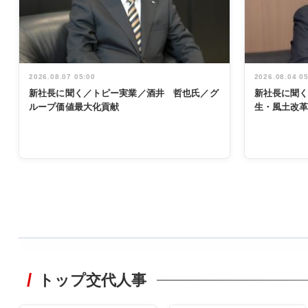
2026.08.07 05:00
2026.08.04 0
新社長に聞く／トピー実業／酒井 哲也氏／グ
新社長に聞
ループ価値最大化貢献
生・風土改
WORKING
STYLE
トップ交代人事
非鉄業界で
働く／女性