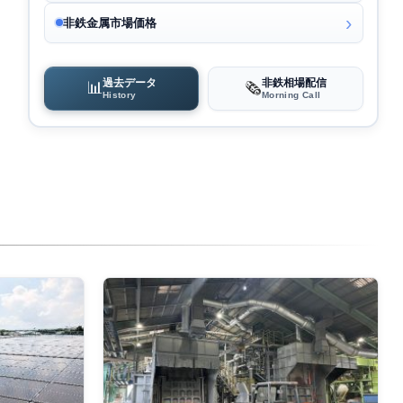
非鉄金属市場価格
過去データ
非鉄相場配信
📊
🗞️
History
Morning Call