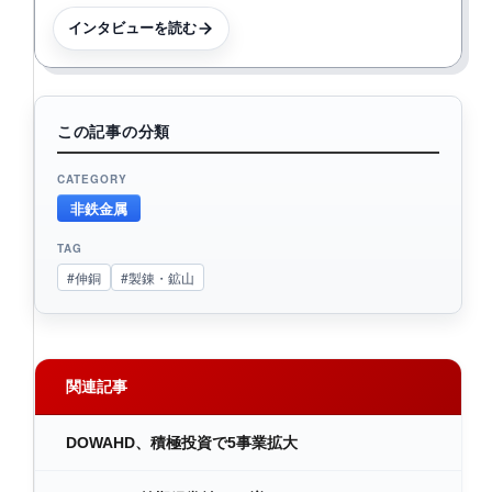
インタビューを読む
この記事の分類
CATEGORY
非鉄金属
TAG
#伸銅
#製錬・鉱山
関連記事
DOWAHD、積極投資で5事業拡大