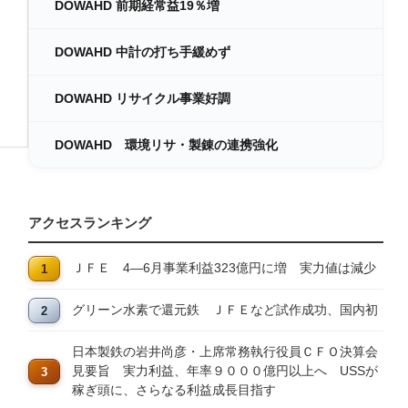
DOWAHD 前期経常益19％増
DOWAHD 中計の打ち手緩めず
DOWAHD リサイクル事業好調
DOWAHD 環境リサ・製錬の連携強化
アクセスランキング
ＪＦＥ 4―6月事業利益323億円に増 実力値は減少
グリーン水素で還元鉄 ＪＦＥなど試作成功、国内初
日本製鉄の岩井尚彦・上席常務執行役員ＣＦＯ決算会
見要旨 実力利益、年率９０００億円以上へ USSが
稼ぎ頭に、さらなる利益成長目指す