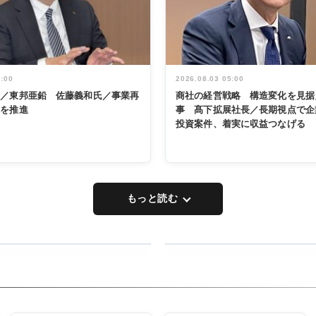
5:00
2026.08.03 05:00
く／東邦亜鉛 佐藤義和氏／事業再
商社の経営戦略 構造変化を見据
革を推進
事 髙下拡展社長／長期視点で企
投資案件、着実に収益つなげる
もっと読む
RECYCLING
タックトレー
ディング 創
立30周年記