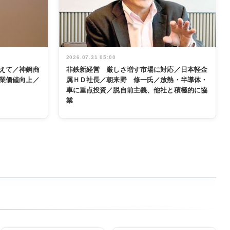
2026.07.31 05:00
えて／神鋼商
非鉄新経営 厳しさ増す市場に対応／日本軽金
業価値向上／
属ＨＤ社長／朝来野 修一氏／放熱・半導体・
車に重点投資／脱自前主義、他社と積極的に協
業