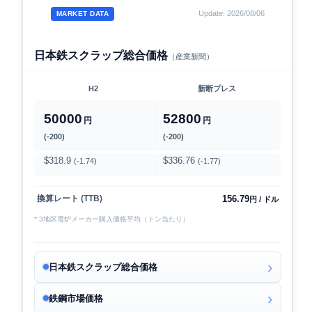
Update: 2026/08/06
MARKET DATA
日本鉄スクラップ総合価格
（産業新聞）
H2
新断プレス
50000
52800
円
円
(-200)
(-200)
$318.9
$336.76
(-1.74)
(-1.77)
156.79
換算レート (TTB)
円 / ドル
* 3地区電炉メーカー購入価格平均（トン当たり）
日本鉄スクラップ総合価格
鉄鋼市場価格