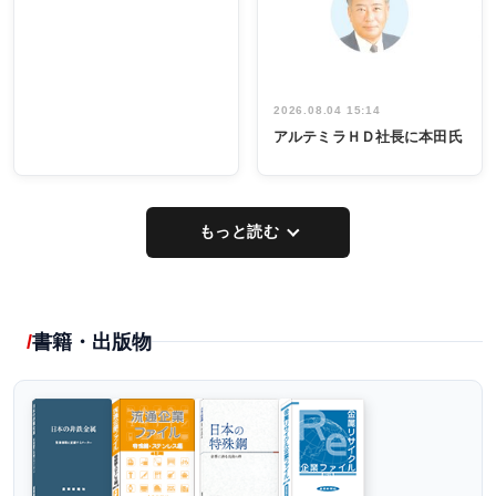
イデア発掘
し形に
2026.08.04 15:14
アルテミラＨＤ社長に本田氏
もっと読む
書籍・出版物