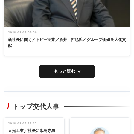
2026.08.07 05:00
新社長に聞く／トピー実業／酒井 哲也氏／グループ価値最大化貢
献
もっと読む
WORKING
RECYCLING
STYLE
トップ交代人事
タックトレー
非鉄業界で
ディング 創
働く／女性
立30周年記念
管理職編
祝う 業界関
インタビュ
2026.08.05 11:00
INTERVIEW
INTERVIEW
係者ら220人
ー／社内ア
五光工業／社長に永島専務
出席