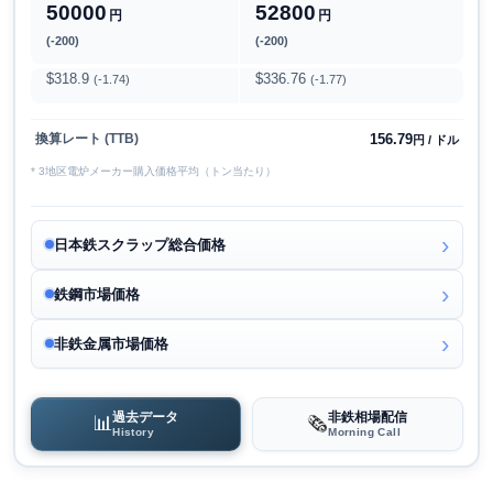
50000
52800
円
円
(-200)
(-200)
$318.9
$336.76
(-1.74)
(-1.77)
156.79
換算レート (TTB)
円 / ドル
* 3地区電炉メーカー購入価格平均（トン当たり）
日本鉄スクラップ総合価格
鉄鋼市場価格
非鉄金属市場価格
過去データ
非鉄相場配信
📊
🗞️
History
Morning Call