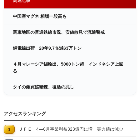
関連記事
中国産マグネ 相場一段高も
関東地区の普通鉄線市況、安値散見で流通警戒
銅電線出荷 20年9.7％減63万トン
４月マレーシア錫輸出、5000トン超 インドネシア上回
る
タイの錫買鉱精錬、復活の兆し
アクセスランキング
ＪＦＥ 4―6月事業利益323億円に増 実力値は減少