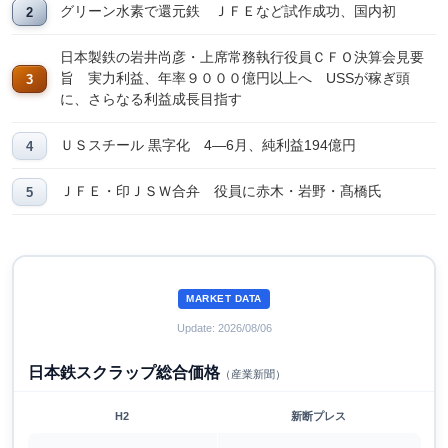
グリーン水素で還元鉄 ＪＦＥなど試作成功、国内初
日本製鉄の岩井尚彦・上席常務執行役員ＣＦＯ決算会見要
旨 実力利益、年率９０００億円以上へ USSが稼ぎ頭
に、さらなる利益成長目指す
ＵＳスチール 黒字化 4―6月、純利益194億円
ＪＦＥ・印ＪＳＷ合弁 役員に赤木・岩野・髙橋氏
MARKET DATA
Update: 2026/08/06
日本鉄スクラップ総合価格
（産業新聞）
H2
新断プレス