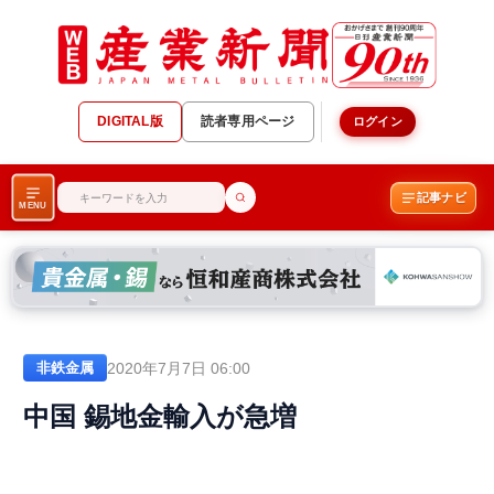
DIGITAL版
読者専用ページ
ログイン
記事ナビ
MENU
2020年7月7日 06:00
非鉄金属
中国 錫地金輸入が急増