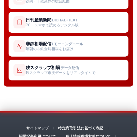
鉄鋼・非鉄業界の総合紙面
日刊産業新聞
DIGITAL+TEXT
→
PC・スマホで読めるデジタル版
非鉄相場配信
/ モーニングコール
→
毎朝の非鉄金属相場をお届け
鉄スクラップ相場
データ配信
→
鉄スクラップ市況データをリアルタイムで
サイトマップ
特定商取引法に基づく表記
新聞記事利用について
個人情報保護方針について