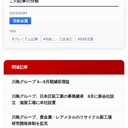
この記事の分類
CATEGORY
非鉄金属
TAG
#プレミアム記事
#非鉄二・三次加工
#非鉄流通
関連記事
川島グループ 4―9月期減収増益
川島グループ、日本圧延工業の事業継承 8月に新会社設
立 滋賀工場に本社設置
川島グループ、貴金属・レアメタルのリサイクル新工場
研究開発体制を拡充