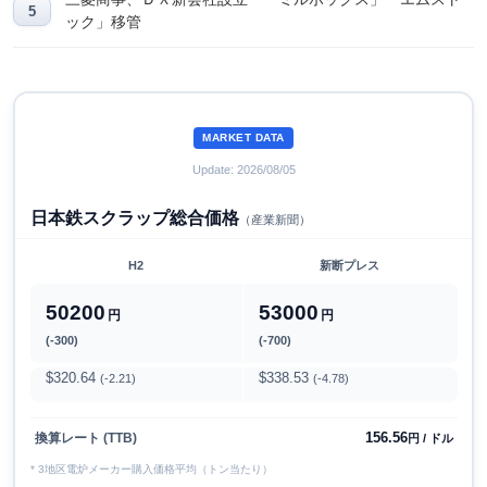
ック」移管
MARKET DATA
Update: 2026/08/05
日本鉄スクラップ総合価格
（産業新聞）
H2
新断プレス
50200
53000
円
円
(-300)
(-700)
$320.64
$338.53
(-2.21)
(-4.78)
156.56
換算レート (TTB)
円 / ドル
* 3地区電炉メーカー購入価格平均（トン当たり）