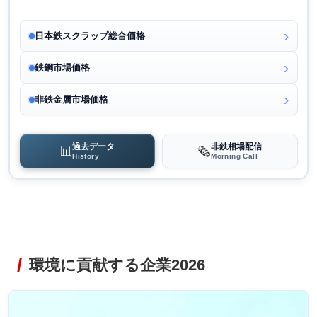
日本鉄スクラップ総合価格
鉄鋼市場価格
非鉄金属市場価格
過去データ
非鉄相場配信
📊
🗞️
History
Morning Call
環境に貢献する企業2026