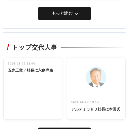
もっと読む
WORKING
RECYCLING
STYLE
トップ交代人事
タックトレー
非鉄業界で
ディング 創
働く／女性
立30周年記念
管理職編
祝う 業界関
インタビュ
2026.08.05 11:00
INTERVIEW
INTERVIEW
係者ら220人
ー／社内ア
五光工業／社長に永島専務
出席
イデア発掘
し形に
2026.08.04 15:14
アルテミラＨＤ社長に本田氏