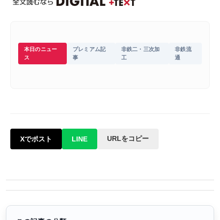
本日のニュー
プレミアム記
非鉄二・三次加
非鉄流
ス
事
工
通
URLをコピー
Xでポスト
LINE