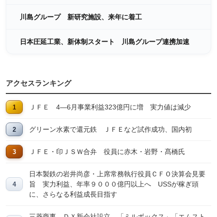
川島グループ 新研究施設、来年に着工
日本圧延工業、新体制スタート 川島グループ連携加速
アクセスランキング
ＪＦＥ 4―6月事業利益323億円に増 実力値は減少
グリーン水素で還元鉄 ＪＦＥなど試作成功、国内初
ＪＦＥ・印ＪＳＷ合弁 役員に赤木・岩野・髙橋氏
日本製鉄の岩井尚彦・上席常務執行役員ＣＦＯ決算会見要
旨 実力利益、年率９０００億円以上へ USSが稼ぎ頭
に、さらなる利益成長目指す
三菱商事、ＤＸ新会社設立 「ミルボックス」「エムスト