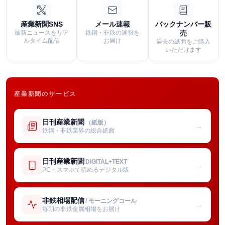
産業新聞SNS
メール速報
バックナンバー販
最新ニュースをリア
鉄鋼・非鉄の速報を
売
ルタイム配信
お届け
過去の紙面をご購入
いただけます
産業新聞のサービス
日刊産業新聞
（紙版）
→
鉄鋼・非鉄業界の総合紙面
日刊産業新聞
DIGITAL+TEXT
→
PC・スマホで読めるデジタル版
非鉄相場配信
/ モーニングコール
→
毎朝の非鉄金属相場をお届け