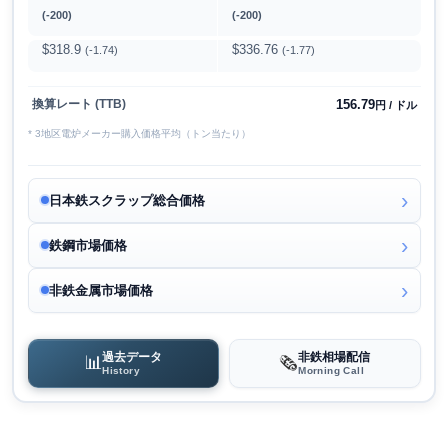
(-200)
(-200)
$318.9
$336.76
(-1.74)
(-1.77)
156.79
換算レート (TTB)
円 / ドル
* 3地区電炉メーカー購入価格平均（トン当たり）
日本鉄スクラップ総合価格
鉄鋼市場価格
非鉄金属市場価格
過去データ
非鉄相場配信
📊
🗞️
History
Morning Call