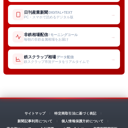
日刊産業新聞
DIGITAL+TEXT
→
PC・スマホで読めるデジタル版
非鉄相場配信
/ モーニングコール
→
毎朝の非鉄金属相場をお届け
鉄スクラップ相場
データ配信
→
鉄スクラップ市況データをリアルタイムで
サイトマップ
特定商取引法に基づく表記
新聞記事利用について
個人情報保護方針について