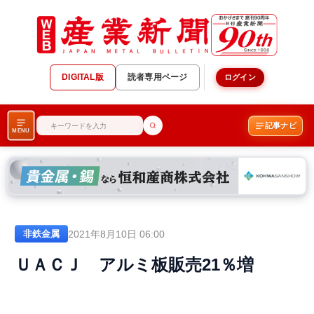
DIGITAL版
読者専用ページ
ログイン
記事ナビ
MENU
2021年8月10日 06:00
非鉄金属
ＵＡＣＪ アルミ板販売21％増