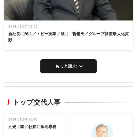
2026.08.07 05:00
新社長に聞く／トピー実業／酒井 哲也氏／グループ価値最大化貢
献
もっと読む
WORKING
RECYCLING
STYLE
トップ交代人事
タックトレー
非鉄業界で
ディング 創
働く／女性
立30周年記念
管理職編
祝う 業界関
インタビュ
2026.08.05 11:00
INTERVIEW
INTERVIEW
係者ら220人
ー／社内ア
五光工業／社長に永島専務
出席
イデア発掘
し形に