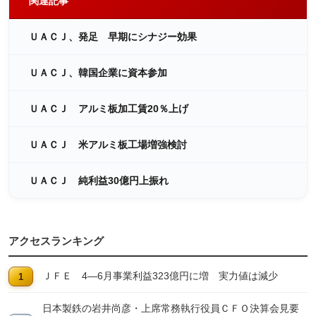
関連記事
ＵＡＣＪ、発足 早期にシナジー効果
ＵＡＣＪ、韓国企業に資本参加
ＵＡＣＪ アルミ板加工賃20％上げ
ＵＡＣＪ 米アルミ板工場増強検討
ＵＡＣＪ 純利益30億円上振れ
アクセスランキング
ＪＦＥ 4―6月事業利益323億円に増 実力値は減少
日本製鉄の岩井尚彦・上席常務執行役員ＣＦＯ決算会見要