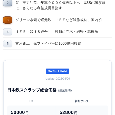
旨 実力利益、年率９０００億円以上へ USSが稼ぎ頭
に、さらなる利益成長目指す
グリーン水素で還元鉄 ＪＦＥなど試作成功、国内初
ＪＦＥ・印ＪＳＷ合弁 役員に赤木・岩野・髙橋氏
古河電工 光ファイバーに1000億円投資
MARKET DATA
Update: 2026/08/06
日本鉄スクラップ総合価格
（産業新聞）
H2
新断プレス
50000
52800
円
円