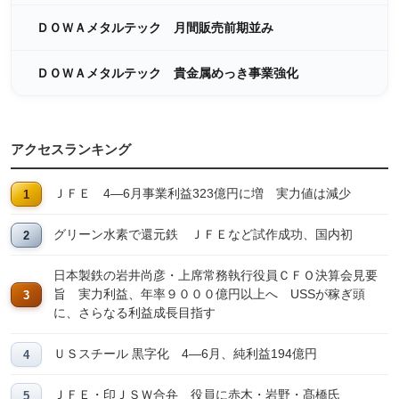
ＤＯＷＡメタルテック 月間販売前期並み
ＤＯＷＡメタルテック 貴金属めっき事業強化
アクセスランキング
ＪＦＥ 4―6月事業利益323億円に増 実力値は減少
グリーン水素で還元鉄 ＪＦＥなど試作成功、国内初
日本製鉄の岩井尚彦・上席常務執行役員ＣＦＯ決算会見要
旨 実力利益、年率９０００億円以上へ USSが稼ぎ頭
に、さらなる利益成長目指す
ＵＳスチール 黒字化 4―6月、純利益194億円
ＪＦＥ・印ＪＳＷ合弁 役員に赤木・岩野・髙橋氏