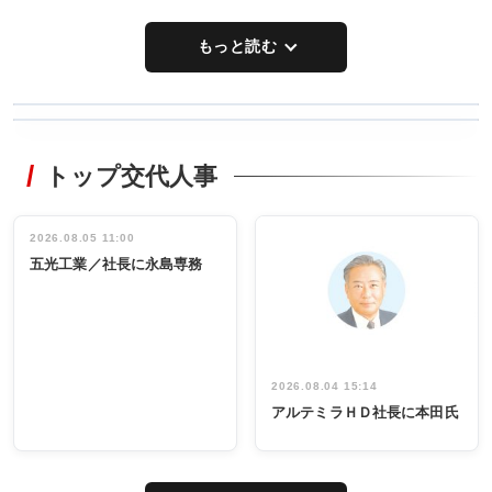
もっと読む
WORKING
RECYCLING
STYLE
トップ交代人事
タックトレー
非鉄業界で
ディング 創
働く／女性
立30周年記念
管理職編
祝う 業界関
インタビュ
2026.08.05 11:00
INTERVIEW
INTERVIEW
係者ら220人
ー／社内ア
五光工業／社長に永島専務
出席
イデア発掘
し形に
2026.08.04 15:14
アルテミラＨＤ社長に本田氏