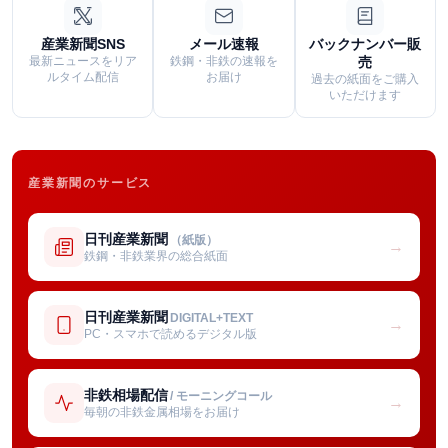
産業新聞SNS
メール速報
バックナンバー販
最新ニュースをリア
鉄鋼・非鉄の速報を
売
ルタイム配信
お届け
過去の紙面をご購入
いただけます
産業新聞のサービス
日刊産業新聞
（紙版）
→
鉄鋼・非鉄業界の総合紙面
日刊産業新聞
DIGITAL+TEXT
→
PC・スマホで読めるデジタル版
非鉄相場配信
/ モーニングコール
→
毎朝の非鉄金属相場をお届け