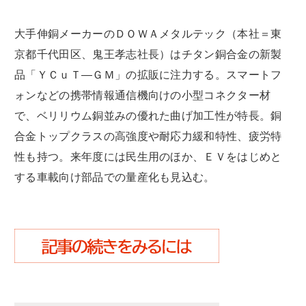
大手伸銅メーカーのＤＯＷＡメタルテック（本社＝東
京都千代田区、鬼王孝志社長）はチタン銅合金の新製
品「ＹＣｕＴ―ＧＭ」の拡販に注力する。スマートフ
ォンなどの携帯情報通信機向けの小型コネクター材
で、ベリリウム銅並みの優れた曲げ加工性が特長。銅
合金トップクラスの高強度や耐応力緩和特性、疲労特
性も持つ。来年度には民生用のほか、ＥＶをはじめと
する車載向け部品での量産化も見込む。