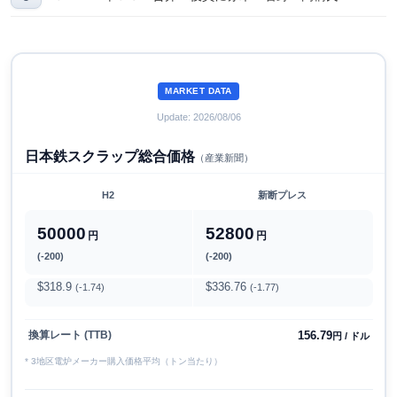
MARKET DATA
Update: 2026/08/06
日本鉄スクラップ総合価格
（産業新聞）
H2
新断プレス
50000
52800
円
円
(-200)
(-200)
$318.9
$336.76
(-1.74)
(-1.77)
156.79
換算レート (TTB)
円 / ドル
* 3地区電炉メーカー購入価格平均（トン当たり）