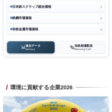
日本鉄スクラップ総合価格
鉄鋼市場価格
非鉄金属市場価格
過去データ
非鉄相場配信
📊
🗞️
History
Morning Call
環境に貢献する企業2026