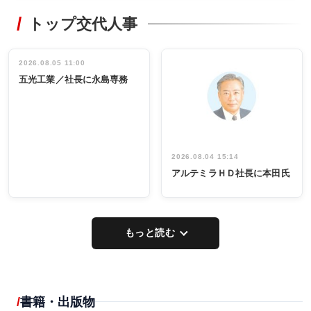
RECYCLING
STYLE
トップ交代人事
タックトレー
非鉄業界で
ディング 創
働く／女性
立30周年記念
管理職編
祝う 業界関
インタビュ
2026.08.05 11:00
INTERVIEW
INTERVIEW
係者ら220人
ー／社内ア
五光工業／社長に永島専務
出席
イデア発掘
し形に
2026.08.04 15:14
アルテミラＨＤ社長に本田氏
もっと読む
書籍・出版物