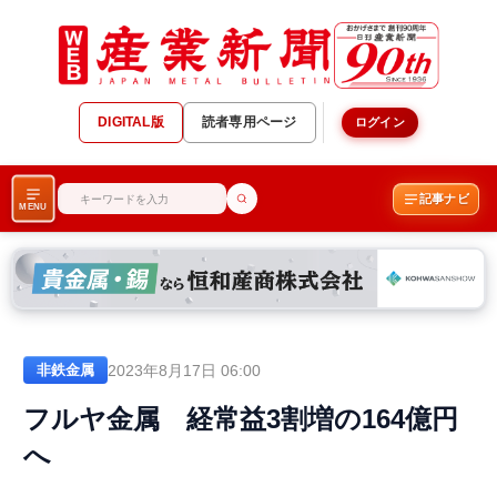
DIGITAL版
読者専用ページ
ログイン
記事ナビ
MENU
2023年8月17日 06:00
非鉄金属
フルヤ金属 経常益3割増の164億円
へ