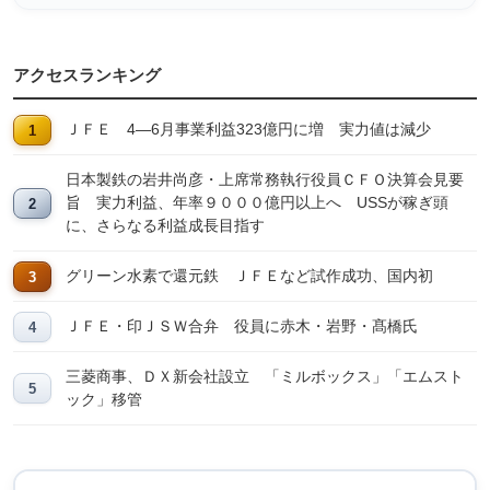
アクセスランキング
ＪＦＥ 4―6月事業利益323億円に増 実力値は減少
日本製鉄の岩井尚彦・上席常務執行役員ＣＦＯ決算会見要
旨 実力利益、年率９０００億円以上へ USSが稼ぎ頭
に、さらなる利益成長目指す
グリーン水素で還元鉄 ＪＦＥなど試作成功、国内初
ＪＦＥ・印ＪＳＷ合弁 役員に赤木・岩野・髙橋氏
三菱商事、ＤＸ新会社設立 「ミルボックス」「エムスト
ック」移管