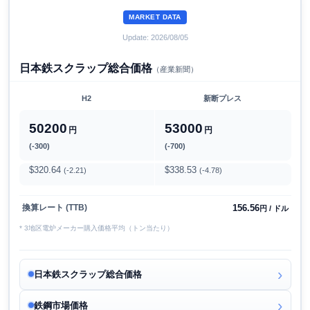
MARKET DATA
Update: 2026/08/05
日本鉄スクラップ総合価格
（産業新聞）
H2
新断プレス
50200
53000
円
円
(-300)
(-700)
$320.64
$338.53
(-2.21)
(-4.78)
156.56
換算レート (TTB)
円 / ドル
* 3地区電炉メーカー購入価格平均（トン当たり）
日本鉄スクラップ総合価格
鉄鋼市場価格