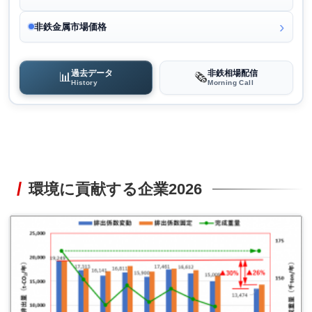
非鉄金属市場価格
過去データ
非鉄相場配信
📊
🗞️
History
Morning Call
環境に貢献する企業2026