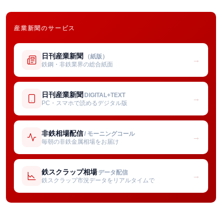
産業新聞のサービス
日刊産業新聞
（紙版）
→
鉄鋼・非鉄業界の総合紙面
日刊産業新聞
DIGITAL+TEXT
→
PC・スマホで読めるデジタル版
非鉄相場配信
/ モーニングコール
→
毎朝の非鉄金属相場をお届け
鉄スクラップ相場
データ配信
→
鉄スクラップ市況データをリアルタイムで