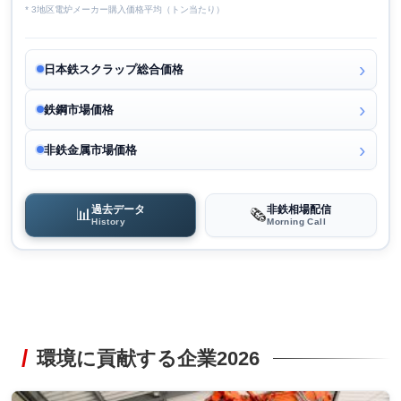
* 3地区電炉メーカー購入価格平均（トン当たり）
日本鉄スクラップ総合価格
鉄鋼市場価格
非鉄金属市場価格
過去データ
非鉄相場配信
📊
🗞️
History
Morning Call
環境に貢献する企業2026