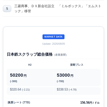
三菱商事、ＤＸ新会社設立 「ミルボックス」「エムスト
ック」移管
MARKET DATA
Update: 2026/08/05
日本鉄スクラップ総合価格
（産業新聞）
H2
新断プレス
50200
53000
円
円
(-300)
(-700)
$320.64
$338.53
(-2.21)
(-4.78)
156.56
換算レート (TTB)
円 / ドル