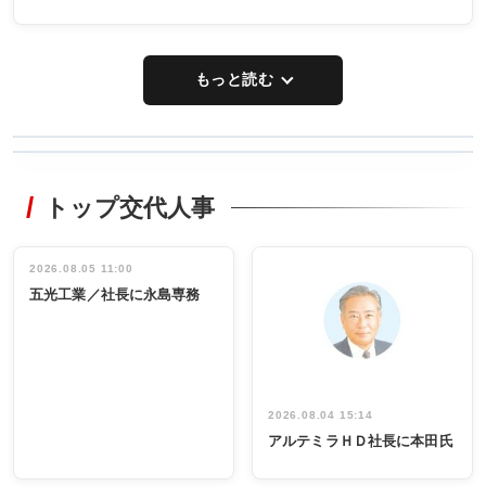
もっと読む
WORKING
RECYCLING
STYLE
トップ交代人事
タックトレー
非鉄業界で
ディング 創
働く／女性
立30周年記念
管理職編
祝う 業界関
インタビュ
2026.08.05 11:00
INTERVIEW
INTERVIEW
係者ら220人
ー／社内ア
五光工業／社長に永島専務
出席
イデア発掘
し形に
2026.08.04 15:14
アルテミラＨＤ社長に本田氏