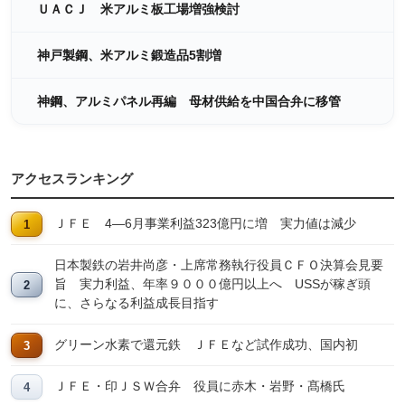
ＵＡＣＪ 米アルミ板工場増強検討
神戸製鋼、米アルミ鍛造品5割増
神鋼、アルミパネル再編 母材供給を中国合弁に移管
アクセスランキング
ＪＦＥ 4―6月事業利益323億円に増 実力値は減少
日本製鉄の岩井尚彦・上席常務執行役員ＣＦＯ決算会見要
旨 実力利益、年率９０００億円以上へ USSが稼ぎ頭
に、さらなる利益成長目指す
グリーン水素で還元鉄 ＪＦＥなど試作成功、国内初
ＪＦＥ・印ＪＳＷ合弁 役員に赤木・岩野・髙橋氏