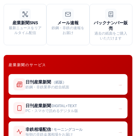
産業新聞SNS
メール速報
バックナンバー販
最新ニュースをリア
鉄鋼・非鉄の速報を
売
ルタイム配信
お届け
過去の紙面をご購入
いただけます
産業新聞のサービス
日刊産業新聞
（紙版）
→
鉄鋼・非鉄業界の総合紙面
日刊産業新聞
DIGITAL+TEXT
→
PC・スマホで読めるデジタル版
非鉄相場配信
/ モーニングコール
→
毎朝の非鉄金属相場をお届け