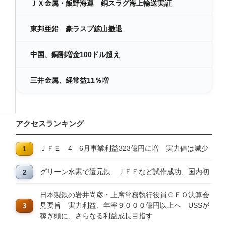
ＪＸ金属・飯野海運 銅スラグ海上輸送実証
東邦亜鉛 豪ラスプ鉱山撤退
中国、銅割増金100ドル超え
三井金属、経常益11％増
アクセスランキング
ＪＦＥ 4―6月事業利益323億円に増 実力値は減少
グリーン水素で還元鉄 ＪＦＥなど試作成功、国内初
日本製鉄の岩井尚彦・上席常務執行役員ＣＦＯ決算会
見要旨 実力利益、年率９０００億円以上へ USSが
稼ぎ頭に、さらなる利益成長目指す