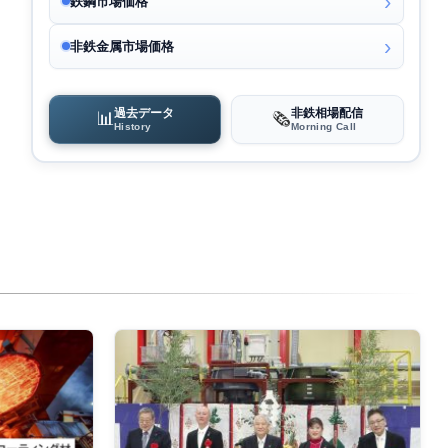
鉄鋼市場価格
非鉄金属市場価格
過去データ
非鉄相場配信
📊
🗞️
History
Morning Call