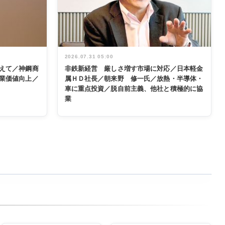
2026.07.31 05:00
えて／神鋼商
非鉄新経営 厳しさ増す市場に対応／日本軽金
業価値向上／
属ＨＤ社長／朝来野 修一氏／放熱・半導体・
車に重点投資／脱自前主義、他社と積極的に協
業