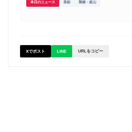
本日のニュース
亜鉛
製錬・鉱山
URLをコピー
Xでポスト
LINE