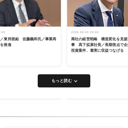
5:00
2026.08.03 05:00
く／東邦亜鉛 佐藤義和氏／事業再
商社の経営戦略 構造変化を見据
革を推進
事 髙下拡展社長／長期視点で企
投資案件、着実に収益つなげる
もっと読む
RECYCLING
タックトレー
ディング 創
立30周年記