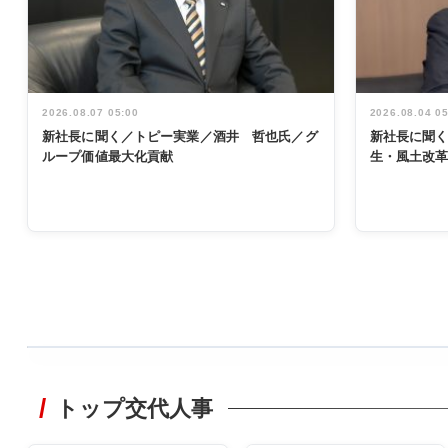
2026.08.07 05:00
2026.08.04 0
新社長に聞く／トピー実業／酒井 哲也氏／グ
新社長に聞
ループ価値最大化貢献
生・風土改
WORKING
STYLE
トップ交代人事
非鉄業界で
働く／女性