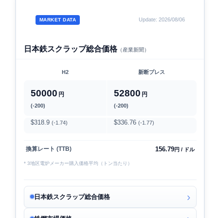
Update: 2026/08/06
MARKET DATA
日本鉄スクラップ総合価格
（産業新聞）
H2
新断プレス
50000
52800
円
円
(-200)
(-200)
$318.9
$336.76
(-1.74)
(-1.77)
156.79
換算レート (TTB)
円 / ドル
* 3地区電炉メーカー購入価格平均（トン当たり）
日本鉄スクラップ総合価格