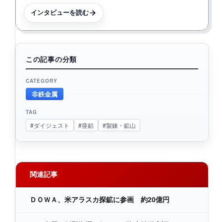
インタビューを読む
この記事の分類
CATEGORY
非鉄金属
TAG
#ダイジェスト
#亜鉛
#製錬・鉱山
関連記事
ＤＯＷＡ、米アラスカ探鉱に参画 約20億円