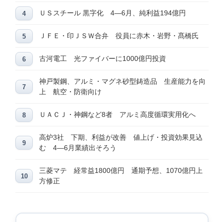
ＵＳスチール 黒字化 4―6月、純利益194億円
ＪＦＥ・印ＪＳＷ合弁 役員に赤木・岩野・髙橋氏
古河電工 光ファイバーに1000億円投資
神戸製鋼、アルミ・マグネ砂型鋳造品 生産能力を向
上 航空・防衛向け
ＵＡＣＪ・神鋼など8者 アルミ高度循環実用化へ
高炉3社 下期、利益が改善 値上げ・投資効果見込
む 4―6月業績出そろう
三菱マテ 経常益1800億円 通期予想、1070億円上
方修正