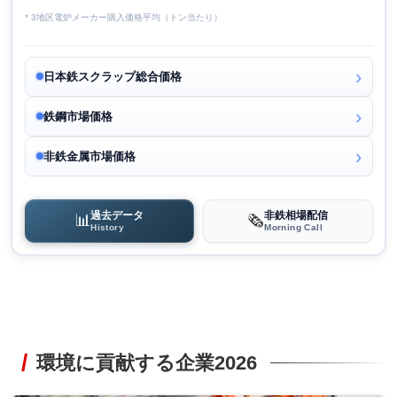
* 3地区電炉メーカー購入価格平均（トン当たり）
日本鉄スクラップ総合価格
鉄鋼市場価格
非鉄金属市場価格
過去データ
非鉄相場配信
📊
🗞️
History
Morning Call
環境に貢献する企業2026