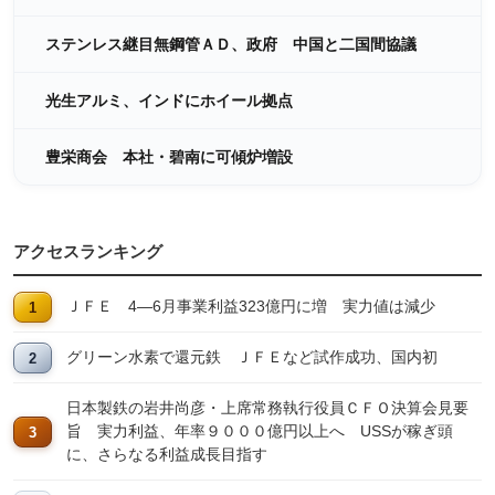
ステンレス継目無鋼管ＡＤ、政府 中国と二国間協議
光生アルミ、インドにホイール拠点
豊栄商会 本社・碧南に可傾炉増設
アクセスランキング
ＪＦＥ 4―6月事業利益323億円に増 実力値は減少
グリーン水素で還元鉄 ＪＦＥなど試作成功、国内初
日本製鉄の岩井尚彦・上席常務執行役員ＣＦＯ決算会見要
旨 実力利益、年率９０００億円以上へ USSが稼ぎ頭
に、さらなる利益成長目指す