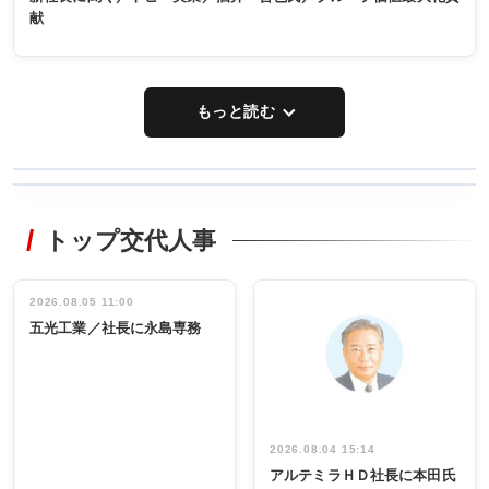
献
もっと読む
WORKING
RECYCLING
STYLE
トップ交代人事
タックトレー
非鉄業界で
ディング 創
働く／女性
立30周年記念
管理職編
祝う 業界関
インタビュ
2026.08.05 11:00
INTERVIEW
INTERVIEW
係者ら220人
ー／社内ア
五光工業／社長に永島専務
出席
イデア発掘
し形に
2026.08.04 15:14
アルテミラＨＤ社長に本田氏