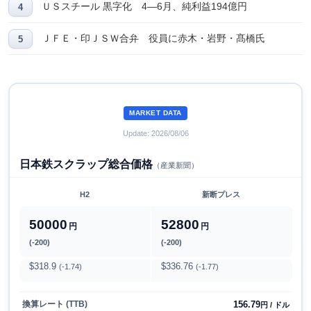
ＵＳスチール 黒字化 4―6月、純利益194億円
ＪＦＥ・印ＪＳＷ合弁 役員に赤木・岩野・髙橋氏
MARKET DATA
Update: 2026/08/06
日本鉄スクラップ総合価格
（産業新聞）
H2
新断プレス
50000
52800
円
円
(-200)
(-200)
$318.9
$336.76
(-1.74)
(-1.77)
156.79
換算レート (TTB)
円 / ドル