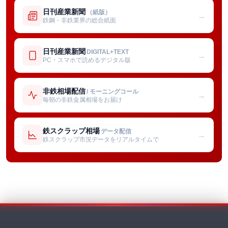
日刊産業新聞
（紙版）
→
鉄鋼・非鉄業界の総合紙面
日刊産業新聞
DIGITAL+TEXT
→
PC・スマホで読めるデジタル版
非鉄相場配信
/ モーニングコール
→
毎朝の非鉄金属相場をお届け
鉄スクラップ相場
データ配信
→
鉄スクラップ市況データをリアルタイムで