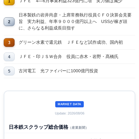
ＪＦＥ 4―6月事業利益323億円に増 実力値は減少
日本製鉄の岩井尚彦・上席常務執行役員ＣＦＯ決算会見要
旨 実力利益、年率９０００億円以上へ USSが稼ぎ頭
に、さらなる利益成長目指す
グリーン水素で還元鉄 ＪＦＥなど試作成功、国内初
ＪＦＥ・印ＪＳＷ合弁 役員に赤木・岩野・髙橋氏
古河電工 光ファイバーに1000億円投資
MARKET DATA
Update: 2026/08/06
日本鉄スクラップ総合価格
（産業新聞）