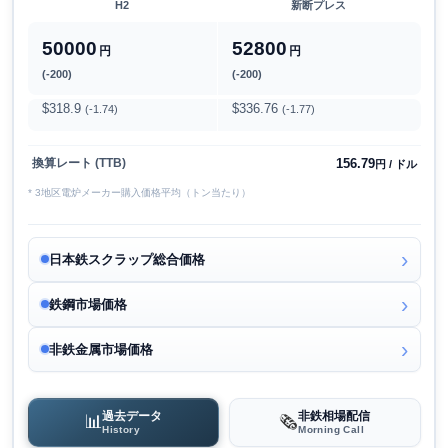
H2
新断プレス
50000
52800
円
円
(-200)
(-200)
$318.9
$336.76
(-1.74)
(-1.77)
156.79
換算レート (TTB)
円 / ドル
* 3地区電炉メーカー購入価格平均（トン当たり）
日本鉄スクラップ総合価格
鉄鋼市場価格
非鉄金属市場価格
過去データ
非鉄相場配信
📊
🗞️
History
Morning Call