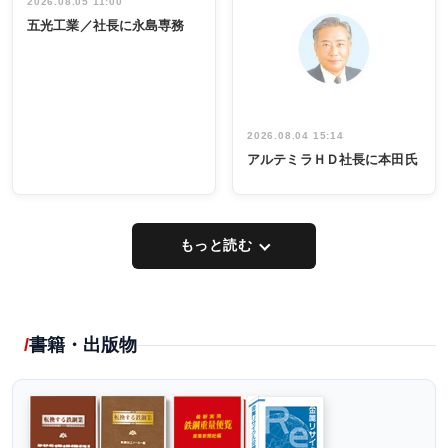
祝う 業界関
インタビュ
2026.08.05 11:00
INTERVIEW
INTERVIEW
係者ら220人
ー／社内ア
五光工業／社長に永島専務
出席
イデア発掘
し形に
2026.08.04 15:14
アルテミラＨＤ社長に本田氏
もっと読む
書籍・出版物