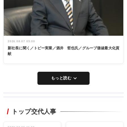
2026.08.07 05:00
新社長に聞く／トピー実業／酒井 哲也氏／グループ価値最大化貢
献
もっと読む
WORKING
RECYCLING
STYLE
トップ交代人事
タックトレー
非鉄業界で
ディング 創
働く／女性
立30周年記念
管理職編