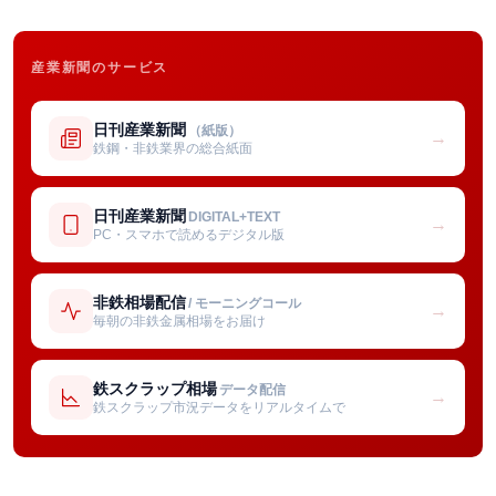
産業新聞のサービス
日刊産業新聞
（紙版）
→
鉄鋼・非鉄業界の総合紙面
日刊産業新聞
DIGITAL+TEXT
→
PC・スマホで読めるデジタル版
非鉄相場配信
/ モーニングコール
→
毎朝の非鉄金属相場をお届け
鉄スクラップ相場
データ配信
→
鉄スクラップ市況データをリアルタイムで