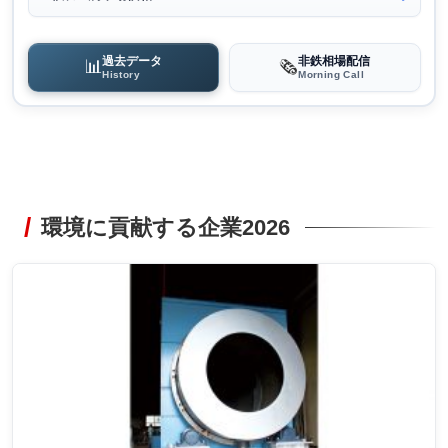
過去データ
非鉄相場配信
📊
🗞️
History
Morning Call
環境に貢献する企業2026