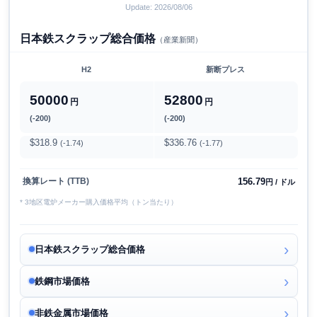
Update: 2026/08/06
日本鉄スクラップ総合価格
（産業新聞）
H2
新断プレス
50000
52800
円
円
(-200)
(-200)
$318.9
$336.76
(-1.74)
(-1.77)
156.79
換算レート (TTB)
円 / ドル
* 3地区電炉メーカー購入価格平均（トン当たり）
日本鉄スクラップ総合価格
鉄鋼市場価格
非鉄金属市場価格