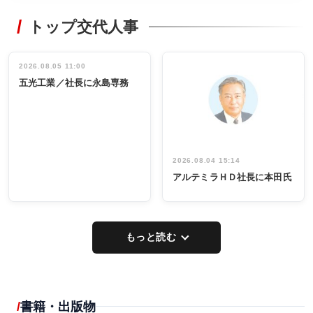
RECYCLING
STYLE
トップ交代人事
タックトレー
非鉄業界で
ディング 創
働く／女性
立30周年記念
管理職編
祝う 業界関
インタビュ
2026.08.05 11:00
INTERVIEW
INTERVIEW
係者ら220人
ー／社内ア
五光工業／社長に永島専務
出席
イデア発掘
し形に
2026.08.04 15:14
アルテミラＨＤ社長に本田氏
もっと読む
書籍・出版物