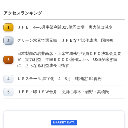
アクセスランキング
ＪＦＥ 4―6月事業利益323億円に増 実力値は減少
グリーン水素で還元鉄 ＪＦＥなど試作成功、国内初
日本製鉄の岩井尚彦・上席常務執行役員ＣＦＯ決算会見要
旨 実力利益、年率９０００億円以上へ USSが稼ぎ頭
に、さらなる利益成長目指す
ＵＳスチール 黒字化 4―6月、純利益194億円
ＪＦＥ・印ＪＳＷ合弁 役員に赤木・岩野・髙橋氏
MARKET DATA