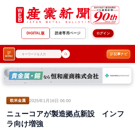
DIGITAL版
読者専用ページ
ログイン
記事ナビ
MENU
2025年1月16日 06:00
欧米金属
ニューコアが製造拠点新設 インフ
ラ向け増強