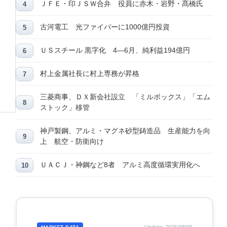
ＪＦＥ・印ＪＳＷ合弁 役員に赤木・岩野・髙橋氏
古河電工 光ファイバーに1000億円投資
ＵＳスチール 黒字化 4―6月、純利益194億円
村上金属社長に村上専務が昇格
三菱商事、ＤＸ新会社設立 「ミルボックス」「エム
ストック」移管
神戸製鋼、アルミ・マグネ砂型鋳造品 生産能力を向
上 航空・防衛向け
ＵＡＣＪ・神鋼など8者 アルミ高度循環実用化へ