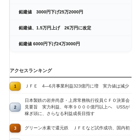
鉛建値 3000円下げ25万2000円
鉛建値、1.5万円上げ 26万円に改定
鉛建値 6000円下げ24万3000円
アクセスランキング
ＪＦＥ 4―6月事業利益323億円に増 実力値は減少
日本製鉄の岩井尚彦・上席常務執行役員ＣＦＯ決算会
見要旨 実力利益、年率９０００億円以上へ USSが
稼ぎ頭に、さらなる利益成長目指す
グリーン水素で還元鉄 ＪＦＥなど試作成功、国内初