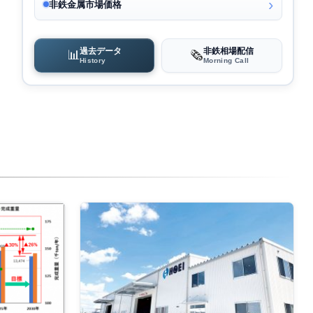
非鉄金属市場価格
過去データ
非鉄相場配信
📊
🗞️
History
Morning Call