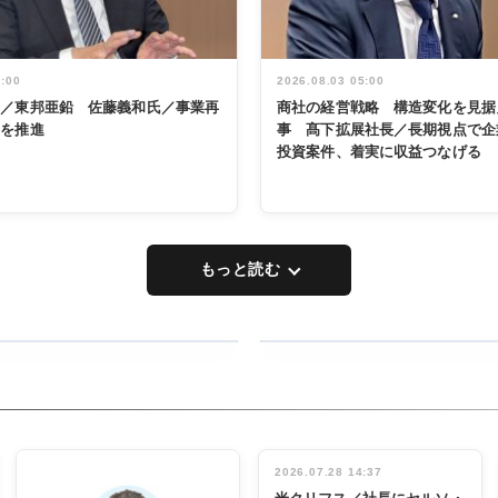
5:00
2026.08.03 05:00
く／東邦亜鉛 佐藤義和氏／事業再
商社の経営戦略 構造変化を見据
革を推進
事 髙下拡展社長／長期視点で企
投資案件、着実に収益つなげる
もっと読む
RECYCLING
タックトレー
ディング 創
立30周年記
INTERVIEW
念祝う 業界
2026.07.28 14:37
関係者ら220