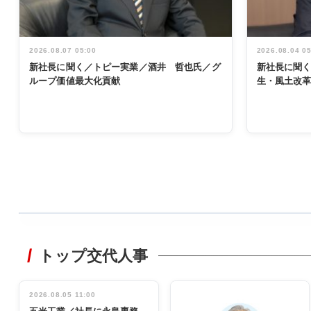
2026.08.07 05:00
2026.08.04 0
新社長に聞く／トピー実業／酒井 哲也氏／グ
新社長に聞
ループ価値最大化貢献
生・風土改
WORKING
STYLE
トップ交代人事
非鉄業界で
働く／女性
管理職編
2026.08.05 11:00
INTERVIEW
インタビュ