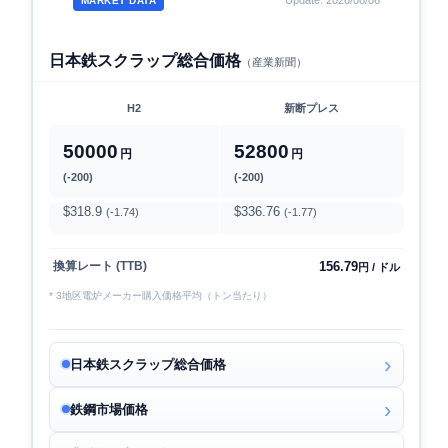
Update: 2026/08/06
MARKET DATA
日本鉄スクラップ総合価格
（産業新聞）
H2
新断プレス
50000
52800
円
円
(-200)
(-200)
$318.9
$336.76
(-1.74)
(-1.77)
156.79
換算レート (TTB)
円 / ドル
* 3地区電炉メーカー購入価格平均（トン当たり）
日本鉄スクラップ総合価格
鉄鋼市場価格