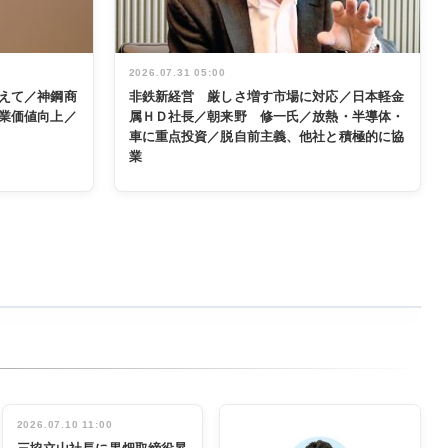
2026.07.31 05:00
えて／神鋼商
非鉄新経営 厳しさ増す市場に対応／日本軽金
業価値向上／
属ＨＤ社長／朝来野 修一氏／放熱・半導体・
車に重点投資／脱自前主義、他社と積極的に協
業
2026.07.10 11:00