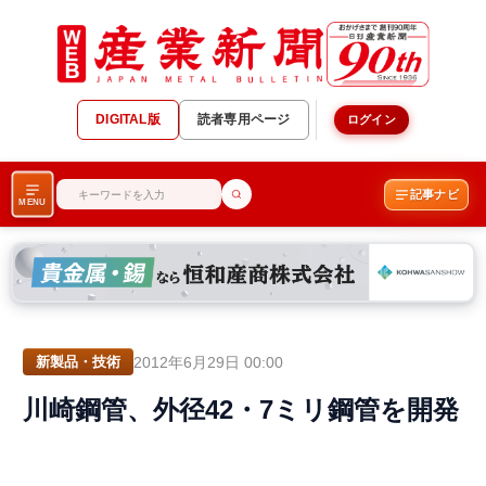
DIGITAL版
読者専用ページ
ログイン
記事ナビ
MENU
2012年6月29日 00:00
新製品・技術
川崎鋼管、外径42・7ミリ鋼管を開発