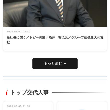
2026.08.07 05:00
新社長に聞く／トピー実業／酒井 哲也氏／グループ価値最大化貢
献
もっと読む
WORKING
RECYCLING
STYLE
トップ交代人事
タックトレー
非鉄業界で
ディング 創
働く／女性
立30周年記念
管理職編
祝う 業界関
インタビュ
2026.08.05 11:00
INTERVIEW
INTERVIEW