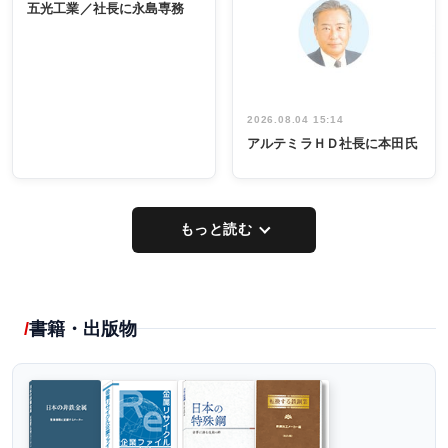
係者ら220人
ー／社内ア
五光工業／社長に永島専務
出席
イデア発掘
し形に
2026.08.04 15:14
アルテミラＨＤ社長に本田氏
もっと読む
書籍・出版物