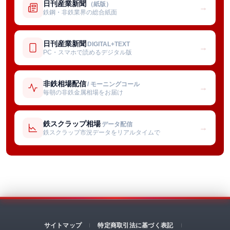
日刊産業新聞
（紙版）
→
鉄鋼・非鉄業界の総合紙面
日刊産業新聞
DIGITAL+TEXT
→
PC・スマホで読めるデジタル版
非鉄相場配信
/ モーニングコール
→
毎朝の非鉄金属相場をお届け
鉄スクラップ相場
データ配信
→
鉄スクラップ市況データをリアルタイムで
サイトマップ
特定商取引法に基づく表記