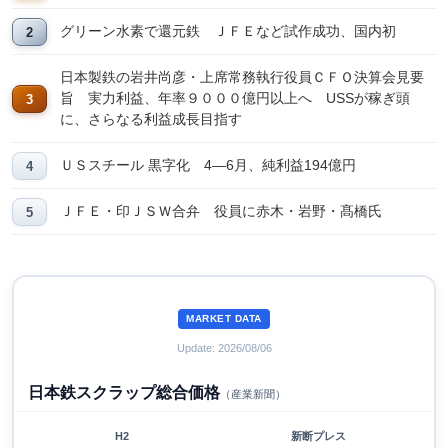
グリーン水素で還元鉄 ＪＦＥなど試作成功、国内初
日本製鉄の岩井尚彦・上席常務執行役員ＣＦＯ決算会見要
旨 実力利益、年率９０００億円以上へ USSが稼ぎ頭
に、さらなる利益成長目指す
ＵＳスチール 黒字化 4―6月、純利益194億円
ＪＦＥ・印ＪＳＷ合弁 役員に赤木・岩野・髙橋氏
MARKET DATA
Update: 2026/08/06
日本鉄スクラップ総合価格
（産業新聞）
H2
新断プレス