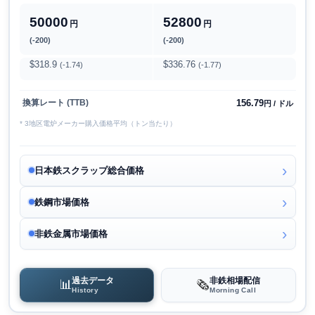
50000
52800
円
円
(-200)
(-200)
$318.9
$336.76
(-1.74)
(-1.77)
156.79
換算レート (TTB)
円 / ドル
* 3地区電炉メーカー購入価格平均（トン当たり）
日本鉄スクラップ総合価格
鉄鋼市場価格
非鉄金属市場価格
過去データ
非鉄相場配信
📊
🗞️
History
Morning Call