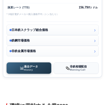
156.79
換算レート (TTB)
円 / ドル
* 3地区電炉メーカー購入価格平均（トン当たり）
日本鉄スクラップ総合価格
鉄鋼市場価格
非鉄金属市場価格
過去データ
非鉄相場配信
📊
🗞️
History
Morning Call