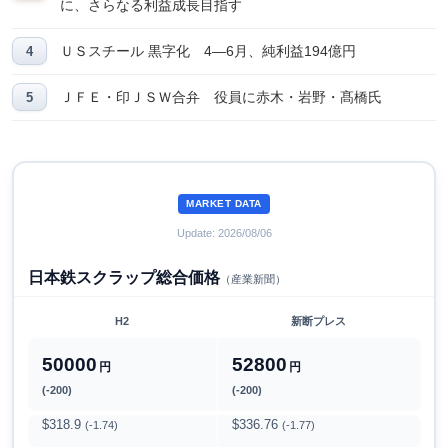
に、さらなる利益成長目指す
ＵＳスチール 黒字化 4―6月、純利益194億円
ＪＦＥ・印ＪＳＷ合弁 役員に赤木・岩野・髙橋氏
MARKET DATA
Update: 2026/08/06
日本鉄スクラップ総合価格
（産業新聞）
H2
新断プレス
50000
52800
円
円
(-200)
(-200)
$318.9
$336.76
(-1.74)
(-1.77)