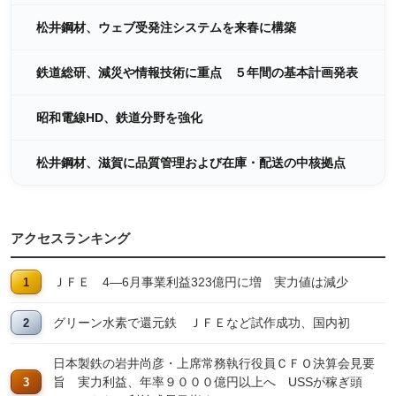
松井鋼材、ウェブ受発注システムを来春に構築
鉄道総研、減災や情報技術に重点 ５年間の基本計画発表
昭和電線HD、鉄道分野を強化
松井鋼材、滋賀に品質管理および在庫・配送の中核拠点
アクセスランキング
ＪＦＥ 4―6月事業利益323億円に増 実力値は減少
グリーン水素で還元鉄 ＪＦＥなど試作成功、国内初
日本製鉄の岩井尚彦・上席常務執行役員ＣＦＯ決算会見要
旨 実力利益、年率９０００億円以上へ USSが稼ぎ頭