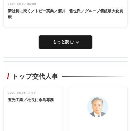
2026.08.07 05:00
新社長に聞く／トピー実業／酒井 哲也氏／グループ価値最大化貢
献
もっと読む
WORKING
RECYCLING
STYLE
トップ交代人事
タックトレー
非鉄業界で
ディング 創
働く／女性
立30周年記念
管理職編
祝う 業界関
インタビュ
2026.08.05 11:00
INTERVIEW
INTERVIEW
係者ら220人
ー／社内ア
五光工業／社長に永島専務
出席
イデア発掘
し形に