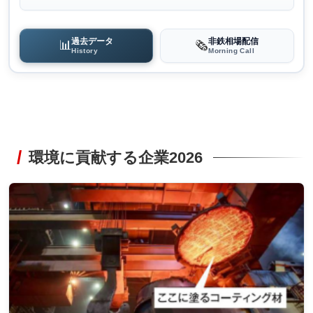
過去データ
非鉄相場配信
📊
🗞️
History
Morning Call
環境に貢献する企業2026