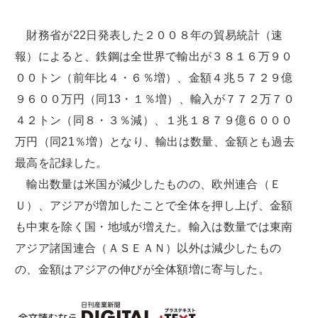
財務省が22日発表した２００８年の貿易統計（速
報）によると、鉄鋼は全世界で輸出が３８１６万９０
００トン（前年比４・６％増）、金額４兆５７２９億
９６００万円（同13・１％増）、輸入が７７２万７０
４２トン（同８・３％減）、１兆１８７９億６０００
万円（同21％増）となり、輸出は数量、金額とも過去
最高を記録した。
輸出数量は米国が減少したものの、欧州連合（Ｅ
Ｕ）、アジアが増加したことで全体を押し上げ、金額
も中東を除く国・地域が増えた。輸入は数量では東南
アジア諸国連合（ＡＳＥＡＮ）以外は減少したもの
の、金額はアジアの伸びが全体額増に寄与した。