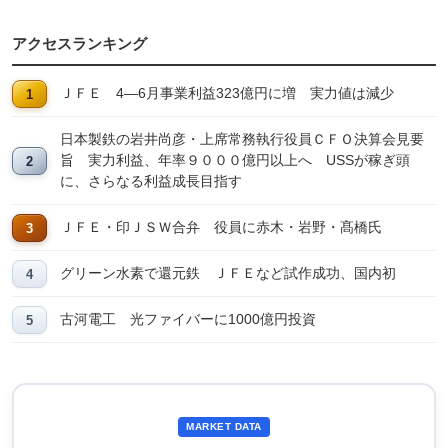
アクセスランキング
ＪＦＥ 4―6月事業利益323億円に増 実力値は減少
日本製鉄の岩井尚彦・上席常務執行役員ＣＦＯ決算会見要
旨 実力利益、年率９０００億円以上へ USSが稼ぎ頭
に、さらなる利益成長目指す
ＪＦＥ・印ＪＳＷ合弁 役員に赤木・岩野・髙橋氏
グリーン水素で還元鉄 ＪＦＥなど試作成功、国内初
古河電工 光ファイバーに1000億円投資
MARKET DATA