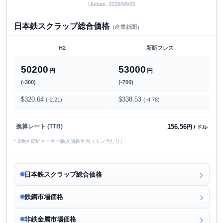
Update: 2026/08/05
日本鉄スクラップ総合価格
（産業新聞）
H2
新断プレス
50200
53000
円
円
(-300)
(-700)
$320.64
$338.53
(-2.21)
(-4.78)
156.56
換算レート (TTB)
円 / ドル
* 3地区電炉メーカー購入価格平均（トン当たり）
日本鉄スクラップ総合価格
鉄鋼市場価格
非鉄金属市場価格