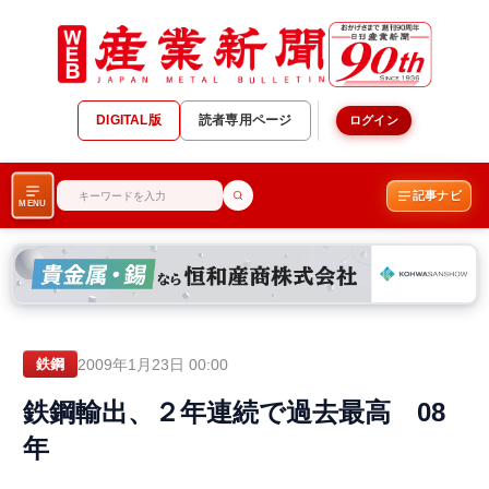
DIGITAL版
読者専用ページ
ログイン
記事ナビ
MENU
2009年1月23日 00:00
鉄鋼
鉄鋼輸出、２年連続で過去最高 08
年