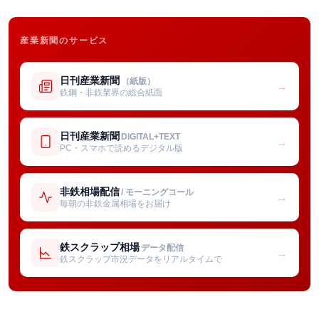
産業新聞のサービス
日刊産業新聞
（紙版）
→
鉄鋼・非鉄業界の総合紙面
日刊産業新聞
DIGITAL+TEXT
→
PC・スマホで読めるデジタル版
非鉄相場配信
/ モーニングコール
→
毎朝の非鉄金属相場をお届け
鉄スクラップ相場
データ配信
→
鉄スクラップ市況データをリアルタイムで