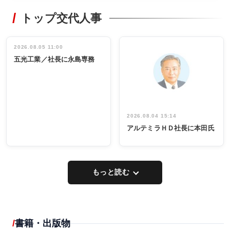
RECYCLING
STYLE
トップ交代人事
タックトレー
非鉄業界で
ディング 創
働く／女性
立30周年記念
管理職編
祝う 業界関
インタビュ
2026.08.05 11:00
INTERVIEW
INTERVIEW
係者ら220人
ー／社内ア
五光工業／社長に永島専務
出席
イデア発掘
し形に
2026.08.04 15:14
アルテミラＨＤ社長に本田氏
もっと読む
書籍・出版物