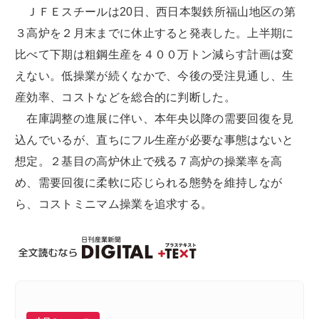
ＪＦＥスチールは20日、西日本製鉄所福山地区の第
３高炉を２月末までに休止すると発表した。上半期に
比べて下期は粗鋼生産を４００万トン減らす計画は変
えない。低操業が続くなかで、今後の受注見通し、生
産効率、コストなどを総合的に判断した。
在庫調整の進展に伴い、本年央以降の需要回復を見
込んでいるが、直ちにフル生産が必要な事態はないと
想定。２基目の高炉休止で残る７高炉の操業率を高
め、需要回復に柔軟に応じられる態勢を維持しなが
ら、コストミニマム操業を追求する。