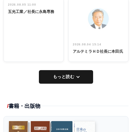
祝う 業界関
インタビュ
2026.08.05 11:00
INTERVIEW
INTERVIEW
係者ら220人
ー／社内ア
五光工業／社長に永島専務
出席
イデア発掘
し形に
2026.08.04 15:14
アルテミラＨＤ社長に本田氏
もっと読む
書籍・出版物