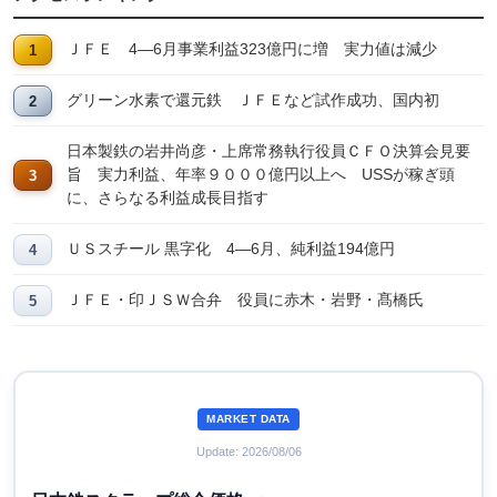
ＪＦＥ 4―6月事業利益323億円に増 実力値は減少
グリーン水素で還元鉄 ＪＦＥなど試作成功、国内初
日本製鉄の岩井尚彦・上席常務執行役員ＣＦＯ決算会見要
旨 実力利益、年率９０００億円以上へ USSが稼ぎ頭
に、さらなる利益成長目指す
ＵＳスチール 黒字化 4―6月、純利益194億円
ＪＦＥ・印ＪＳＷ合弁 役員に赤木・岩野・髙橋氏
MARKET DATA
Update: 2026/08/06