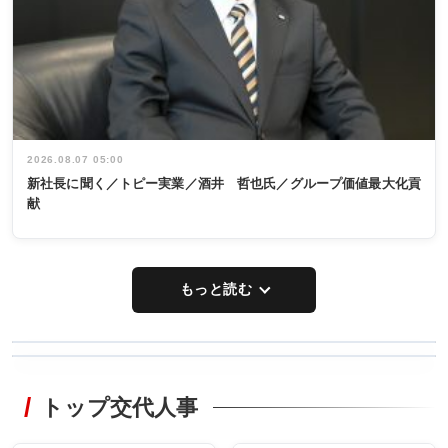
2026.08.07 05:00
新社長に聞く／トピー実業／酒井 哲也氏／グループ価値最大化貢
献
もっと読む
WORKING
RECYCLING
STYLE
トップ交代人事
タックトレー
非鉄業界で
ディング 創
働く／女性
立30周年記念
管理職編