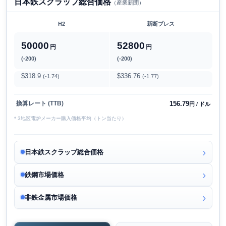
日本鉄スクラップ総合価格
（産業新聞）
H2
新断プレス
50000
52800
円
円
(-200)
(-200)
$318.9
$336.76
(-1.74)
(-1.77)
156.79
換算レート (TTB)
円 / ドル
* 3地区電炉メーカー購入価格平均（トン当たり）
日本鉄スクラップ総合価格
鉄鋼市場価格
非鉄金属市場価格