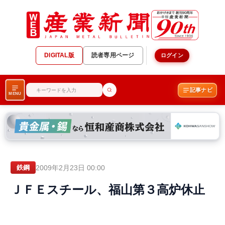
DIGITAL版
読者専用ページ
ログイン
記事ナビ
MENU
2009年2月23日 00:00
鉄鋼
ＪＦＥスチール、福山第３高炉休止