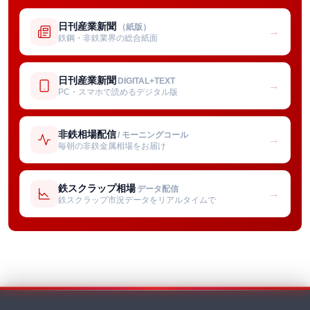
日刊産業新聞
（紙版）
→
鉄鋼・非鉄業界の総合紙面
日刊産業新聞
DIGITAL+TEXT
→
PC・スマホで読めるデジタル版
非鉄相場配信
/ モーニングコール
→
毎朝の非鉄金属相場をお届け
鉄スクラップ相場
データ配信
→
鉄スクラップ市況データをリアルタイムで