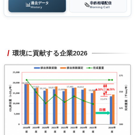
過去データ
非鉄相場配信
📊
🗞️
History
Morning Call
環境に貢献する企業2026