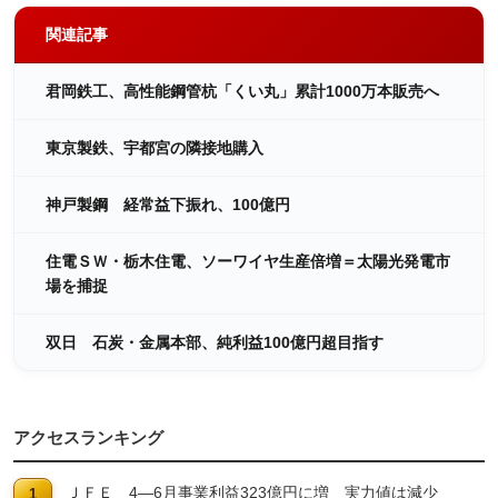
関連記事
君岡鉄工、高性能鋼管杭「くい丸」累計1000万本販売へ
東京製鉄、宇都宮の隣接地購入
神戸製鋼 経常益下振れ、100億円
住電ＳＷ・栃木住電、ソーワイヤ生産倍増＝太陽光発電市
場を捕捉
双日 石炭・金属本部、純利益100億円超目指す
アクセスランキング
ＪＦＥ 4―6月事業利益323億円に増 実力値は減少