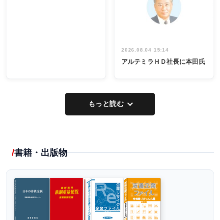
出席
イデア発掘
し形に
2026.08.04 15:14
アルテミラＨＤ社長に本田氏
もっと読む
書籍・出版物