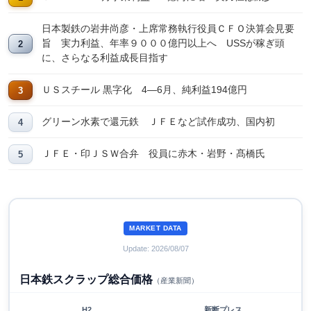
日本製鉄の岩井尚彦・上席常務執行役員ＣＦＯ決算会見要
旨 実力利益、年率９０００億円以上へ USSが稼ぎ頭
に、さらなる利益成長目指す
ＵＳスチール 黒字化 4―6月、純利益194億円
グリーン水素で還元鉄 ＪＦＥなど試作成功、国内初
ＪＦＥ・印ＪＳＷ合弁 役員に赤木・岩野・髙橋氏
MARKET DATA
Update: 2026/08/07
日本鉄スクラップ総合価格
（産業新聞）
H2
新断プレス