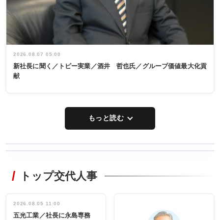
2026.08.07 05:00
新社長に聞く／トピー実業／酒井 哲也氏／グループ価値最大化貢
献
もっと読む
WORKING
RECYCLING
STYLE
トップ交代人事
タックトレー
非鉄業界で
ディング 創
働く／女性
立30周年記念
管理職編
祝う 業界関
インタビュ
2026.08.05 11:00
INTERVIEW
INTERVIEW
係者ら220人
ー／社内ア
五光工業／社長に永島専務