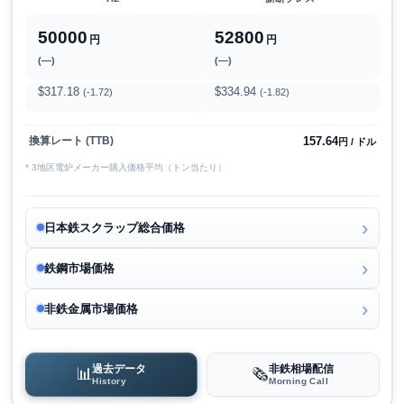
50000
52800
円
円
(―)
(―)
$317.18
$334.94
(-1.72)
(-1.82)
157.64
換算レート (TTB)
円 / ドル
* 3地区電炉メーカー購入価格平均（トン当たり）
日本鉄スクラップ総合価格
鉄鋼市場価格
非鉄金属市場価格
過去データ
非鉄相場配信
📊
🗞️
History
Morning Call