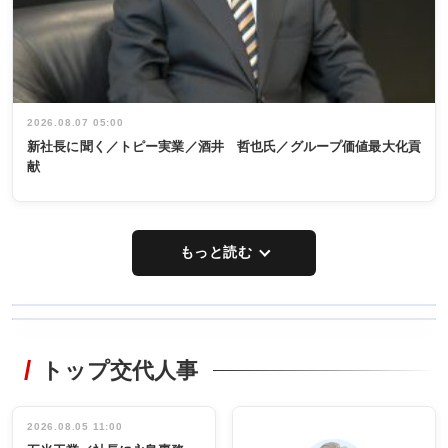
2026.08.07 05:00
新社長に聞く／トピー実業／酒井 哲也氏／グループ価値最大化貢
献
もっと読む
WORKING
RECYCLING
STYLE
トップ交代人事
タックトレー
非鉄業界で
ディング 創
働く／女性
立30周年記念
管理職編
祝う 業界関
インタビュ
2026.08.05 11:00
INTERVIEW
INTERVIEW
係者ら220人
ー／社内ア