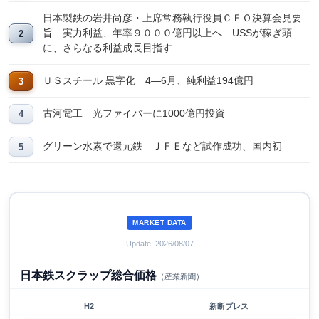
日本製鉄の岩井尚彦・上席常務執行役員ＣＦＯ決算会見要
旨 実力利益、年率９０００億円以上へ USSが稼ぎ頭
に、さらなる利益成長目指す
ＵＳスチール 黒字化 4―6月、純利益194億円
古河電工 光ファイバーに1000億円投資
グリーン水素で還元鉄 ＪＦＥなど試作成功、国内初
MARKET DATA
Update: 2026/08/07
日本鉄スクラップ総合価格
（産業新聞）
H2
新断プレス