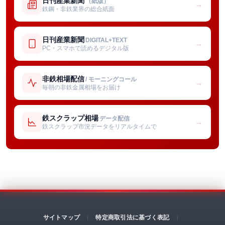
日刊産業新聞
（紙版）
→
鉄鋼・非鉄業界の総合紙面
日刊産業新聞
DIGITAL+TEXT
→
PC・スマホで読めるデジタル版
非鉄相場配信
/ モーニングコール
→
毎朝の非鉄金属相場をお届け
鉄スクラップ相場
データ配信
→
鉄スクラップ市況データをリアルタイムで
サイトマップ
特定商取引法に基づく表記