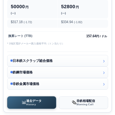
50000
52800
円
円
(―)
(―)
$317.18
$334.94
(-1.72)
(-1.82)
157.64
換算レート (TTB)
円 / ドル
* 3地区電炉メーカー購入価格平均（トン当たり）
日本鉄スクラップ総合価格
鉄鋼市場価格
非鉄金属市場価格
過去データ
非鉄相場配信
📊
🗞️
History
Morning Call