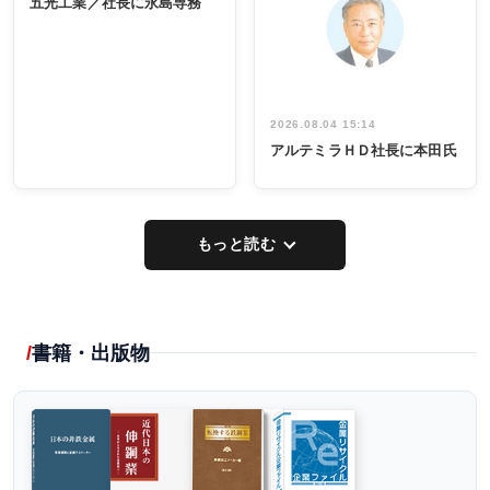
五光工業／社長に永島専務
出席
イデア発掘
し形に
2026.08.04 15:14
アルテミラＨＤ社長に本田氏
もっと読む
書籍・出版物