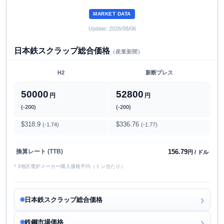
MARKET DATA
Update: 2026/08/06
日本鉄スクラップ総合価格
（産業新聞）
H2
新断プレス
50000
52800
円
円
(-200)
(-200)
$318.9
$336.76
(-1.74)
(-1.77)
156.79
換算レート (TTB)
円 / ドル
* 3地区電炉メーカー購入価格平均（トン当たり）
日本鉄スクラップ総合価格
鉄鋼市場価格