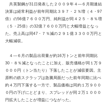
共英製鋼が31日発表した２００９年４―６月期連結
決算は経常利益が前年同期比３９７・２％増（４・97
倍）の56億７６００万円、純利益が同４２５・８％増
（５・25倍）の32億７６００万円と大幅増益となっ
た。売上高は同47・７％減の２９１億３３００万円と
大幅減収。
４―６月の製品出荷量が約16万トンと前年同期比
30・８％減となったことに加え、販売価格が同１万９
０００円（トン当たり）下落したことが減収要因。主
原料の鉄スクラップは急騰局面だった前年同期に比べ
約４万円下落する一方で、製品価格は同約１万９００
０円の下げにとどまり、スプレッドが同２万１０００
円拡大したことが増益につながった。