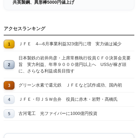
共英製鋼、異形棒5000円値上げ
アクセスランキング
ＪＦＥ 4―6月事業利益323億円に増 実力値は減少
日本製鉄の岩井尚彦・上席常務執行役員ＣＦＯ決算会見要
旨 実力利益、年率９０００億円以上へ USSが稼ぎ頭
に、さらなる利益成長目指す
グリーン水素で還元鉄 ＪＦＥなど試作成功、国内初
ＪＦＥ・印ＪＳＷ合弁 役員に赤木・岩野・髙橋氏
古河電工 光ファイバーに1000億円投資