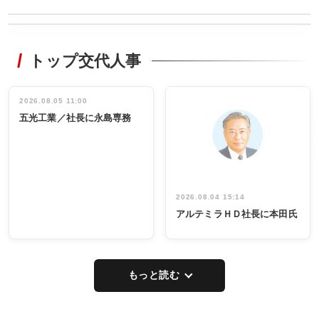
WORKING
RECYCLING
STYLE
トップ交代人事
タックトレー
非鉄業界で
ディング 創
働く／女性
立30周年記念
管理職編
祝う 業界関
インタビュ
2026.08.05 11:00
INTERVIEW
INTERVIEW
係者ら220人
ー／社内ア
五光工業／社長に永島専務
出席
イデア発掘
し形に
2026.08.04 15:14
アルテミラＨＤ社長に本田氏
もっと読む