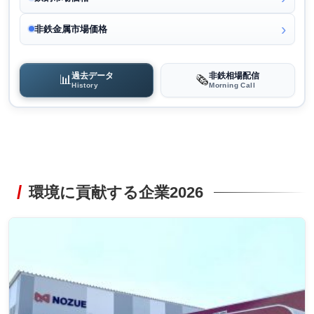
非鉄金属市場価格
過去データ
非鉄相場配信
📊
🗞️
History
Morning Call
環境に貢献する企業2026