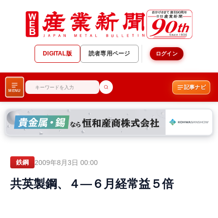
DIGITAL版
読者専用ページ
ログイン
記事ナビ
MENU
2009年8月3日 00:00
鉄鋼
共英製鋼、４―６月経常益５倍