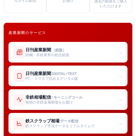
ルタイム配信
お届け
過去の紙面をご購入
いただけます
産業新聞のサービス
日刊産業新聞
（紙版）
→
鉄鋼・非鉄業界の総合紙面
日刊産業新聞
DIGITAL+TEXT
→
PC・スマホで読めるデジタル版
非鉄相場配信
/ モーニングコール
→
毎朝の非鉄金属相場をお届け
鉄スクラップ相場
データ配信
→
鉄スクラップ市況データをリアルタイムで