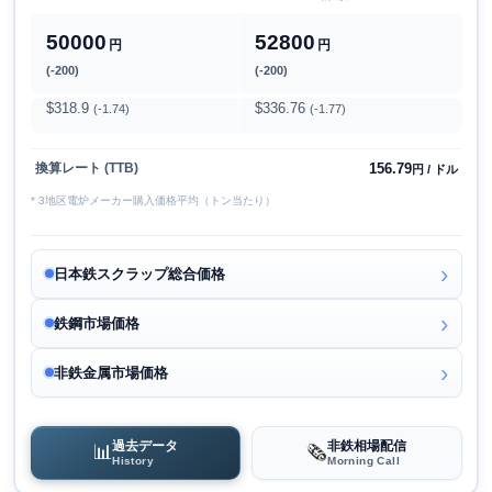
50000
52800
円
円
(-200)
(-200)
$318.9
$336.76
(-1.74)
(-1.77)
156.79
換算レート (TTB)
円 / ドル
* 3地区電炉メーカー購入価格平均（トン当たり）
日本鉄スクラップ総合価格
鉄鋼市場価格
非鉄金属市場価格
過去データ
非鉄相場配信
📊
🗞️
History
Morning Call