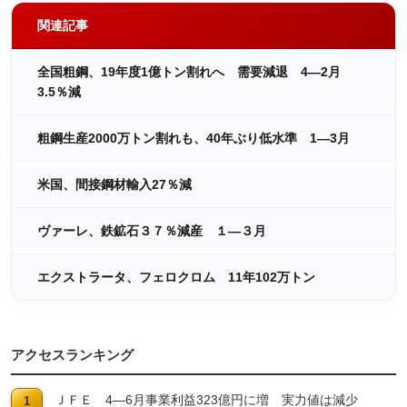
関連記事
全国粗鋼、19年度1億トン割れへ 需要減退 4―2月
3.5％減
粗鋼生産2000万トン割れも、40年ぶり低水準 1―3月
米国、間接鋼材輸入27％減
ヴァーレ、鉄鉱石３７％減産 １―３月
エクストラータ、フェロクロム 11年102万トン
アクセスランキング
ＪＦＥ 4―6月事業利益323億円に増 実力値は減少