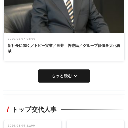
2026.08.07 05:00
新社長に聞く／トピー実業／酒井 哲也氏／グループ価値最大化貢
献
もっと読む
WORKING
RECYCLING
STYLE
トップ交代人事
タックトレー
非鉄業界で
ディング 創
働く／女性
立30周年記念
管理職編
祝う 業界関
インタビュ
2026.08.05 11:00
INTERVIEW