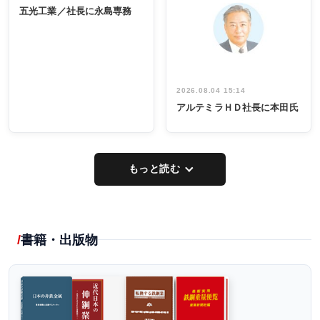
INTERVIEW
係者ら220人
ー／社内ア
五光工業／社長に永島専務
出席
イデア発掘
し形に
2026.08.04 15:14
アルテミラＨＤ社長に本田氏
もっと読む
書籍・出版物