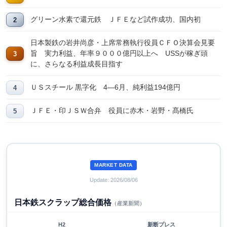
グリーン水素で還元鉄 ＪＦＥなど試作成功、国内初
日本製鉄の岩井尚彦・上席常務執行役員ＣＦＯ決算会見要
旨 実力利益、年率９０００億円以上へ USSが稼ぎ頭
に、さらなる利益成長目指す
ＵＳスチール 黒字化 4―6月、純利益194億円
ＪＦＥ・印ＪＳＷ合弁 役員に赤木・岩野・髙橋氏
MARKET DATA
Update: 2026/08/06
日本鉄スクラップ総合価格
（産業新聞）
H2
新断プレス