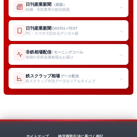
日刊産業新聞
（紙版）
→
鉄鋼・非鉄業界の総合紙面
日刊産業新聞
DIGITAL+TEXT
→
PC・スマホで読めるデジタル版
非鉄相場配信
/ モーニングコール
→
毎朝の非鉄金属相場をお届け
鉄スクラップ相場
データ配信
→
鉄スクラップ市況データをリアルタイムで
サイトマップ
特定商取引法に基づく表記