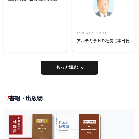
出席
イデア発掘
し形に
2026.08.04 15:14
アルテミラＨＤ社長に本田氏
もっと読む
書籍・出版物