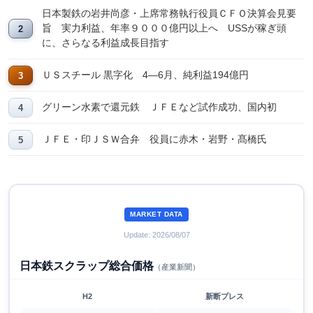
日本製鉄の岩井尚彦・上席常務執行役員ＣＦＯ決算会見要
旨 実力利益、年率９０００億円以上へ USSが稼ぎ頭
に、さらなる利益成長目指す
ＵＳスチール 黒字化 4―6月、純利益194億円
グリーン水素で還元鉄 ＪＦＥなど試作成功、国内初
ＪＦＥ・印ＪＳＷ合弁 役員に赤木・岩野・髙橋氏
MARKET DATA
Update: 2026/08/07
日本鉄スクラップ総合価格
（産業新聞）
H2
新断プレス