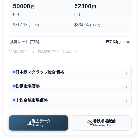
50000
52800
円
円
(―)
(―)
$317.18
$334.94
(-1.72)
(-1.82)
157.64
換算レート (TTB)
円 / ドル
* 3地区電炉メーカー購入価格平均（トン当たり）
日本鉄スクラップ総合価格
鉄鋼市場価格
非鉄金属市場価格
過去データ
非鉄相場配信
📊
🗞️
History
Morning Call