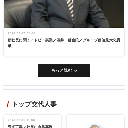
2026.08.07 05:00
新社長に聞く／トピー実業／酒井 哲也氏／グループ価値最大化貢
献
もっと読む
WORKING
RECYCLING
STYLE
トップ交代人事
タックトレー
非鉄業界で
ディング 創
働く／女性
立30周年記念
管理職編
祝う 業界関
インタビュ
2026.08.05 11:00
INTERVIEW
INTERVIEW
係者ら220人
ー／社内ア
五光工業／社長に永島専務