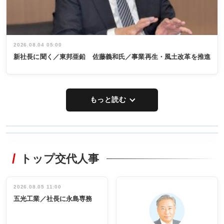
2026.08.04 05:00
新社長に聞く／東邦亜鉛 佐藤義和氏／事業再生・風土改革を推進
もっと読む
WORKING
RECYCLING
STYLE
トップ交代人事
タックトレー
非鉄業界で
ディング 創
働く／女性
立30周年記念
管理職編
祝う 業界関
インタビュ
2026.08.05 11:00
INTERVIEW
INTERVIEW
係者ら220人
ー／社内ア
五光工業／社長に永島専務
出席
イデア発掘
し形に