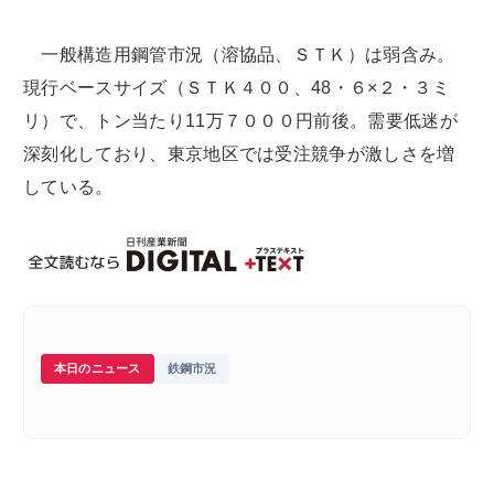
一般構造用鋼管市況（溶協品、ＳＴＫ）は弱含み。
現行ベースサイズ（ＳＴＫ４００、48・６×２・３ミ
リ）で、トン当たり11万７０００円前後。需要低迷が
深刻化しており、東京地区では受注競争が激しさを増
している。
本日のニュース
鉄鋼市況