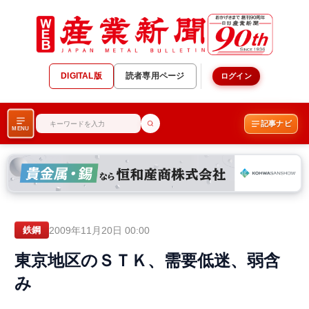
DIGITAL版
読者専用ページ
ログイン
記事ナビ
MENU
2009年11月20日 00:00
鉄鋼
東京地区のＳＴＫ、需要低迷、弱含
み