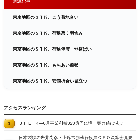
関連記事
東京地区のＳＴＫ、こう着地合い
東京地区のＳＴＫ、荷足悪く弱含み
東京地区のＳＴＫ、荷足停滞 弱横ばい
東京地区のＳＴＫ、もちあい商状
東京地区のＳＴＫ、安値折合い目立つ
アクセスランキング
ＪＦＥ 4―6月事業利益323億円に増 実力値は減少
日本製鉄の岩井尚彦・上席常務執行役員ＣＦＯ決算会見要