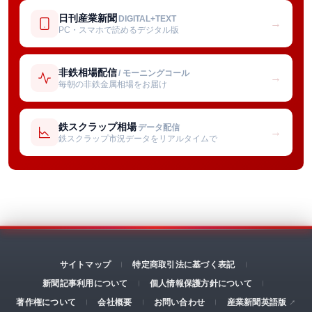
日刊産業新聞
DIGITAL+TEXT
→
PC・スマホで読めるデジタル版
非鉄相場配信
/ モーニングコール
→
毎朝の非鉄金属相場をお届け
鉄スクラップ相場
データ配信
→
鉄スクラップ市況データをリアルタイムで
サイトマップ
特定商取引法に基づく表記
新聞記事利用について
個人情報保護方針について
著作権について
会社概要
お問い合わせ
産業新聞英語版