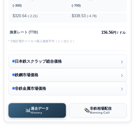
(-300)
(-700)
$320.64
$338.53
(-2.21)
(-4.78)
156.56
換算レート (TTB)
円 / ドル
* 3地区電炉メーカー購入価格平均（トン当たり）
日本鉄スクラップ総合価格
鉄鋼市場価格
非鉄金属市場価格
過去データ
非鉄相場配信
📊
🗞️
History
Morning Call