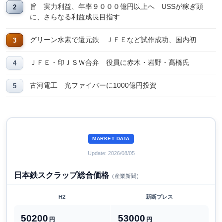
旨 実力利益、年率９０００億円以上へ USSが稼ぎ頭
に、さらなる利益成長目指す
グリーン水素で還元鉄 ＪＦＥなど試作成功、国内初
ＪＦＥ・印ＪＳＷ合弁 役員に赤木・岩野・髙橋氏
古河電工 光ファイバーに1000億円投資
MARKET DATA
Update: 2026/08/05
日本鉄スクラップ総合価格
（産業新聞）
H2
新断プレス
50200
53000
円
円