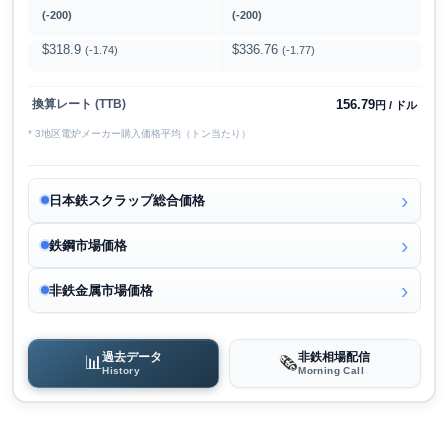
(-200)
(-200)
$318.9
$336.76
(-1.74)
(-1.77)
156.79
換算レート (TTB)
円 / ドル
* 3地区電炉メーカー購入価格平均（トン当たり）
日本鉄スクラップ総合価格
鉄鋼市場価格
非鉄金属市場価格
過去データ
非鉄相場配信
📊
🗞️
History
Morning Call