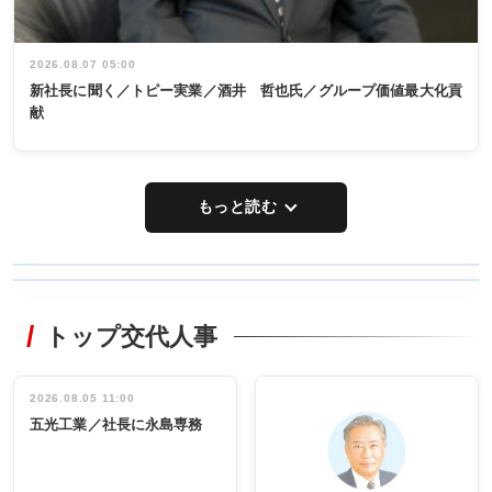
2026.08.07 05:00
新社長に聞く／トピー実業／酒井 哲也氏／グループ価値最大化貢
献
もっと読む
WORKING
RECYCLING
STYLE
トップ交代人事
タックトレー
非鉄業界で
ディング 創
働く／女性
立30周年記念
管理職編
祝う 業界関
インタビュ
2026.08.05 11:00
INTERVIEW
INTERVIEW
係者ら220人
ー／社内ア
五光工業／社長に永島専務
出席
イデア発掘
し形に