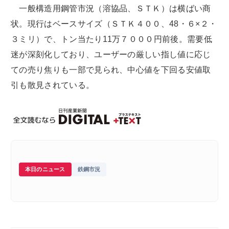
一般構造用鋼管市況（溶協品、ＳＴＫ）は横ばい商
状。現行はベースサイズ（ＳＴＫ４００、48・６×２・
３ミリ）で、トン当たり11万７０００円前後。需要低
迷が深刻化しており、ユーザーの厳しい指し値に応じ
ての売り焦りも一部で見られ、中心値を下回る安値取
引も散見されている。
本日のニュース
鉄鋼市況