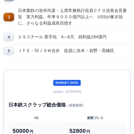
日本製鉄の岩井尚彦・上席常務執行役員ＣＦＯ決算会見要
旨 実力利益、年率９０００億円以上へ USSが稼ぎ頭
に、さらなる利益成長目指す
ＵＳスチール 黒字化 4―6月、純利益194億円
ＪＦＥ・印ＪＳＷ合弁 役員に赤木・岩野・髙橋氏
MARKET DATA
Update: 2026/08/06
日本鉄スクラップ総合価格
（産業新聞）
H2
新断プレス
50000
52800
円
円