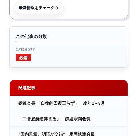
最新情報をチェック
この記事の分類
CATEGORY
鉄鋼
関連記事
鉄連会長 「自律的回復至らず」 来年1－3月
「二番底懸念薄まる」 鉄連宗岡会長
”国内景気、明暗が交錯” 宗岡鉄連会長