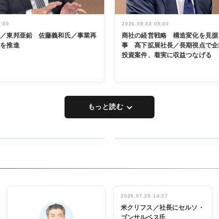
5:00
2026.08.03 05:00
く／東邦亜鉛 佐藤義和氏／事業再
商社の経営戦略 構造変化を見据
革を推進
事 髙下拡展社長／長期視点で企
投資案件、着実に収益つなげる
もっと読む
RECYCLING
タックトレー
ディング 創
立30周年記
INTERVIEW
念祝う 業界
2026.07.28 14:37
関係者ら220
米クリフス／社長にセルソ・
人出席
ゴンサルベス氏