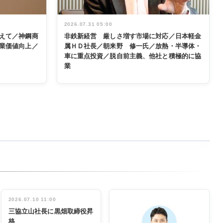
2026.07.31 05:00
えて／神鋼商
非鉄新経営 厳しさ増す市場に対応／日本軽金
業価値向上／
属ＨＤ社長／朝来野 修一氏／放熱・半導体・
車に重点投資／脱自前主義、他社と積極的に協
業
2026.07.10 11:00
三協立山社長に黒畑取締役昇
格