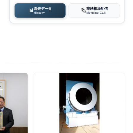
過去データ
非鉄相場配信
📊
🗞️
History
Morning Call