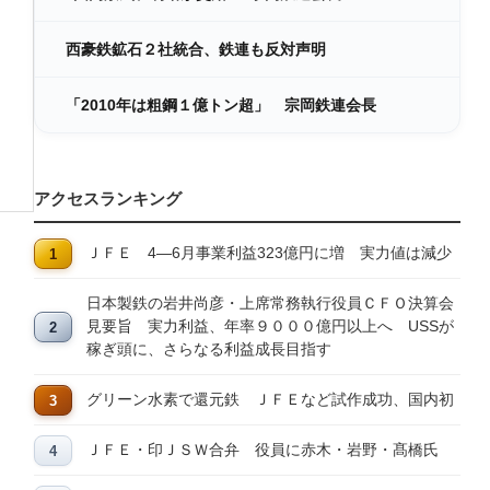
西豪鉄鉱石２社統合、鉄連も反対声明
「2010年は粗鋼１億トン超」 宗岡鉄連会長
アクセスランキング
ＪＦＥ 4―6月事業利益323億円に増 実力値は減少
日本製鉄の岩井尚彦・上席常務執行役員ＣＦＯ決算会
見要旨 実力利益、年率９０００億円以上へ USSが
稼ぎ頭に、さらなる利益成長目指す
グリーン水素で還元鉄 ＪＦＥなど試作成功、国内初
ＪＦＥ・印ＪＳＷ合弁 役員に赤木・岩野・髙橋氏