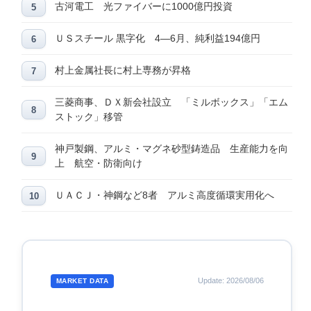
古河電工 光ファイバーに1000億円投資
ＵＳスチール 黒字化 4―6月、純利益194億円
村上金属社長に村上専務が昇格
三菱商事、ＤＸ新会社設立 「ミルボックス」「エム
ストック」移管
神戸製鋼、アルミ・マグネ砂型鋳造品 生産能力を向
上 航空・防衛向け
ＵＡＣＪ・神鋼など8者 アルミ高度循環実用化へ
Update: 2026/08/06
MARKET DATA