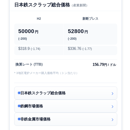
日本鉄スクラップ総合価格
（産業新聞）
H2
新断プレス
50000
52800
円
円
(-200)
(-200)
$318.9
$336.76
(-1.74)
(-1.77)
156.79
換算レート (TTB)
円 / ドル
* 3地区電炉メーカー購入価格平均（トン当たり）
日本鉄スクラップ総合価格
鉄鋼市場価格
非鉄金属市場価格