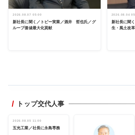
2026.08.07 05:00
2026.08.04 0
新社長に聞く／トピー実業／酒井 哲也氏／グ
新社長に聞
ループ価値最大化貢献
生・風土改
WORKING
STYLE
トップ交代人事
非鉄業界で
働く／女性
管理職編
2026.08.05 11:00
INTERVIEW
インタビュ
五光工業／社長に永島専務
ー／社内ア