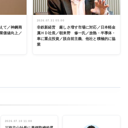
2026.07.31 05:00
えて／神鋼商
非鉄新経営 厳しさ増す市場に対応／日本軽金
業価値向上／
属ＨＤ社長／朝来野 修一氏／放熱・半導体・
車に重点投資／脱自前主義、他社と積極的に協
業
2026.07.10 11:00
三協立山社長に黒畑取締役昇