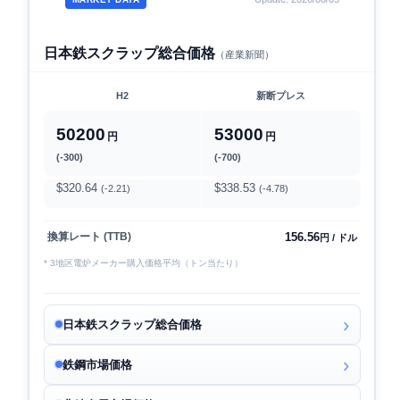
日本鉄スクラップ総合価格
（産業新聞）
H2
新断プレス
50200
53000
円
円
(-300)
(-700)
$320.64
$338.53
(-2.21)
(-4.78)
156.56
換算レート (TTB)
円 / ドル
* 3地区電炉メーカー購入価格平均（トン当たり）
日本鉄スクラップ総合価格
鉄鋼市場価格