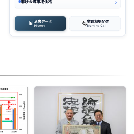
非鉄金属市場価格
過去データ
非鉄相場配信
📊
🗞️
History
Morning Call