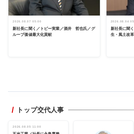
2026.08.07 05:00
2026.08.04 0
新社長に聞く／トピー実業／酒井 哲也氏／グ
新社長に聞
ループ価値最大化貢献
生・風土改
WORKING
STYLE
トップ交代人事
非鉄業界で
働く／女性
管理職編
2026.08.05 11:00
INTERVIEW
インタビュ
五光工業／社長に永島専務