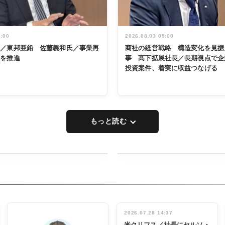
5:00
2026.08.03 05:00
く／東邦亜鉛 佐藤義和氏／事業再
商社の経営戦略 構造変化を見据
革を推進
事 髙下拡展社長／長期視点で企
投資案件、着実に収益つなげる
もっと読む
RECYCLING
タックトレー
ディング 創
立30周年記
INTERVIEW
念祝う 業界
2026.07.28 14:37
関係者ら220
米クリフス／社長にセルソ・