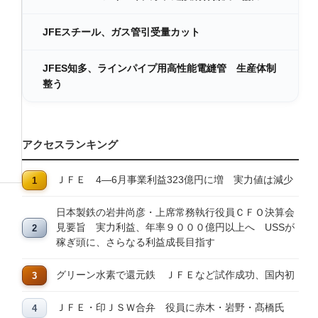
JFEスチール、ガス管引受量カット
JFES知多、ラインパイプ用高性能電縫管 生産体制
整う
アクセスランキング
ＪＦＥ 4―6月事業利益323億円に増 実力値は減少
日本製鉄の岩井尚彦・上席常務執行役員ＣＦＯ決算会
見要旨 実力利益、年率９０００億円以上へ USSが
稼ぎ頭に、さらなる利益成長目指す
グリーン水素で還元鉄 ＪＦＥなど試作成功、国内初
ＪＦＥ・印ＪＳＷ合弁 役員に赤木・岩野・髙橋氏