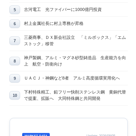
古河電工 光ファイバーに1000億円投資
村上金属社長に村上専務が昇格
三菱商事、ＤＸ新会社設立 「ミルボックス」「エム
ストック」移管
神戸製鋼、アルミ・マグネ砂型鋳造品 生産能力を向
上 航空・防衛向け
ＵＡＣＪ・神鋼など8者 アルミ高度循環実用化へ
下村特殊精工、鉛フリー快削ステンレス鋼 黄銅代替
で提案、拡販へ 大同特殊鋼と共同開発
Update: 2026/08/05
MARKET DATA