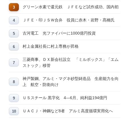
グリーン水素で還元鉄 ＪＦＥなど試作成功、国内初
ＪＦＥ・印ＪＳＷ合弁 役員に赤木・岩野・髙橋氏
古河電工 光ファイバーに1000億円投資
村上金属社長に村上専務が昇格
三菱商事、ＤＸ新会社設立 「ミルボックス」「エム
ストック」移管
神戸製鋼、アルミ・マグネ砂型鋳造品 生産能力を向
上 航空・防衛向け
ＵＳスチール 黒字化 4―6月、純利益194億円
ＵＡＣＪ・神鋼など8者 アルミ高度循環実用化へ