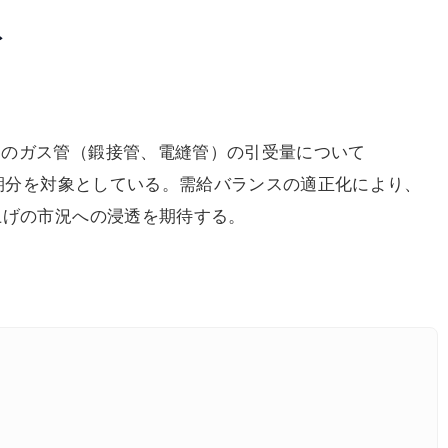
ト
のガス管（鍛接管、電縫管）の引受量について
納期分を対象としている。需給バランスの適正化により、
上げの市況への浸透を期待する。