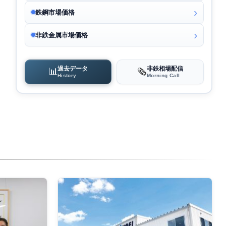
鉄鋼市場価格
非鉄金属市場価格
過去データ
非鉄相場配信
📊
🗞️
History
Morning Call