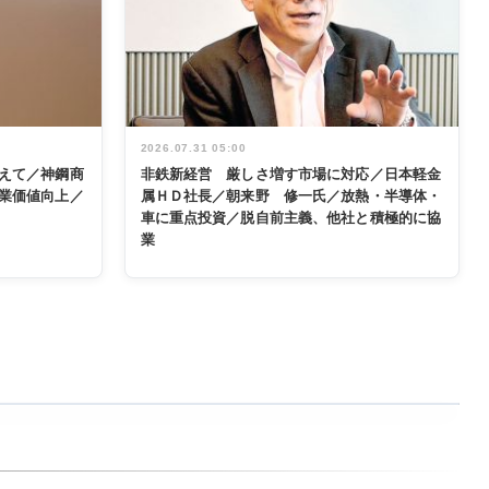
2026.07.31 05:00
えて／神鋼商
非鉄新経営 厳しさ増す市場に対応／日本軽金
業価値向上／
属ＨＤ社長／朝来野 修一氏／放熱・半導体・
車に重点投資／脱自前主義、他社と積極的に協
業