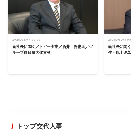
2026.08.07 05:00
2026.08.04 0
新社長に聞く／トピー実業／酒井 哲也氏／グ
新社長に聞
ループ価値最大化貢献
生・風土改
WORKING
STYLE
トップ交代人事
非鉄業界で