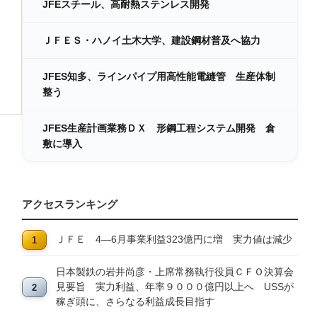
JFEスチール、高耐熱ステンレス開発
ＪＦＥＳ・ハノイ土木大学、建設鋼材普及へ協力
JFES知多、ラインパイプ用高性能電縫管 生産体制
整う
JFES生産計画業務ＤＸ 形鋼工程システム開発 倉
敷に導入
アクセスランキング
ＪＦＥ 4―6月事業利益323億円に増 実力値は減少
日本製鉄の岩井尚彦・上席常務執行役員ＣＦＯ決算会
見要旨 実力利益、年率９０００億円以上へ USSが
稼ぎ頭に、さらなる利益成長目指す