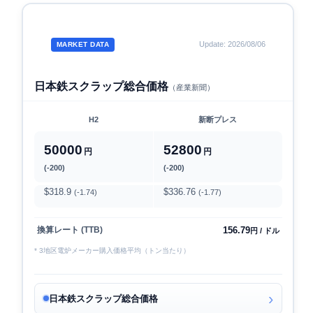
Update: 2026/08/06
MARKET DATA
日本鉄スクラップ総合価格
（産業新聞）
H2
新断プレス
50000
52800
円
円
(-200)
(-200)
$318.9
$336.76
(-1.74)
(-1.77)
156.79
換算レート (TTB)
円 / ドル
* 3地区電炉メーカー購入価格平均（トン当たり）
日本鉄スクラップ総合価格