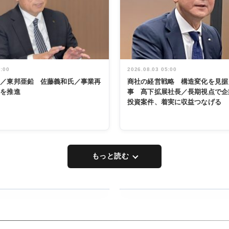
5:00
2026.08.03 05:00
く／東邦亜鉛 佐藤義和氏／事業再
商社の経営戦略 構造変化を見据
革を推進
事 髙下拡展社長／長期視点で企
投資案件、着実に収益つなげる
もっと読む
RECYCLING
タックトレー
ディング 創