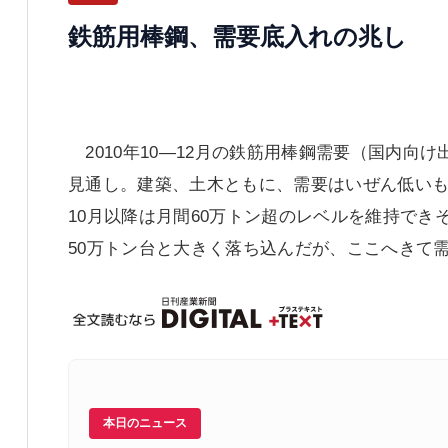
鉄筋用棒鋼、需要底入れの兆し
2010年10―12月の鉄筋用棒鋼需要（国内向け
見通し。建築、土木ともに、需要はいぜん低い
10月以降は月間60万トン超のレベルを維持でき
50万トン台と大きく落ち込んだが、ここへきて
本日のニュース