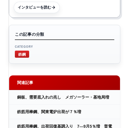
インタビューを読む
この記事の分類
CATEGORY
鉄鋼
関連記事
銅板、需要底入れの兆し メガソーラー・基地局増
鉄筋用棒鋼、関東電炉出荷が７％増
鉄筋用棒鋼、出荷回復基調入り 7―9月5％増 普電