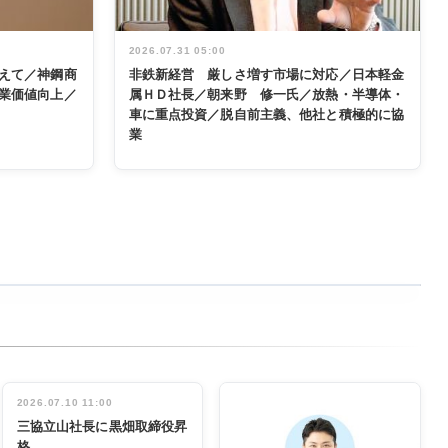
2026.07.31 05:00
えて／神鋼商
非鉄新経営 厳しさ増す市場に対応／日本軽金
業価値向上／
属ＨＤ社長／朝来野 修一氏／放熱・半導体・
車に重点投資／脱自前主義、他社と積極的に協
業
2026.07.10 11:00
三協立山社長に黒畑取締役昇
格