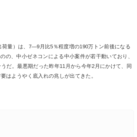
出荷量）は、7―9月比5％程度増の190万トン前後になる
ものの、中小ゼネコンによる中小案件が若干動いており、
そうだ。最悪期だった昨年11月から今年2月にかけて、同
需要はようやく底入れの兆しが出てきた。