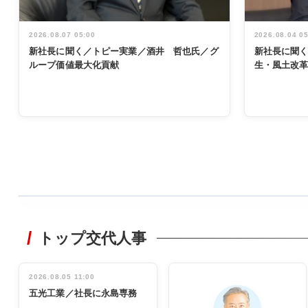
2026.08.07 05:00
2026.08.04 0
新社長に聞く／トピー実業／酒井 哲也氏／グ
新社長に聞
ループ価値最大化貢献
生・風土改
WORKING
STYLE
トップ交代人事
非鉄業界で
働く／女性
管理職編
2026.08.05 11:00
INTERVIEW
インタビュ
五光工業／社長に永島専務
ー／社内ア