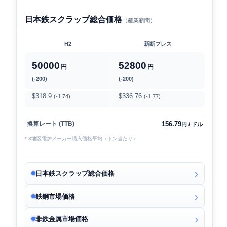
日本鉄スクラップ総合価格
（産業新聞）
H2
新断プレス
50000
52800
円
円
(-200)
(-200)
$318.9
$336.76
(-1.74)
(-1.77)
156.79
換算レート (TTB)
円 / ドル
* 3地区電炉メーカー購入価格平均（トン当たり）
日本鉄スクラップ総合価格
鉄鋼市場価格
非鉄金属市場価格