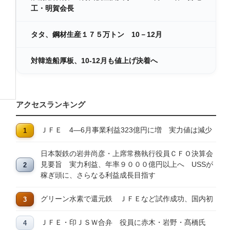
工・明賀会長
タタ、鋼材生産１７５万トン 10－12月
対韓造船厚板、10-12月も値上げ決着へ
アクセスランキング
ＪＦＥ 4―6月事業利益323億円に増 実力値は減少
日本製鉄の岩井尚彦・上席常務執行役員ＣＦＯ決算会
見要旨 実力利益、年率９０００億円以上へ USSが
稼ぎ頭に、さらなる利益成長目指す
グリーン水素で還元鉄 ＪＦＥなど試作成功、国内初
ＪＦＥ・印ＪＳＷ合弁 役員に赤木・岩野・髙橋氏