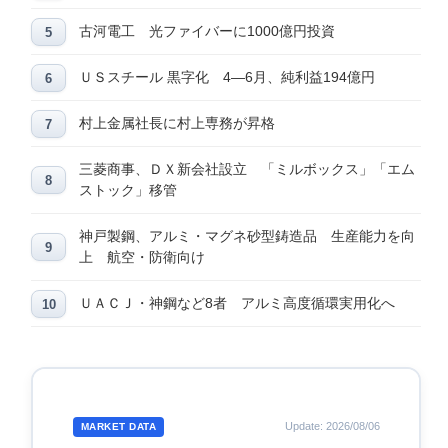
古河電工 光ファイバーに1000億円投資
ＵＳスチール 黒字化 4―6月、純利益194億円
村上金属社長に村上専務が昇格
三菱商事、ＤＸ新会社設立 「ミルボックス」「エム
ストック」移管
神戸製鋼、アルミ・マグネ砂型鋳造品 生産能力を向
上 航空・防衛向け
ＵＡＣＪ・神鋼など8者 アルミ高度循環実用化へ
Update: 2026/08/06
MARKET DATA