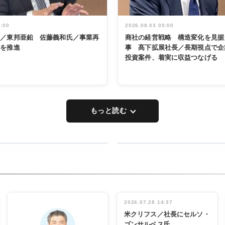
5:00
2026.08.03 05:00
く／東邦亜鉛 佐藤義和氏／事業再
商社の経営戦略 構造変化を見据
革を推進
事 髙下拡展社長／長期視点で企
投資案件、着実に収益つなげる
もっと読む
RECYCLING
タックトレー
ディング 創
立30周年記
INTERVIEW
念祝う 業界
2026.07.28 14:37
関係者ら220
米クリフス／社長にセルソ・
人出席
ゴンサルベス氏