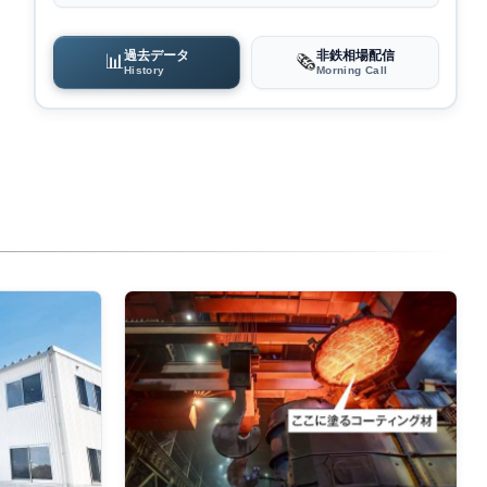
過去データ
非鉄相場配信
📊
🗞️
History
Morning Call