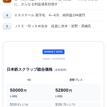
に、さらなる利益成長目指す
ＵＳスチール 黒字化 4―6月、純利益194億円
ＪＦＥ・印ＪＳＷ合弁 役員に赤木・岩野・髙橋氏
MARKET DATA
Update: 2026/08/06
日本鉄スクラップ総合価格
（産業新聞）
H2
新断プレス
50000
52800
円
円
(-200)
(-200)
$318.9
$336.76
(-1.74)
(-1.77)