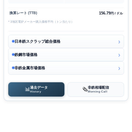
156.79
換算レート (TTB)
円 / ドル
* 3地区電炉メーカー購入価格平均（トン当たり）
日本鉄スクラップ総合価格
鉄鋼市場価格
非鉄金属市場価格
過去データ
非鉄相場配信
📊
🗞️
History
Morning Call