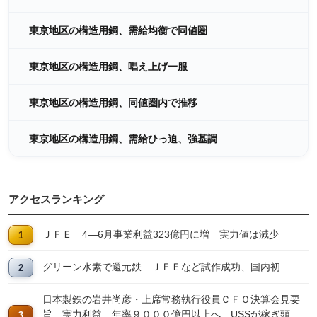
東京地区の構造用鋼、需給均衡で同値圏
東京地区の構造用鋼、唱え上げ一服
東京地区の構造用鋼、同値圏内で推移
東京地区の構造用鋼、需給ひっ迫、強基調
アクセスランキング
ＪＦＥ 4―6月事業利益323億円に増 実力値は減少
グリーン水素で還元鉄 ＪＦＥなど試作成功、国内初
日本製鉄の岩井尚彦・上席常務執行役員ＣＦＯ決算会見要
旨 実力利益、年率９０００億円以上へ USSが稼ぎ頭