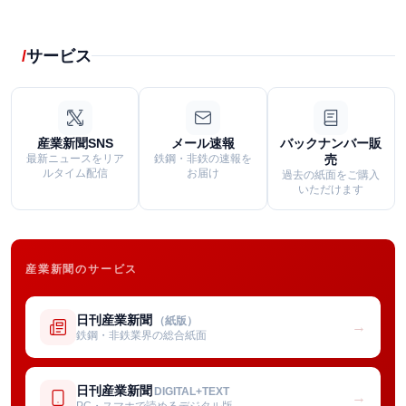
サービス
産業新聞SNS
メール速報
バックナンバー販
最新ニュースをリア
鉄鋼・非鉄の速報を
売
ルタイム配信
お届け
過去の紙面をご購入
いただけます
産業新聞のサービス
日刊産業新聞
（紙版）
→
鉄鋼・非鉄業界の総合紙面
日刊産業新聞
DIGITAL+TEXT
→
PC・スマホで読めるデジタル版