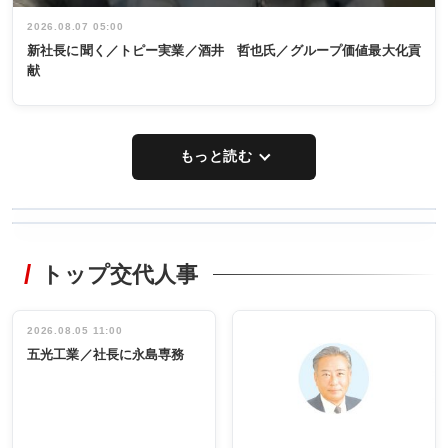
2026.08.07 05:00
新社長に聞く／トピー実業／酒井 哲也氏／グループ価値最大化貢
献
もっと読む
WORKING
RECYCLING
STYLE
トップ交代人事
タックトレー
非鉄業界で
ディング 創
働く／女性
立30周年記念
管理職編
祝う 業界関
インタビュ
2026.08.05 11:00
INTERVIEW
INTERVIEW
係者ら220人
ー／社内ア
五光工業／社長に永島専務
出席
イデア発掘
し形に