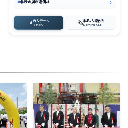
非鉄金属市場価格
過去データ
非鉄相場配信
📊
🗞️
History
Morning Call