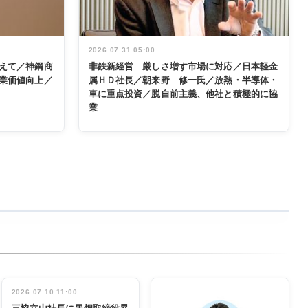
2026.07.31 05:00
えて／神鋼商
非鉄新経営 厳しさ増す市場に対応／日本軽金
業価値向上／
属ＨＤ社長／朝来野 修一氏／放熱・半導体・
車に重点投資／脱自前主義、他社と積極的に協
業
2026.07.10 11:00