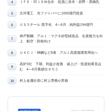
ＪＦＥ・印ＪＳＷ合弁 役員に赤木・岩野・髙橋氏
古河電工 光ファイバーに1000億円投資
ＵＳスチール 黒字化 4―6月、純利益194億円
神戸製鋼、アルミ・マグネ砂型鋳造品 生産能力を向
上 航空・防衛向け
ＵＡＣＪ・神鋼など8者 アルミ高度循環実用化へ
高炉3社 下期、利益が改善 値上げ・投資効果見込
む 4―6月業績出そろう
村上金属社長に村上専務が昇格