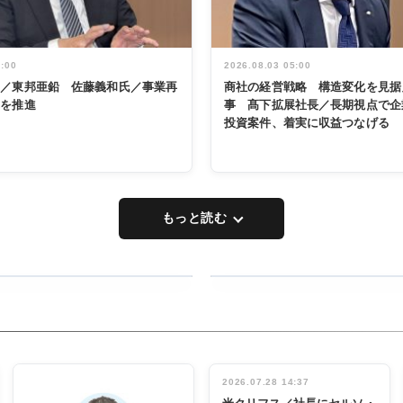
5:00
2026.08.03 05:00
く／東邦亜鉛 佐藤義和氏／事業再
商社の経営戦略 構造変化を見据
革を推進
事 髙下拡展社長／長期視点で企
投資案件、着実に収益つなげる
もっと読む
RECYCLING
タックトレー
ディング 創
立30周年記
INTERVIEW
念祝う 業界
2026.07.28 14:37
関係者ら220