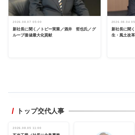
2026.08.07 05:00
2026.08.04 0
新社長に聞く／トピー実業／酒井 哲也氏／グ
新社長に聞
ループ価値最大化貢献
生・風土改
WORKING
STYLE
トップ交代人事
非鉄業界で
働く／女性
管理職編
2026.08.05 11:00
INTERVIEW
インタビュ