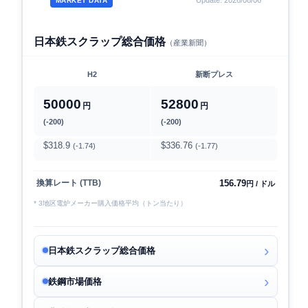
Update: 2026/08/06
MARKET DATA
日本鉄スクラップ総合価格
（産業新聞）
H2
新断プレス
50000
52800
円
円
(-200)
(-200)
$318.9
$336.76
(-1.74)
(-1.77)
156.79
換算レート (TTB)
円 / ドル
* 3地区電炉メーカー購入価格平均（トン当たり）
日本鉄スクラップ総合価格
鉄鋼市場価格