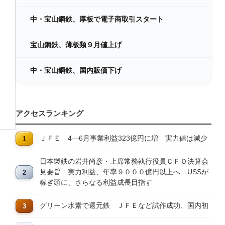
中・宝山鋼鉄、厚板で電子商取引スタート
宝山鋼鉄、薄板類９月値上げ
中・宝山鋼鉄、国内販価下げ
アクセスランキング
ＪＦＥ 4―6月事業利益323億円に増 実力値は減少
日本製鉄の岩井尚彦・上席常務執行役員ＣＦＯ決算会
見要旨 実力利益、年率９０００億円以上へ USSが
稼ぎ頭に、さらなる利益成長目指す
グリーン水素で還元鉄 ＪＦＥなど試作成功、国内初